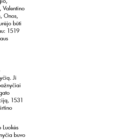
gio,
 Valentino
s, Onos,
urėjo būti
iau: 1519
iaus
ė
čią. Ji
bažnyčiai
gato
ciją, 1531
rtino
o Luokės
žnyčia buvo