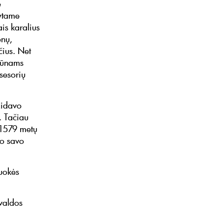
e
ytame
ais karalius
ėnų,
čius. Net
ijūnams
sesorių
zidavo
. Tačiau
 1579 metų
no savo
uokės
valdos