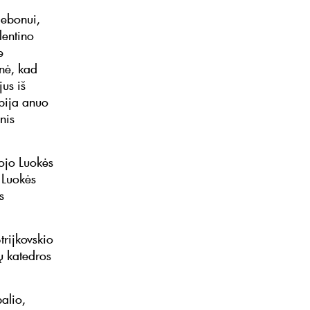
lebonui,
lentino
e
inė, kad
us iš
pija anuo
nis
ojo Luokės
 Luokės
s
rijkovskio
ų katedros
alio,