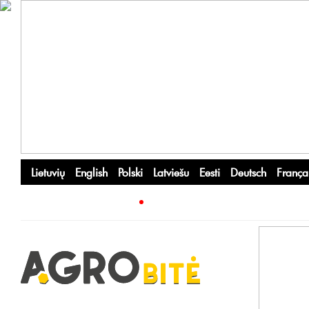
Lietuvių
English
Polski
Latviešu
Eesti
Deutsch
França