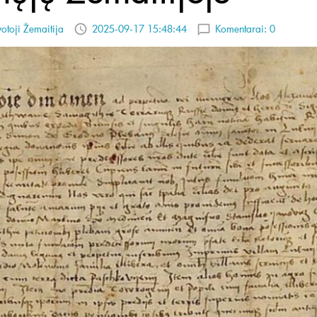
votoji Žemaitija
2025-09-17 15:48:44
Komentarai:
0