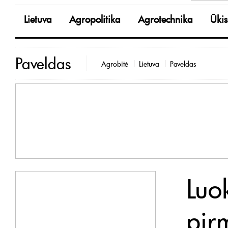
Lietuva
Agropolitika
Agrotechnika
Ūkis
Paveldas
Agrobitė
Lietuva
Paveldas
Luo
pir