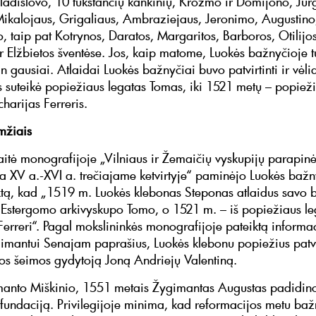
ladislovo, 10 tūkstančių kankinių, Krozmo ir Domijono, Jur
ikalojaus, Grigaliaus, Ambraziejaus, Jeronimo, Augustino,
o, taip pat Kotrynos, Daratos, Margaritos, Barboros, Otilijo
r Elžbietos šventėse. Jos, kaip matome, Luokės bažnyčioje t
n gausiai. Atlaidai Luokės bažnyčiai buvo patvirtinti ir vėl
s suteikė popiežiaus legatas Tomas, iki 1521 metų – popiež
harijas Ferreris.
mžiais
itė monografijoje „Vilniaus ir Žemaičių vyskupijų parapin
ja XV a.-XVI a. trečiajame ketvirtyje“ paminėjo Luokės bažny
ktą, kad „1519 m. Luokės klebonas Steponas atlaidus savo 
š Estergomo arkivyskupo Tomo, o 1521 m. – iš popiežiaus le
Ferreri“. Pagal mokslininkės monografijoje pateiktą informa
imantui Senajam paprašius, Luokės klebonu popiežius patvi
ios šeimos gydytoją Joną Andriejų Valentiną.
anto Miškinio, 1551 metais Žygimantas Augustas padidin
fundaciją. Privilegijoje minima, kad reformacijos metu ba