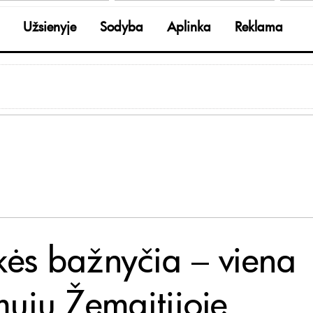
Užsienyje
Sodyba
Aplinka
Reklama
kės bažnyčia – viena
mųjų Žemaitijoje