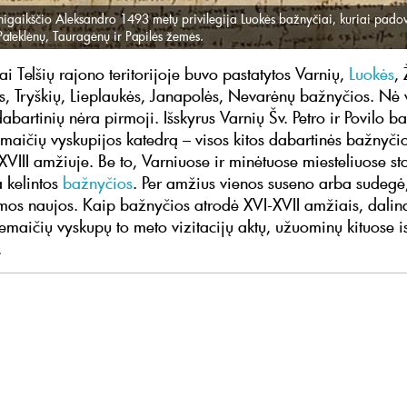
nigaikščio Aleksandro 1493 metų privilegija Luokės bažnyčiai, kuriai pad
Pateklėnų, Tauragėnų ir Papilės žemės.
i Telšių rajono teritorijoje buvo pastatytos Varnių,
Luokės
,
, Tryškių, Lieplaukės, Janapolės, Nevarėnų bažnyčios. Nė 
bartinių nėra pirmoji. Išskyrus Varnių Šv. Petro ir Povilo b
maičių vyskupijos katedrą – visos kitos dabartinės bažnyči
XVIII amžiuje. Be to, Varniuose ir minėtuose miesteliuose sto
a kelintos
bažnyčios
. Per amžius vienos suseno arba sudegė,
mos naujos. Kaip bažnyčios atrodė XVI-XVII amžiais, dalin
Žemaičių vyskupų to meto vizitacijų aktų, užuominų kituose i
.