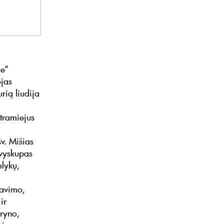
je“
ojas
rią liudija
tramiejus
v. Mišias
 vyskupas
lykų,
davimo,
ir
uryno,