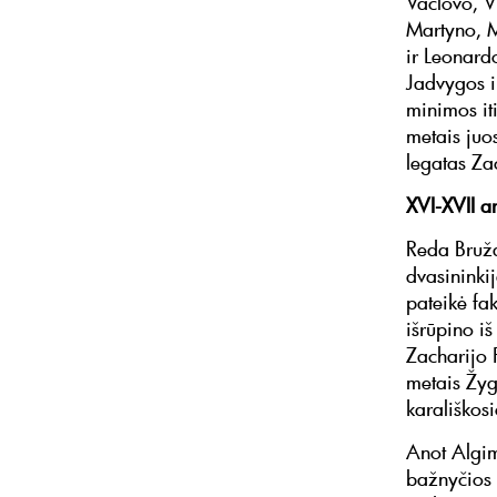
Vaclovo, V
Martyno, M
ir Leonard
Jadvygos i
minimos iti
metais juo
legatas Zac
XVI-XVII a
Reda Bruža
dvasininki
pateikė fa
išrūpino i
Zacharijo 
metais Žyg
karališkos
Anot Algim
bažnyčios 