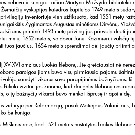
nes nebuvo ir kunigo. Tačiau Martyno Mažvydo bibliotekoj
Žemaičių vyskupijos katedros kapitulos 1749 metais sudar
privilegijų inventoriuje vien užfiksuota, kad 1551 metų rašt
 kunigaikštis Žygimantas Augustas minėtiems Dirvėnų, Viešv
valsčiams priminė 1493 metų privilegijos prievolę duoti jau
mtui metų, 1652 metais, valdovui Jonui Kazimierui valsčių t
nti tuos jaučius. 1654 metais sprendimai dėl jaučių priimti a
į XV-XVI amžiaus Luokės klebonų. Jie greičiausiai nė nere
lebono pareigos jiems buvo visų pirmiausia pajamų šaltinis
rivalėjo samdyti vikarus savo parapijinėms bažnyčioms. Iš
us Pekulo vizitacijos žinome, kad daugelis klebonų nesirūpi
s, o jų bažnyčių vikarai buvo menkai išprusę ir apsileidę.
s viduryje per Reformaciją, pasak Motiejaus Valančiaus, L
iko be kunigo.
 Miškinis rašė, kad 1521 metais nustatytos Luokės klebono 