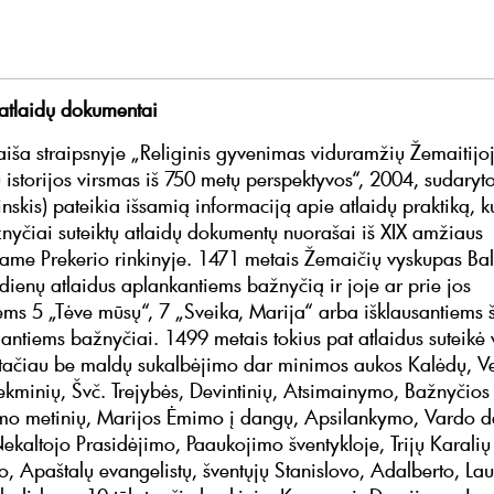
i atlaidų dokumentai
aiša straipsnyje „Religinis gyvenimas viduramžių Žemaitijo
 istorijos virsmas iš 750 metų perspektyvos“, 2004, sudaryt
nskis) pateikia išsamią informaciją apie atlaidų praktiką, ku
nyčiai suteiktų atlaidų dokumentų nuorašai iš XIX amžiaus
me Prekerio rinkinyje. 1471 metais Žemaičių vyskupas Bal
 dienų atlaidus aplankantiems bažnyčią ir joje ar prie jos
ems 5 „Tėve mūsų“, 7 „Sveika, Marija“ arba išklausantiems š
antiems bažnyčiai. 1499 metais tokius pat atlaidus suteikė
tačiau be maldų sukalbėjimo dar minimos aukos Kalėdų, Ve
Sekminių, Švč. Trejybės, Devintinių, Atsimainymo, Bažnyčios
mo metinių, Marijos Ėmimo į dangų, Apsilankymo, Vardo 
kaltojo Prasidėjimo, Paaukojimo šventykloje, Trijų Karalių 
, Apaštalų evangelistų, šventųjų Stanislovo, Adalberto, La