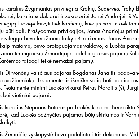
s karalius Žygimantas privilegija Krakių, Sudervės, Trakų k
kanui, karaliaus daktarui ir sekretoriui Jonui Andrejui iš Va
vilegiją Luokėje laikyti tiek karčemų, kiek jis nori ir kiek tam
 jų būti gali. Prašydamas privilegijos, Jonas Andriejus prim
privilegija buvo leidžiama laikyti 4 karčemas. Jonas Andriej
 kaip matome, buvo proteguojamas valdovo, o Luokės para
iena turtingiausių Žemaitijoje, todėl ir gausus pajamų šalti
Karčemos taipogi teikė nemažai pajamų.
s Dirvonėnų valsčiaus bajoras Bogdanas Janaitis padovan
baudžiauninkų. Testamente jis išreiškė valią būti palaidotas
 Testamente minimi Luokės vikarai Petras Naraitis (?), Jurgi
 bei vietiniai bajorai.
s karalius Steponas Batoras po Luokės klebono Benedikto St
itarė, kad Luokės bažnyčios pajamos būtų skiriamos ir Varni
laikyti.
s Žemaičių vyskupystė buvo padalinta į tris dekanatus: Virb