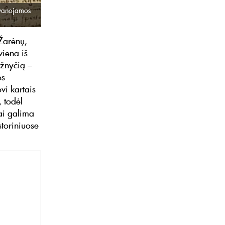
ovanojamos
 Žarėnų,
viena iš
ažnyčią –
os
vi kartais
 todėl
ai galima
storiniuose