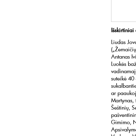
Išskirtinia
Liudas Jov
(„Žemaičių
Antanas Ivi
Luokės baž
vadinamaja
suteikė 40
sukalbanti
ar paaukoj
Martynas, 
Šeštinių, 
pašventini
Gimimo, Ne
Apsivalymo