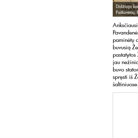
Didžiojo ku
Paškuvėnų, 
Anksčiausia
Pavandenės
paminėtų da
buvusią Že
pastatytos 
jau nežini
buvo stato
spręsti iš 
šaltiniuose