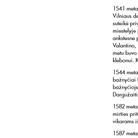
1541 metai
Vilniaus de
suteikė pri
miestelyje
ankstesne 
Valantino,
metu buvo v
klebonui. 
1544 metai
bažnyčiai 
bažnyčioje.
Dargužaitis
1582 metai
mirties pr
vikarams iš
1587 metai