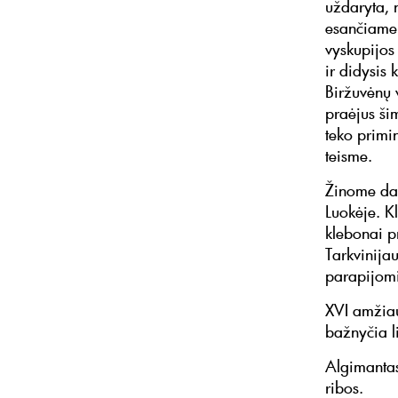
uždaryta, 
esančiame 
vyskupijos 
ir didysis
Biržuvėnų 
praėjus ši
teko primi
teisme.
Žinome dal
Luokėje. K
klebonai p
Tarkvinija
parapijomi
XVI amžiau
bažnyčia l
Algimantas
ribos.