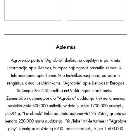
Apie mus
Agroverslo portale "Agrobitė" skelbiama objektyvi ir patikrinta
informacija apie Lietuvos, Europos Sąjungos ir pasaulio žemės ūkį.
Informuojame apie žemės ūkio technikos naujienas, parodas ir
renginius, aktualius ūkininkams. "Agrobitė" apie Lietuvos ir Europos
Sąjungos žemė ūkį skelbia net 9 skirtingomis kalbomis.
Žemės ūkio naujienų portalo "Agrobitė" auditorija kiekvieną mėnesį
pasiekia apie 500 000 unikalių vartotojų, apie 1700 000 puslapių
peržiūrų. "Facebook" tinkle administruojame virš 25 ūkinių grupių su
bendra 220 000 narių auditorija. "YouTube" tinkle turime ir "Agrobitė
play" kanalą su maždaug 5700 prenumeratorių ir per 1 600 000