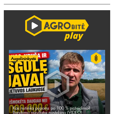
Augalininkystė
Kas nutinka pupoms po 100 % pažeidimo?
Bandymo rezultatai nustebino (VIDEO)