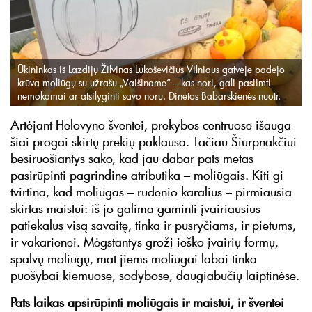
Ūkininkas iš Lazdijų Žilvinas Lukoševičius Vilniaus gatvėje padėjo
krūvą moliūgų su užrašu „Vaišiname“ – kas nori, gali pasiimti
nemokamai ar atsilyginti savo noru. Dinetos Babarskienės nuotr.
Artėjant Helovyno šventei, prekybos centruose išauga
šiai progai skirtų prekių paklausa. Tačiau Šiurpnakčiui
besiruošiantys sako, kad jau dabar pats metas
pasirūpinti pagrindine atributika – moliūgais. Kiti gi
tvirtina, kad moliūgas – rudenio karalius – pirmiausia
skirtas maistui: iš jo galima gaminti įvairiausius
patiekalus visą savaitę, tinka ir pusryčiams, ir pietums,
ir vakarienei. Mėgstantys grožį ieško įvairių formų,
spalvų moliūgų, mat jiems moliūgai labai tinka
puošybai kiemuose, sodybose, daugiabučių laiptinėse.
Pats laikas apsirūpinti moliūgais ir maistui, ir šventei