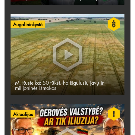
Augalininkystė
M. Rusteika: 50 tūkst. ha išgulusių javų ir
milijoninės išmokos
Aktualijos