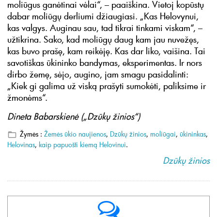
moliūgus ganėtinai vėlai“, – paaiškina. Vietoj kopūstų
dabar moliūgų derliumi džiaugiasi. „Kas Helovynui,
kas valgys. Auginau sau, tad tikrai tinkami viskam“, –
užtikrina. Sako, kad moliūgų daug kam jau nuvežęs,
kas buvo prašę, kam reikėję. Kas dar liko, vaišina. Tai
savotiškas ūkininko bandymas, eksperimentas. Ir nors
dirbo žemę, sėjo, augino, jam smagu pasidalinti:
„Kiek gi galima už viską prašyti sumokėti, paliksime ir
žmonėms“.
Dineta Babarskienė („Dzūkų žinios“)
Žymės :
Žemės ūkio naujienos
,
Dzūkų žinios
,
moliūgai
,
ūkininkas
,
Helovinas
,
kaip papuošti kiemą Helovinui
.
Dzūkų žinios