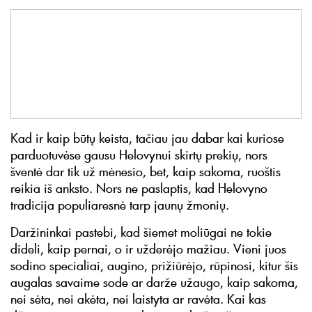
Kad ir kaip būtų keista, tačiau jau dabar kai kuriose
parduotuvėse gausu Helovynui skirtų prekių, nors
šventė dar tik už mėnesio, bet, kaip sakoma, ruoštis
reikia iš anksto. Nors ne paslaptis, kad Helovyno
tradicija populiaresnė tarp jaunų žmonių.
Daržininkai pastebi, kad šiemet moliūgai ne tokie
dideli, kaip pernai, o ir užderėjo mažiau. Vieni juos
sodino specialiai, augino, prižiūrėjo, rūpinosi, kitur šis
augalas savaime sode ar darže užaugo, kaip sakoma,
nei sėta, nei akėta, nei laistyta ar ravėta. Kai kas