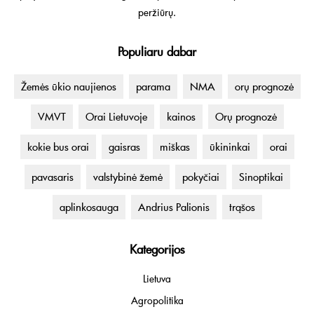
peržiūrų.
Populiaru dabar
Žemės ūkio naujienos
parama
NMA
orų prognozė
VMVT
Orai Lietuvoje
kainos
Orų prognozė
kokie bus orai
gaisras
miškas
ūkininkai
orai
pavasaris
valstybinė žemė
pokyčiai
Sinoptikai
aplinkosauga
Andrius Palionis
trąšos
Kategorijos
Lietuva
Agropolitika