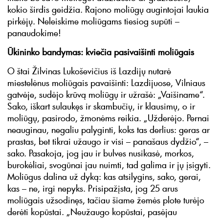
kokio širdis geidžia. Rajono moliūgų augintojai laukia
pirkėjų. Neleiskime moliūgams tiesiog supūti –
panaudokime!
Ūkininko bandymas: kviečia pasivaišinti moliūgais
O štai Žilvinas Lukoševičius iš Lazdijų nutarė
miestelėnus moliūgais pavaišinti: Lazdijuose, Vilniaus
gatvėje, sudėjo krūvą moliūgų ir užrašė: „Vaišiname“.
Sako, iškart sulaukęs ir skambučių, ir klausimų, o ir
moliūgų, pasirodo, žmonėms reikia. „Užderėjo. Pernai
neauginau, negaliu palyginti, koks tas derlius: geras ar
prastas, bet tikrai užaugo ir visi – panašaus dydžio“, –
sako. Pasakoja, jog jau ir bulves nusikasė, morkos,
burokėliai, svogūnai jau nuimti, tad galima ir jų įsigyti.
Moliūgus dalina už dyką: kas atsilygins, sako, gerai,
kas – ne, irgi nepyks. Prisipažįsta, jog 25 arus
moliūgais užsodinęs, tačiau šiame žemės plote turėjo
derėti kopūstai. „Neužaugo kopūstai, pasėjau