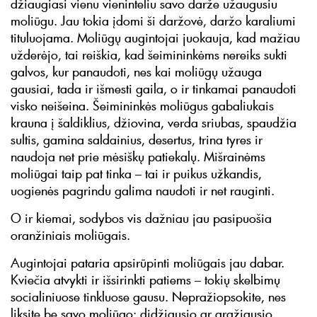
džiaugiasi vienu vieninteliu savo darže užaugusiu
moliūgu. Jau tokia įdomi ši daržovė, daržo karaliumi
tituluojama. Moliūgų augintojai juokauja, kad mažiau
užderėjo, tai reiškia, kad šeimininkėms nereiks sukti
galvos, kur panaudoti, nes kai moliūgų užauga
gausiai, tada ir išmesti gaila, o ir tinkamai panaudoti
visko neišeina. Šeimininkės moliūgus gabaliukais
krauna į šaldiklius, džiovina, verda sriubas, spaudžia
sultis, gamina saldainius, desertus, trina tyres ir
naudoja net prie mėsiškų patiekalų. Mišrainėms
moliūgai taip pat tinka – tai ir puikus užkandis,
uogienės pagrindu galima naudoti ir net rauginti.
O ir kiemai, sodybos vis dažniau jau pasipuošia
oranžiniais moliūgais.
Augintojai pataria apsirūpinti moliūgais jau dabar.
Kviečia atvykti ir išsirinkti patiems – tokių skelbimų
socialiniuose tinkluose gausu. Nepražiopsokite, nes
liksite be savo moliūgo: didžiausio ar gražiausio,