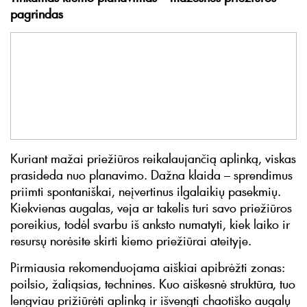
pagrindas
Kuriant mažai priežiūros reikalaujančią aplinką, viskas
prasideda nuo planavimo. Dažna klaida – sprendimus
priimti spontaniškai, neįvertinus ilgalaikių pasekmių.
Kiekvienas augalas, veja ar takelis turi savo priežiūros
poreikius, todėl svarbu iš anksto numatyti, kiek laiko ir
resursų norėsite skirti kiemo priežiūrai ateityje.
Pirmiausia rekomenduojama aiškiai apibrėžti zonas:
poilsio, žaliąsias, technines. Kuo aiškesnė struktūra, tuo
lengviau prižiūrėti aplinką ir išvengti chaotiško augalų