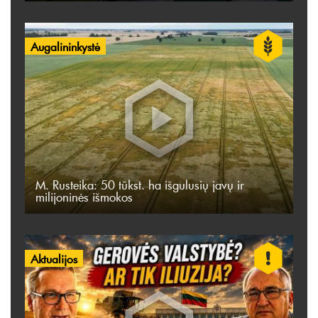
Augalininkystė
M. Rusteika: 50 tūkst. ha išgulusių javų ir
milijoninės išmokos
Aktualijos