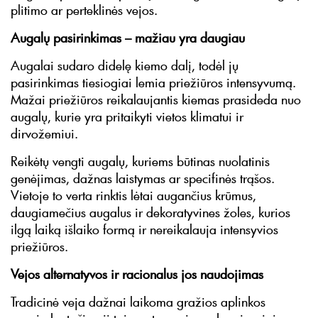
plitimo ar perteklinės vejos.
Augalų pasirinkimas – mažiau yra daugiau
Augalai sudaro didelę kiemo dalį, todėl jų
pasirinkimas tiesiogiai lemia priežiūros intensyvumą.
Mažai priežiūros reikalaujantis kiemas prasideda nuo
augalų, kurie yra pritaikyti vietos klimatui ir
dirvožemiui.
Reikėtų vengti augalų, kuriems būtinas nuolatinis
genėjimas, dažnas laistymas ar specifinės trąšos.
Vietoje to verta rinktis lėtai augančius krūmus,
daugiamečius augalus ir dekoratyvines žoles, kurios
ilgą laiką išlaiko formą ir nereikalauja intensyvios
priežiūros.
Vejos alternatyvos ir racionalus jos naudojimas
Tradicinė veja dažnai laikoma gražios aplinkos