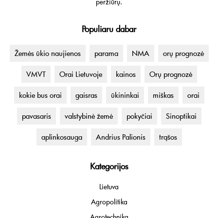
peržiūrų.
Populiaru dabar
Žemės ūkio naujienos
parama
NMA
orų prognozė
VMVT
Orai Lietuvoje
kainos
Orų prognozė
kokie bus orai
gaisras
ūkininkai
miškas
orai
pavasaris
valstybinė žemė
pokyčiai
Sinoptikai
aplinkosauga
Andrius Palionis
trąšos
Kategorijos
Lietuva
Agropolitika
Agrotechnika