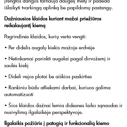
įrengtos dangos tarnauja daugelį metų ir padeda
išlaikyti tvarkingą aplinką be papildomų pastangų.
Dažniausios klaidos kuriant mažai priežiūros
reikalaujantį kiemą
Pagrindinės klaidos, kurių verta vengti:
• Per didelis augalų kiekis mažoje erdvėje
• Netinkamai parinkti augalai pagal dirvožemį ir
saulės kiekį
• Dideli vejos plotai be aiškios paskirties
• Rankiniu būdu atliekami darbai, kuriuos galima
automatizuoti
• Šios klaidos dažnai lemia didesnes laiko sąnaudas ir
nusivylimą ilgalaikėje perspektyvoje.
Ilgalaikis požiūris į patogią ir funkcionalią kiemo