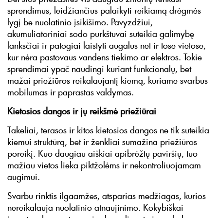
sprendimus, leidžiančius palaikyti reikiamą drėgmės
lygį be nuolatinio įsikišimo. Pavyzdžiui,
akumuliatoriniai sodo purkštuvai suteikia galimybę
lanksčiai ir patogiai laistyti augalus net ir tose vietose,
kur nėra pastovaus vandens tiekimo ar elektros. Tokie
sprendimai ypač naudingi kuriant funkcionalų, bet
mažai priežiūros reikalaujantį kiemą, kuriame svarbus
mobilumas ir paprastas valdymas.
Kietosios dangos ir jų reikšmė priežiūrai
Takeliai, terasos ir kitos kietosios dangos ne tik suteikia
kiemui struktūrą, bet ir ženkliai sumažina priežiūros
poreikį. Kuo daugiau aiškiai apibrėžtų paviršių, tuo
mažiau vietos lieka piktžolėms ir nekontroliuojamam
augimui.
Svarbu rinktis ilgaamžes, atsparias medžiagas, kurios
nereikalauja nuolatinio atnaujinimo. Kokybiškai