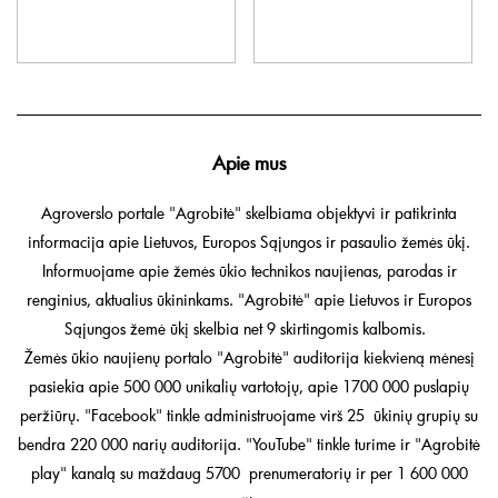
Apie mus
Agroverslo portale "Agrobitė" skelbiama objektyvi ir patikrinta
informacija apie Lietuvos, Europos Sąjungos ir pasaulio žemės ūkį.
Informuojame apie žemės ūkio technikos naujienas, parodas ir
renginius, aktualius ūkininkams. "Agrobitė" apie Lietuvos ir Europos
Sąjungos žemė ūkį skelbia net 9 skirtingomis kalbomis.
Žemės ūkio naujienų portalo "Agrobitė" auditorija kiekvieną mėnesį
pasiekia apie 500 000 unikalių vartotojų, apie 1700 000 puslapių
peržiūrų. "Facebook" tinkle administruojame virš 25 ūkinių grupių su
bendra 220 000 narių auditorija. "YouTube" tinkle turime ir "Agrobitė
play" kanalą su maždaug 5700 prenumeratorių ir per 1 600 000