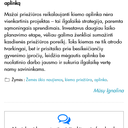
aplinką
Mažai priežiūros reikalaujanti kiemo aplinka nėra
vienkartinis projektas – tai ilgalaikė strategija, paremta
sąmoningais sprendimais. Investavus daugiau laiko
planavimo etape, vėliau galima ženkliai sumažinti
kasdienės priežiūros poreikį. Toks kiemas ne tik atrodo
tvarkingai, bet ir prisitaiko prie besikeičiančių
gyvenimo įpročių, leidžia mėgautis aplinka be
nuolatinio darbo jausmo ir sukuria ilgalaikę vertę
namų savininkams.
Žymės :
Žemės ūkio naujienos
,
kiemo priežiūra
,
aplinka
.
Mūsų Ignalina