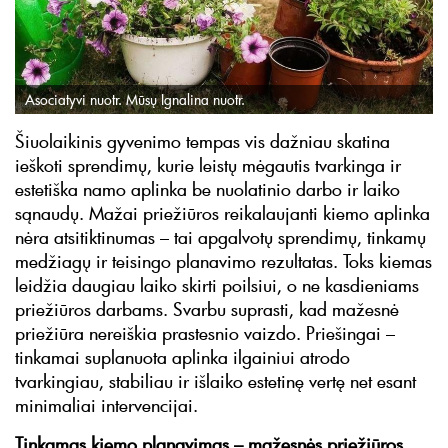
Asociatyvi nuotr. Mūsų Ignalina nuotr.
Šiuolaikinis gyvenimo tempas vis dažniau skatina
ieškoti sprendimų, kurie leistų mėgautis tvarkinga ir
estetiška namo aplinka be nuolatinio darbo ir laiko
sąnaudų. Mažai priežiūros reikalaujanti kiemo aplinka
nėra atsitiktinumas – tai apgalvotų sprendimų, tinkamų
medžiagų ir teisingo planavimo rezultatas. Toks kiemas
leidžia daugiau laiko skirti poilsiui, o ne kasdieniams
priežiūros darbams. Svarbu suprasti, kad mažesnė
priežiūra nereiškia prastesnio vaizdo. Priešingai –
tinkamai suplanuota aplinka ilgainiui atrodo
tvarkingiau, stabiliau ir išlaiko estetinę vertę net esant
minimaliai intervencijai.
Tinkamas kiemo planavimas – mažesnės priežiūros