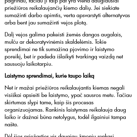
pagrindu, tačiau ji taip pat yra viena daugiausiai
priežiūros reikalaujančių kiemo dalių. Jei siekiate
sumažinti darbo apimtis, verta apsvarstyti alternatyvas
arba bent jau sumažinti vejos plotą.
Dalį vejos galima pakeisti žemės dangos augalais,
mulču ar dekoratyvinėmis skaldelėmis. Tokie
sprendimai ne tik sumažina pjovimo ir laistymo
poreikį, bet ir padeda išlaikyti tvarkingą vaizdą net
sausuoju laikotarpiu.
Laistymo sprendimai, kurie taupo laiką
Net ir mažai priežiūros reikalaujantis kiemas negali
visiškai apsieiti be laistymo, ypač sausros metu. Tačiau
skirtumas slypi tame, kaip šis procesas
organizuojamas. Rankinis laistymas reikalauja daug
laiko ir dažnai būna netolygus, todėl ilgainiui tampa
našta.
Dėl šios priežasties vis daugiau žmonių renkasi