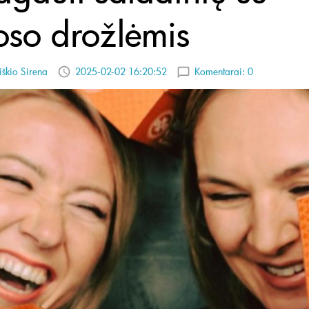
oso drožlėmis
iškio Sirena
2025-02-02 16:20:52
Komentarai:
0