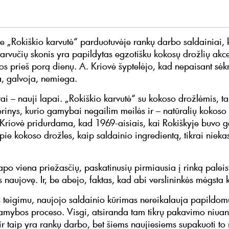
ėje „Rokiškio karvutė“ parduotuvėje rankų darbo saldainiai, 
 karvučių skonis yra papildytas egzotišku kokosų drožlių akc
os prieš porą dienų. A. Kriovė šyptelėjo, kad nepaisant sėkm
ia, galvoja, nemiega.
ai – nauji lapai. „Rokiškio karvutė“ su kokoso drožlėmis, ta
erinys, kurio gamybai negailim meilės ir – natūralių kokoso 
 Kriovė pridurdama, kad 1969-aisiais, kai Rokiškyje buvo
pie kokoso drožles, kaip saldainio ingredientą, tikrai nieka
tapo viena priežasčių, paskatinusių pirmiausia į rinką paleis
s naujovę. Ir, be abejo, faktas, kad abi verslininkės mėgsta 
 teigimu, naujojo saldainio kūrimas nereikalauja papildomų
amybos proceso. Visgi, atsiranda tam tikrų pakavimo niua
 ir taip yra rankų darbo, bet šiems naujiesiems supakuoti to