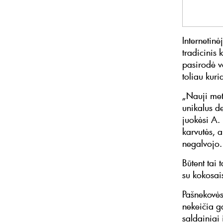
Internetin
tradicinis
pasirodė v
toliau kur
„Nauji met
unikalus d
juokėsi A.
karvutės, a
negalvojo.
Būtent tai 
su kokosai
Pašnekovės
nekeičia g
saldainiai