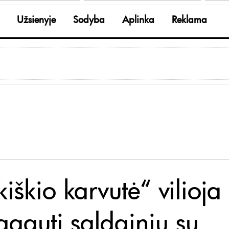
Užsienyje
Sodyba
Aplinka
Reklama
iškio karvutė“ vilioja
agauti saldainių su