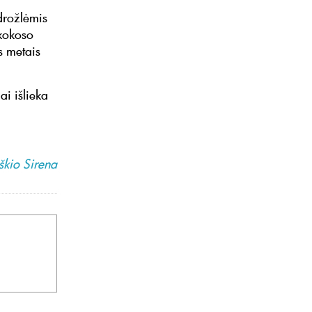
drožlėmis
 kokoso
s metais
ai išlieka
škio Sirena