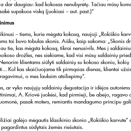
ia dar daugiau: kad kokosas nenubyrėtų. Tačiau mūsų kom
 sakė supakuos viską (juokiasi – aut. past.)“
tinimus
tikinusi – tiems, kurie mėgsta kokosą, naujoji „Rokiškio karvu
ums tai buvo tobulas skonis. Aišku, kaip sakoma: „Skonis d
čiau tie, kas mėgsta kokosą, tikrai nenusivils. Mes į saldain
 kokoso drožles, nes siekiame, kad visi mūsų saldainių pried
Nenorim klientams siūlyti saldainių su kokoso skoniu, kokių 
i... Kol kas skaičiuojame tik pirmąsias dienas, klientai užs
agavimui, o mes lauksim atsiliepimų“.
s, ar vyko naujųjų saldainių degustacija ir idėjos autorėm
rtinimai, A. Kriovė juokėsi, kad pirmieji, be abejo, ragavo a
nuomonė, pasak moters, remiantis mandagumo principu gali
aližiai galėjo mėgautis klasikinio skonio „Rokiškio karvute“ 
, pagardintus sūdytais žemės riešutais.