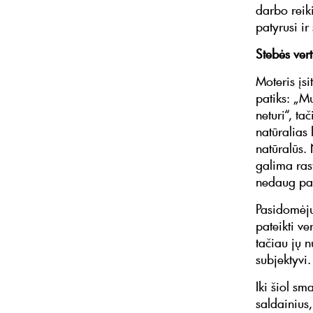
darbo reik
patyrusi ir
Stebės ver
Moteris įsi
patiks: „M
neturi“, ta
natūralias
natūralūs. 
galima rast
nedaug par
Pasidomėju
pateikti ve
tačiau jų 
subjektyvi.
Iki šiol sm
saldainius