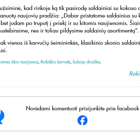
užsiminė, kad rinkoje ką tik pasirodę saldainiai su kokoso 
planuotų naujovių pradžia: „Dabar pristatome saldainius su
bet judam po truputį į priekį ir su kitomis naujienomis. Šiai
nustebinsime, nes ir toliau pildysime saldainių asortimentą“.
sak vienos iš karvučių šeimininkės, klasikinio skonio saldaini
usi.
Žemės ūkio naujienos
,
Rokiškio karvutė
,
kokosų drožlės
.
Roki
Norėdami komentuoti prisijunkite prie facebook