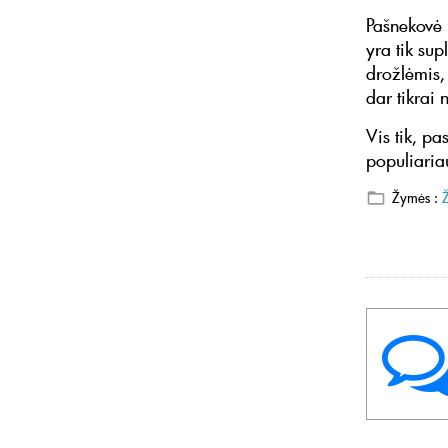
Pašnekovė 
yra tik su
drožlėmis, 
dar tikrai 
Vis tik, pa
populiaria
Žymės :