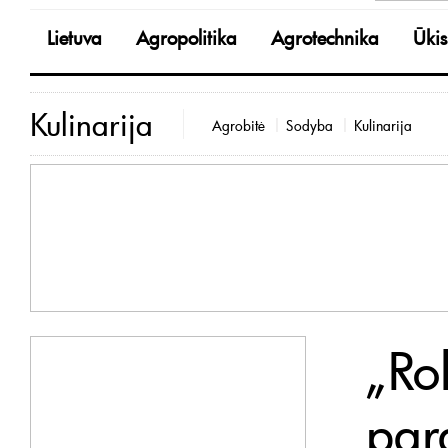
Lietuva
Agropolitika
Agrotechnika
Ūkis
Kulinarija
Agrobitė
Sodyba
Kulinarija
„Rok
par