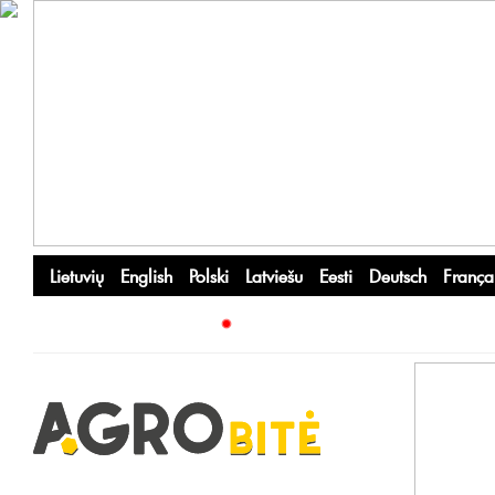
Lietuvių
English
Polski
Latviešu
Eesti
Deutsch
França