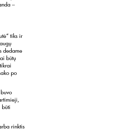
anda –
tė“ tiks ir
raugų
ius dedame
ai būtų
tikrai
isako po
s buvo
rtimieji,
 būti
arba rinktis