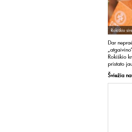
Rokiškio sir
Dar nepraė
„atgaivino
Rokiškio k
pristato ja
Šviežia na