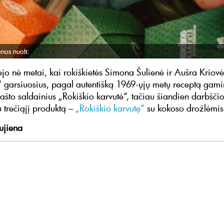
enos nuotr.
jo nė metai, kai rokiškietės Simona Šulienė ir Aušra Kriovė
“ garsiuosius, pagal autentišką 1969-ųjų metų receptą gam
rašto saldainius „Rokiškio karvutė“, tačiau šiandien darbšči
u trečiąjį produktą –
„Rokiškio karvutę“
su kokoso drožlėmis
ujiena