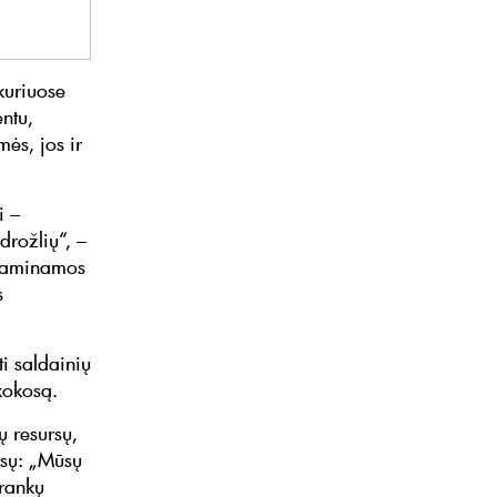
kuriuose
entu,
ės, jos ir
i –
drožlių“, –
 gaminamos
s
ti saldainių
kokosą.
 resursų,
nsų: „Mūsų
 rankų