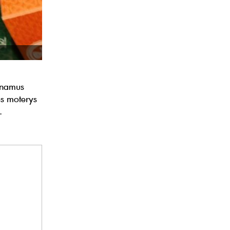
inamus
os moterys
.