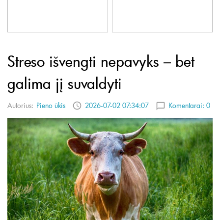
Streso išvengti nepavyks – bet
galima jį suvaldyti
Autorius:
Pieno ūkis
2026-07-02 07:34:07
Komentarai:
0