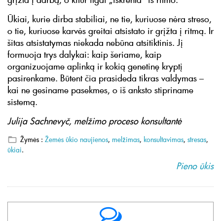
Ūkiai, kurie dirba stabiliai, ne tie, kuriuose nėra streso,
o tie, kuriuose karvės greitai atsistato ir grįžta į ritmą. Ir
šitas atsistatymas niekada nebūna atsitiktinis. Jį
formuoja trys dalykai: kaip šeriame, kaip
organizuojame aplinką ir kokią genetinę kryptį
pasirenkame. Būtent čia prasideda tikras valdymas –
kai ne gesiname pasekmes, o iš anksto stipriname
sistemą.
Julija Sachnevyč, melžimo proceso konsultantė
Žymės :
Žemės ūkio naujienos
,
melžimas
,
konsultavimas
,
stresas
,
ūkiai
.
Pieno ūkis