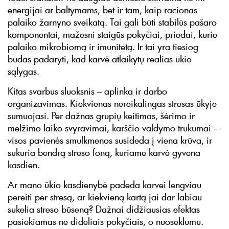
energijai ar baltymams, bet ir tam, kaip racionas
palaiko žarnyno sveikatą. Tai gali būti stabilūs pašaro
komponentai, mažesni staigūs pokyčiai, priedai, kurie
palaiko mikrobiomą ir imunitetą. Ir tai yra tiesiog
būdas padaryti, kad karvė atlaikytų realias ūkio
sąlygas.
Kitas svarbus sluoksnis – aplinka ir darbo
organizavimas. Kiekvienas nereikalingas stresas ūkyje
sumuojasi. Per dažnas grupių keitimas, šėrimo ir
melžimo laiko svyravimai, karščio valdymo trūkumai –
visos pavienės smulkmenos susideda į viena krūva, ir
sukuria bendrą streso foną, kuriame karvė gyvena
kasdien.
Ar mano ūkio kasdienybė padeda karvei lengviau
pereiti per stresą, ar kiekvieną kartą jai dar labiau
sukelia streso būseną? Dažnai didžiausias efektas
pasiekiamas ne dideliais pokyčiais, o nuoseklumu.