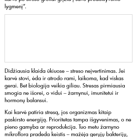
lygmenį“.
Didžiausia klaida ūkiuose – streso neįvertinimas. Jei
karvė stovi, ėda ir atrodo rami, laikoma, kad viskas
gerai. Bet biologija veikia giliau. Stresas pirmiausia
smogia ne išorei, o vidui – žarnynui, imunitetui ir
hormonų balansui.
Kai karvė patiria stresą, jos organizmas kitaip
paskirsto energiją. Prioritetas tampa išgyvenimas, o ne
pieno gamyba ar reprodukcija. Tuo metu žarnyno
mikroflora pradeda keistis – mažėja gerųjų bakterijų,