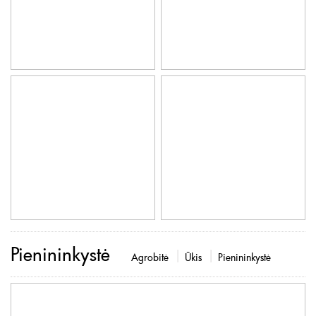
Pienininkystė
Agrobitė
Ūkis
Pienininkystė