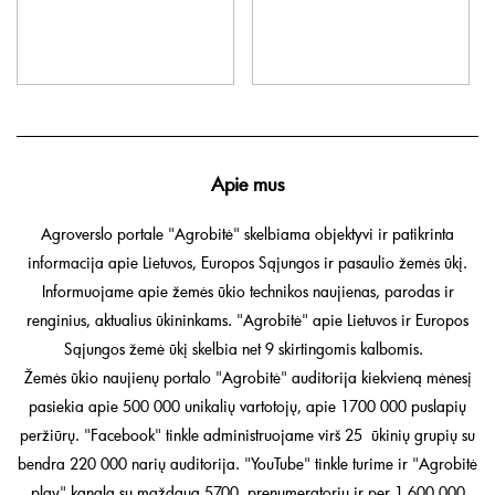
Apie mus
Agroverslo portale "Agrobitė" skelbiama objektyvi ir patikrinta
informacija apie Lietuvos, Europos Sąjungos ir pasaulio žemės ūkį.
Informuojame apie žemės ūkio technikos naujienas, parodas ir
renginius, aktualius ūkininkams. "Agrobitė" apie Lietuvos ir Europos
Sąjungos žemė ūkį skelbia net 9 skirtingomis kalbomis.
Žemės ūkio naujienų portalo "Agrobitė" auditorija kiekvieną mėnesį
pasiekia apie 500 000 unikalių vartotojų, apie 1700 000 puslapių
peržiūrų. "Facebook" tinkle administruojame virš 25 ūkinių grupių su
bendra 220 000 narių auditorija. "YouTube" tinkle turime ir "Agrobitė
play" kanalą su maždaug 5700 prenumeratorių ir per 1 600 000