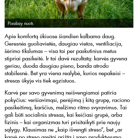
Pixabay nuotr.
Apie komfortą ūkiuose šiandien kalbama daug.
Geresnės guoliavietės, daugiau vietos, ventiliacija,
šėrimo tikslumas – visa tai per paskutinius metus
stipriai pasikeitė. Ir tai davė rezultatą: karvės gyvena
geriau, duoda daugiau pieno, banda atrodo
stabilesnė. Bet yra viena realybė, kurios nepakeisi –
stresas ūkyje vis tiek egzistuos.
Karvė per savo gyvenimą neišvengiamai patiria
pokyčius: veršiavimąsi, perėjimą į kitą grupę, raciono
pasikeitimą, karščius, melžimo ritmo svyravimus. Tai
gali būti socialinis stresas, kai keičiasi grupė, arba
fizinis – kai organizmas turi prisitaikyti prie naujų
sąlygų. Klausimas ne „kaip išvengti streso“, bet „ar
karvė po streso greitai grįžta į savo produktyvumo