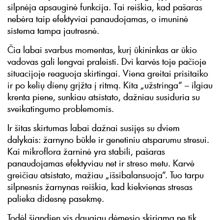
silpnėja apsauginė funkcija. Tai reiškia, kad pašaras
nebėra taip efektyviai panaudojamas, o imuninė
sistema tampa jautresnė.
Čia labai svarbus momentas, kurį ūkininkas ar ūkio
vadovas gali lengvai praleisti. Dvi karvės toje pačioje
situacijoje reaguoja skirtingai. Viena greitai prisitaiko
ir po kelių dienų grįžta į ritmą. Kita „užstringa“ – ilgiau
krenta piene, sunkiau atsistato, dažniau susiduria su
sveikatingumo problemomis.
Ir šitas skirtumas labai dažnai susijęs su dviem
dalykais: žarnyno būkle ir genetiniu atsparumu stresui.
Kai mikroflora žarninė yra stabili, pašaras
panaudojamas efektyviau net ir streso metu. Karvė
greičiau atsistato, mažiau „išsibalansuoja“. Tuo tarpu
silpnesnis žarnynas reiškia, kad kiekvienas stresas
palieka didesnę pasekmę.
Todėl šiandien vis daugiau dėmesio skiriama ne tik