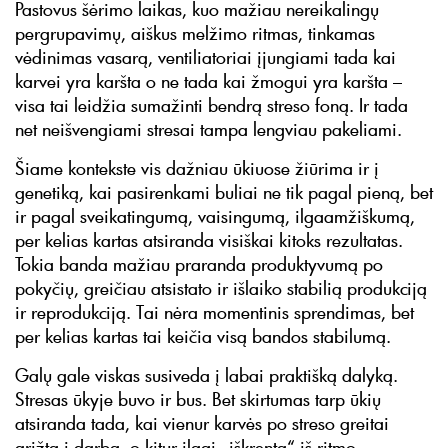
Pastovus šėrimo laikas, kuo mažiau nereikalingų
pergrupavimų, aiškus melžimo ritmas, tinkamas
vėdinimas vasarą, ventiliatoriai įjungiami tada kai
karvei yra karšta o ne tada kai žmogui yra karšta –
visa tai leidžia sumažinti bendrą streso foną. Ir tada
net neišvengiami stresai tampa lengviau pakeliami.
Šiame kontekste vis dažniau ūkiuose žiūrima ir į
genetiką, kai pasirenkami buliai ne tik pagal pieną, bet
ir pagal sveikatingumą, vaisingumą, ilgaamžiškumą,
per kelias kartas atsiranda visiškai kitoks rezultatas.
Tokia banda mažiau praranda produktyvumą po
pokyčių, greičiau atsistato ir išlaiko stabilią produkciją
ir reprodukciją. Tai nėra momentinis sprendimas, bet
per kelias kartas tai keičia visą bandos stabilumą.
Galų gale viskas susiveda į labai praktišką dalyką.
Stresas ūkyje buvo ir bus. Bet skirtumas tarp ūkių
atsiranda tada, kai vienur karvės po streso greitai
grįžta į darbą, o kitur ilgai „iškrenta“ iš ritmo.