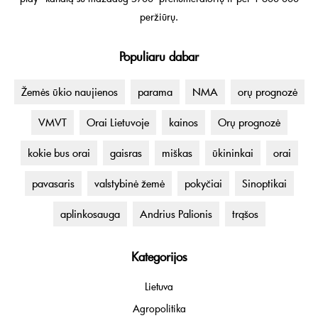
peržiūrų.
Populiaru dabar
Žemės ūkio naujienos
parama
NMA
orų prognozė
VMVT
Orai Lietuvoje
kainos
Orų prognozė
kokie bus orai
gaisras
miškas
ūkininkai
orai
pavasaris
valstybinė žemė
pokyčiai
Sinoptikai
aplinkosauga
Andrius Palionis
trąšos
Kategorijos
Lietuva
Agropolitika