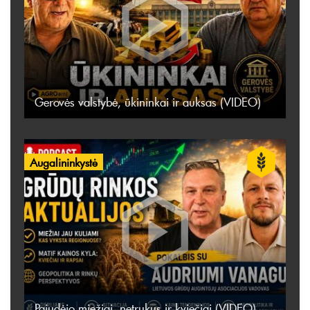
Gerovės valstybė, ūkininkai ir auksas (VIDEO)
Augalininkystė
Pajudėjo miežiai, netrukus ir kviečiai (VIDEO)