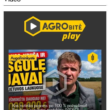
Augalininkystė
Kas nutinka pupoms po 100 % pažeidimo?
Bandymo rezultatai nustebino (VIDEO)