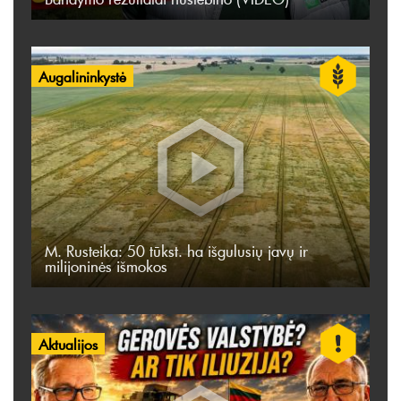
Augalininkystė
M. Rusteika: 50 tūkst. ha išgulusių javų ir
milijoninės išmokos
Aktualijos