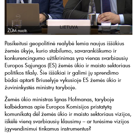
ŽŪM nuotr.
Pasikeitusi geopolitinė realybė lemia naujus iššūkius
žemės ūkyje, kurio stabilumo, savarankiškumo ir
konkurencingumo užtikrinimas yra vienas svarbiausių
Europos Sąjungos (ES) žemės ūkio ir maisto sektoriaus
politikos tikslų. Šie iššūkiai ir galimi jų sprendimo
būdai aptarti Briuselyje vykusioje ES žemės ūkio ir
žuvininkystės ministrų taryboje.
Žemės ūkio ministras Ignas Hofmanas, taryboje
kalbėdamas apie Europos Komisijos pristatytą
komunikatą dėl žemės ūkio ir maisto sektoriaus vizijos,
iškėlė vieną svarbiausių klausimų – ar turėsime vizijos
įgyvendinimui tinkamus instrumentus?