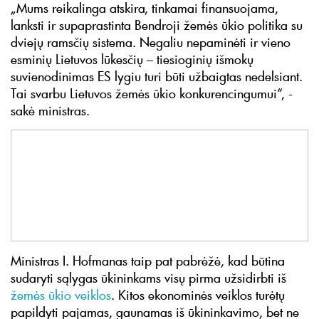
„Mums reikalinga atskira, tinkamai finansuojama,
lanksti ir supaprastinta Bendroji žemės ūkio politika su
dviejų ramsčių sistema. Negaliu nepaminėti ir vieno
esminių Lietuvos lūkesčių – tiesioginių išmokų
suvienodinimas ES lygiu turi būti užbaigtas nedelsiant.
Tai svarbu Lietuvos žemės ūkio konkurencingumui“, -
sakė ministras.
Ministras I. Hofmanas taip pat pabrėžė, kad būtina
sudaryti sąlygas ūkininkams visų pirma užsidirbti iš
žemės ūkio veiklos
. Kitos ekonominės veiklos turėtų
papildyti pajamas, gaunamas iš ūkininkavimo, bet ne