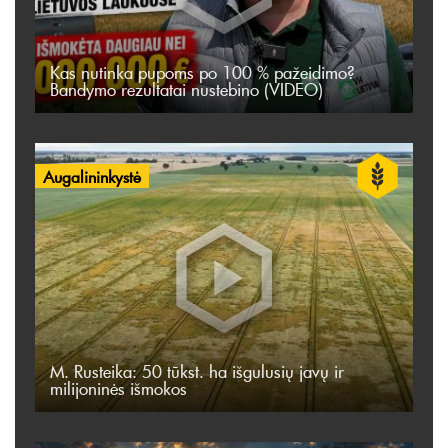
Kas nutinka pupoms po 100 % pažeidimo?
Bandymo rezultatai nustebino (VIDEO)
Augalininkystė
M. Rusteika: 50 tūkst. ha išgulusių javų ir
milijoninės išmokos