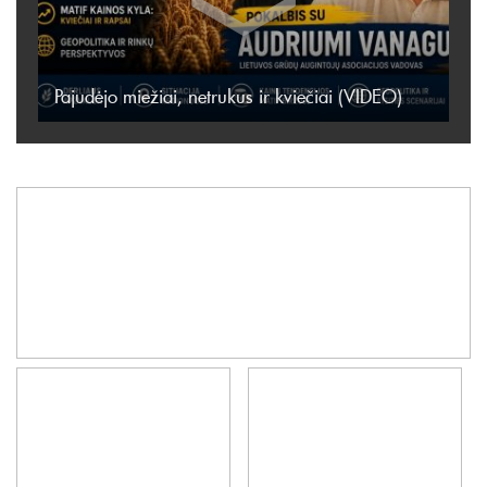
Pajudėjo miežiai, netrukus ir kviečiai (VIDEO)