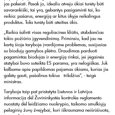
jas pakeisti. Pasak jo, idealiu atveju ūkiai turėtų būti
savarankiški, tai yra, gebantys pasigaminti tai, ko
reikia: pašarus, energiją ar kitus ūkyje reikalingus
produktus. Toks turėtų būti ateities ūkis.
„Reikia šalinti visas reguliacines kliūtis, stabdančias
tokio požiūrio įgyvendinimą. Priminsiu, kad jau ne
kartą šioje taryboje įvardijome problemas, susijusias
su biodujų gamybos plėtra. Draudimas parduoti
pagamintas biodujas ir energiją rinkai, jei jėgainės
statybai buvo suteikta ES parama, yra nelogiškas. Juk
kalbame apie papildomas pajamas ūkiams, kurias jie
galėtų gauti, pašalinus tokius trikdžius“, - teigė
ministras.
Taryboje taip pat pristatyta Lietuvos ir Latvijos
informacija dėl Žuvininkystės kontrolės reglamento
nuostatų dėl leidžiamo nuokrypio, taikomo smulkiųjų
pelaginių žuvų žvejybai, kuri iškraunama neišrūšiuota,