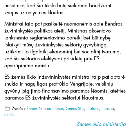
nesutinka, kad šio tikslo būtų siekiama baudžiant
žvejus už netyčines klaidas.
Ministrai taip pat pasikeitė nuomonėmis apie Bendros
žuvininkystės politikos ateitį. Ministras akcentavo
lankstesnio reglamentavimo poreikį bei būtinybę
išlaikyti mūsų žuvininkystės sektorių gyvybingą,
užtikrinti jo ilgalaikį ekonominį bei socialinį tvarumą,
kad šis sektorius efektyviai prisidėtų prie ES
apsirūpinimo maistu.
ES žemės ūkio ir žuvininkystės ministrai taip pat aptarė
snukio ir nagų ligos protrūkio Vengrijoje, veislinių
gyvūnų įsigijimo finansavimo paramos lėšomis, ateities
paramos ES žuvininkystės sektoriui klausimus.
Žymės :
Žemės ūkio naujienos
,
žemės ūkis
,
maistas
,
Europa
,
ateitis
.
Žemės ūkio ministerija