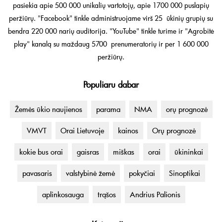
pasiekia apie 500 000 unikalių vartotojų, apie 1700 000 puslapių
peržiūrų. "Facebook" tinkle administruojame virš 25 ūkinių grupių su
bendra 220 000 narių auditorija. "YouTube" tinkle turime ir "Agrobitė
play" kanalą su maždaug 5700 prenumeratorių ir per 1 600 000
peržiūrų.
Populiaru dabar
Žemės ūkio naujienos
parama
NMA
orų prognozė
VMVT
Orai Lietuvoje
kainos
Orų prognozė
kokie bus orai
gaisras
miškas
orai
ūkininkai
pavasaris
valstybinė žemė
pokyčiai
Sinoptikai
aplinkosauga
trąšos
Andrius Palionis