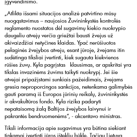
įgyvendinimo.
„Atlikta išsami situacijos analizė patvirtino mūsų
nuogąstavimus – naujosios Žuvininkystės kontrolės
reglamento nuostatos dėl sugavimų kiekio nuokrypio
daugeliu atvejų verčia griežtai bausti žvejus už
akivaizdžiai netyčines klaidas. Ypač nerūšiuotos
pelaginės žvejybos atveju, esant jūroje, žvejams itin
sudėtinga tiksliai įvertinti, kiek sugauta kiekvienos
rūšies žuvų. Kyla pagrįstas klausimas, ar apskritai yra
tikslas invazinėms žuvims taikyti nuokrypį. Jei šie
atvejai pripažįstami sunkiais pažeidimais, žvejams
gresia neproporcingos sankcijos, netenkama galimybės
gauti paramą iš Europos jūrinių reikalų, žuvininkystės
ir akvakultūros fondo. Kyla rizika padaryti
nepataisomą žalą Baltijos žvejybos laivynui ir
pakrantės bendruomenėms“, - akcentavo ministras.
Tiksli informacija apie sugavimus yra būtina siekiant
tinkamai įvertinti jūros išteklių būklę. Tačiau Lietuva