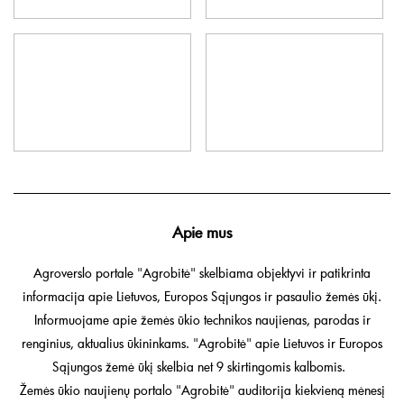
Apie mus
Agroverslo portale "Agrobitė" skelbiama objektyvi ir patikrinta
informacija apie Lietuvos, Europos Sąjungos ir pasaulio žemės ūkį.
Informuojame apie žemės ūkio technikos naujienas, parodas ir
renginius, aktualius ūkininkams. "Agrobitė" apie Lietuvos ir Europos
Sąjungos žemė ūkį skelbia net 9 skirtingomis kalbomis.
Žemės ūkio naujienų portalo "Agrobitė" auditorija kiekvieną mėnesį