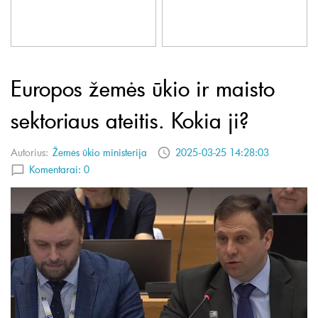
Europos žemės ūkio ir maisto
sektoriaus ateitis. Kokia ji?
Autorius:
Žemės ūkio ministerija
2025-03-25 14:28:03
Komentarai:
0