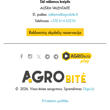
Dėl reklamos kreiptis
AUŠRA VALENTAITĖ
El. paštas:
reklama@agrobite.lt
Telefonas:
+370 614 62210
Reklaminių skydelių rezervacija
©
2026.
Visos teisės saugomos.
Sprendimas:
Digis.Lt
.
Privatumo politika