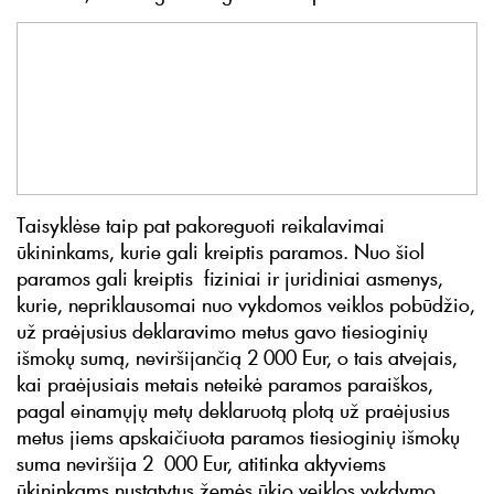
Taisyklėse taip pat pakoreguoti reikalavimai
ūkininkams, kurie gali kreiptis paramos. Nuo šiol
paramos gali kreiptis fiziniai ir juridiniai asmenys,
kurie, nepriklausomai nuo vykdomos veiklos pobūdžio,
už praėjusius deklaravimo metus gavo tiesioginių
išmokų sumą, neviršijančią 2 000 Eur, o tais atvejais,
kai praėjusiais metais neteikė paramos paraiškos,
pagal einamųjų metų deklaruotą plotą už praėjusius
metus jiems apskaičiuota paramos tiesioginių išmokų
suma neviršija 2 000 Eur, atitinka aktyviems
ūkininkams nustatytus žemės ūkio veiklos vykdymo