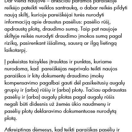
Dar viena naujovė – anksčiau paramos paraiškoje
reikėjo pateikti veiklos santrauką, o dabar reikės pildyti
naują skiltį, kurioje pareiškėjai turės nurodyti
informaciją apie draustus pasėlius: pasėlio rūšį,
apdraustą plotą, draudimo sumą. Taip pat naujoje
skiltyje reikės nurodyti draudimo įmokos sumą pagal
riziką, pasirenkant iššalimą, sausrą ar ilgą lietingą
laikotarpį.
Į pakeistas taisykles įtrauktas ir punktas, kuriame
nurodoma, kad pareiškėjas neprivalo teikti naujos
paraiškos ir kitų dokumentų draudimo įmokų
kompensavimo pagalbai gauti dėl pasikeitusių augalų
grupių ir (arba) rūšių ir (arba) plotų. Tačiau apdraustas
pasėlių ir (arba) augalų plotas pagal augalų rūšis
negali būti didesnis už žemės ūkio naudmenų ir
pasėlių plotų deklaravimo dokumentuose nurodytą
plotą.
Atkreiptinas dėmesys, kad teikti paraiškas pasėlių ir