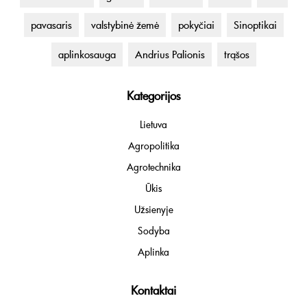
pavasaris
valstybinė žemė
pokyčiai
Sinoptikai
aplinkosauga
Andrius Palionis
trąšos
Kategorijos
Lietuva
Agropolitika
Agrotechnika
Ūkis
Užsienyje
Sodyba
Aplinka
Kontaktai