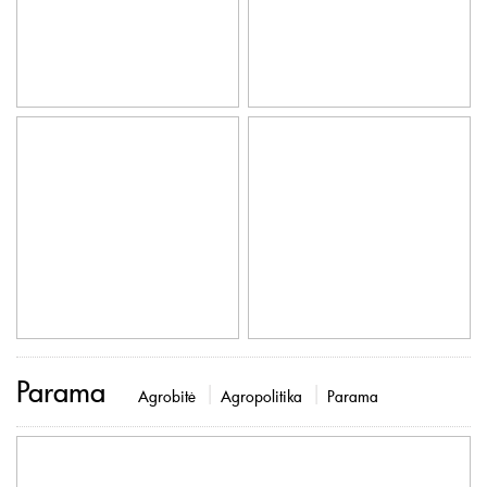
Parama
Agrobitė
Agropolitika
Parama