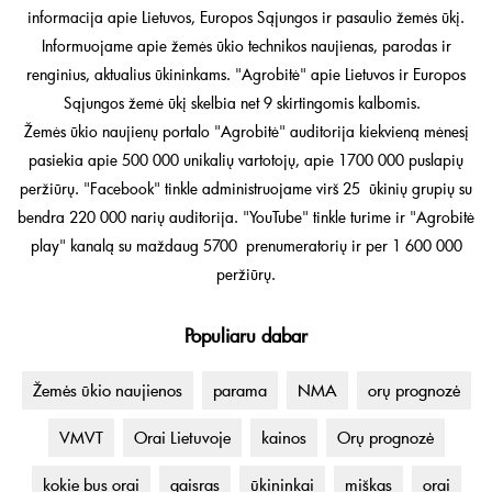
informacija apie Lietuvos, Europos Sąjungos ir pasaulio žemės ūkį.
Informuojame apie žemės ūkio technikos naujienas, parodas ir
renginius, aktualius ūkininkams. "Agrobitė" apie Lietuvos ir Europos
Sąjungos žemė ūkį skelbia net 9 skirtingomis kalbomis.
Žemės ūkio naujienų portalo "Agrobitė" auditorija kiekvieną mėnesį
pasiekia apie 500 000 unikalių vartotojų, apie 1700 000 puslapių
peržiūrų. "Facebook" tinkle administruojame virš 25 ūkinių grupių su
bendra 220 000 narių auditorija. "YouTube" tinkle turime ir "Agrobitė
play" kanalą su maždaug 5700 prenumeratorių ir per 1 600 000
peržiūrų.
Populiaru dabar
Žemės ūkio naujienos
parama
NMA
orų prognozė
VMVT
Orai Lietuvoje
kainos
Orų prognozė
kokie bus orai
gaisras
ūkininkai
miškas
orai