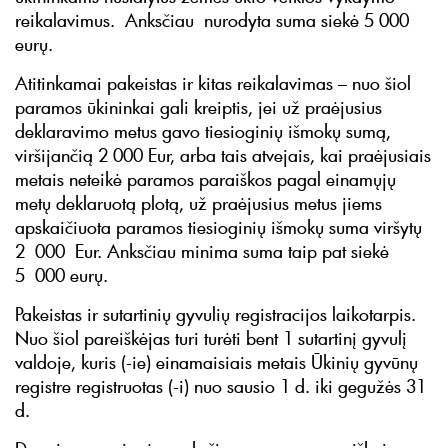
reikalavimus. Anksčiau nurodyta suma siekė 5 000
eurų.
Atitinkamai pakeistas ir kitas reikalavimas – nuo šiol
paramos ūkininkai gali kreiptis, jei už praėjusius
deklaravimo metus gavo tiesioginių išmokų sumą,
viršijančią 2 000 Eur, arba tais atvejais, kai praėjusiais
metais neteikė paramos paraiškos pagal einamųjų
metų deklaruotą plotą, už praėjusius metus jiems
apskaičiuota paramos tiesioginių išmokų suma viršytų
2 000 Eur. Anksčiau minima suma taip pat siekė
5 000 eurų.
Pakeistas ir sutartinių gyvulių registracijos laikotarpis.
Nuo šiol pareiškėjas turi turėti bent 1 sutartinį gyvulį
valdoje, kuris (-ie) einamaisiais metais Ūkinių gyvūnų
registre registruotas (-i) nuo sausio 1 d. iki gegužės 31
d.