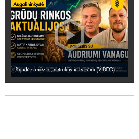
Augalininkystė
Pajudėjo miežiai, netrukus ir kviečiai (VIDEO)