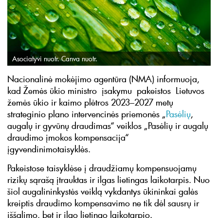
Asociatyvi nuotr. Canva nuotr.
Nacionalinė mokėjimo agentūra (NMA) informuoja,
kad Žemės ūkio ministro įsakymu pakeistos Lietuvos
žemės ūkio ir kaimo plėtros 2023–2027 metų
strateginio plano intervencinės priemonės „
Pasėlių
,
augalų ir gyvūnų draudimas“ veiklos „Pasėlių ir augalų
draudimo įmokos kompensacija“
įgyvendinimotaisyklės.
Pakeistose taisyklėse į draudžiamų kompensuojamų
rizikų sąrašą įtrauktas ir ilgas lietingas laikotarpis. Nuo
šiol augalininkystės veiklą vykdantys ūkininkai galės
kreiptis draudimo kompensavimo ne tik dėl sausrų ir
iššalimo, bet ir ilgo lietingo laikotarpio.