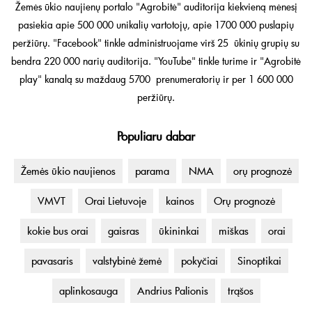
Žemės ūkio naujienų portalo "Agrobitė" auditorija kiekvieną mėnesį
pasiekia apie 500 000 unikalių vartotojų, apie 1700 000 puslapių
peržiūrų. "Facebook" tinkle administruojame virš 25 ūkinių grupių su
bendra 220 000 narių auditorija. "YouTube" tinkle turime ir "Agrobitė
play" kanalą su maždaug 5700 prenumeratorių ir per 1 600 000
peržiūrų.
Populiaru dabar
Žemės ūkio naujienos
parama
NMA
orų prognozė
VMVT
Orai Lietuvoje
kainos
Orų prognozė
kokie bus orai
gaisras
ūkininkai
miškas
orai
pavasaris
valstybinė žemė
pokyčiai
Sinoptikai
aplinkosauga
Andrius Palionis
trąšos