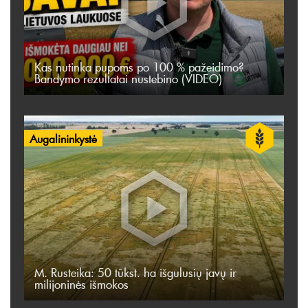
Kas nutinka pupoms po 100 % pažeidimo?
Bandymo rezultatai nustebino (VIDEO)
Augalininkystė
M. Rusteika: 50 tūkst. ha išgulusių javų ir
milijoninės išmokos