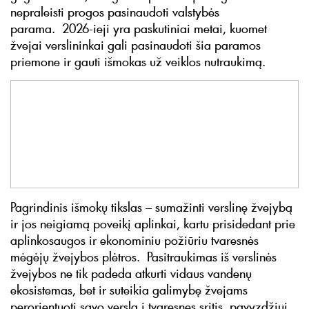
nepraleisti progos pasinaudoti valstybės
parama. 2026-ieji yra paskutiniai metai, kuomet
žvejai verslininkai gali pasinaudoti šia paramos
priemone ir gauti išmokas už veiklos nutraukimą.
Pagrindinis išmokų tikslas – sumažinti verslinę žvejybą
ir jos neigiamą poveikį aplinkai, kartu prisidedant prie
aplinkosaugos ir ekonominiu požiūriu tvaresnės
mėgėjų žvejybos plėtros. Pasitraukimas iš verslinės
žvejybos ne tik padeda atkurti vidaus vandenų
ekosistemas, bet ir suteikia galimybę žvejams
perorientuoti savo verslą į tvaresnes sritis, pavyzdžiui,