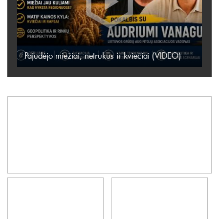
Pajudėjo miežiai, netrukus ir kviečiai (VIDEO)