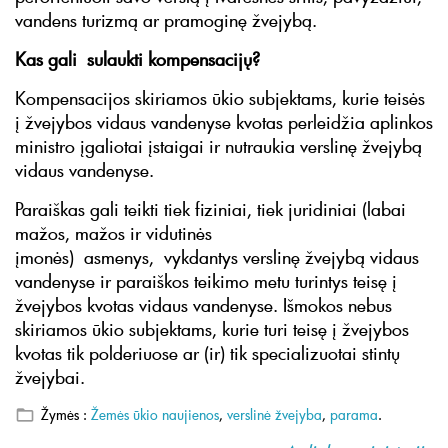
vandens turizmą ar pramoginę žvejybą.
Kas gali sulaukti kompensacijų?
Kompensacijos skiriamos ūkio subjektams, kurie teisės
į žvejybos vidaus vandenyse kvotas perleidžia aplinkos
ministro įgaliotai įstaigai ir nutraukia verslinę žvejybą
vidaus vandenyse.
Paraiškas gali teikti tiek fiziniai, tiek juridiniai (labai
mažos, mažos ir vidutinės
įmonės) asmenys, vykdantys verslinę žvejybą vidaus
vandenyse ir paraiškos teikimo metu turintys teisę į
žvejybos kvotas vidaus vandenyse. Išmokos nebus
skiriamos ūkio subjektams, kurie turi teisę į žvejybos
kvotas tik polderiuose ar (ir) tik specializuotai stintų
žvejybai.
Žymės :
Žemės ūkio naujienos
,
verslinė žvejyba
,
parama
.