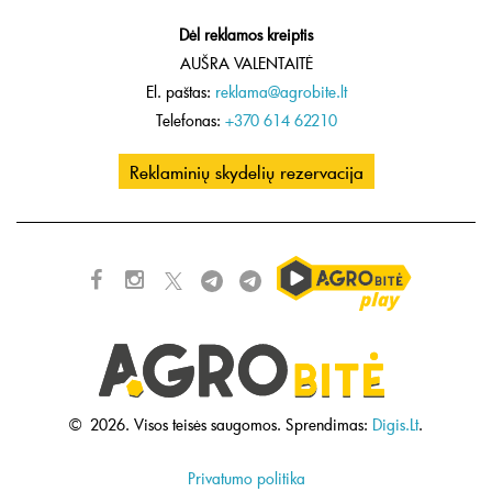
Dėl reklamos kreiptis
AUŠRA VALENTAITĖ
El. paštas:
reklama@agrobite.lt
Telefonas:
+370 614 62210
Reklaminių skydelių rezervacija
©
2026.
Visos teisės saugomos.
Sprendimas:
Digis.Lt
.
Privatumo politika