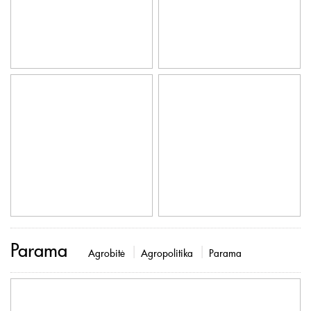
Parama
Agrobitė
Agropolitika
Parama