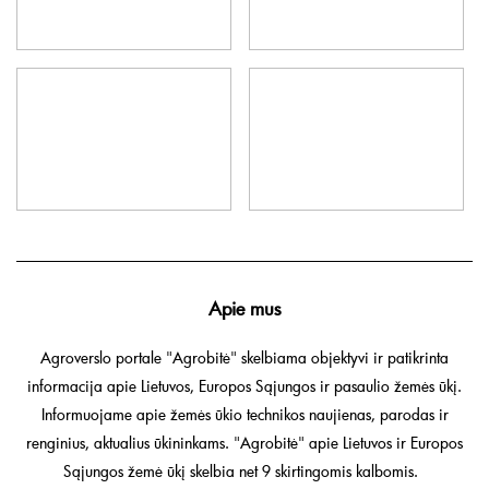
Apie mus
Agroverslo portale "Agrobitė" skelbiama objektyvi ir patikrinta
informacija apie Lietuvos, Europos Sąjungos ir pasaulio žemės ūkį.
Informuojame apie žemės ūkio technikos naujienas, parodas ir
renginius, aktualius ūkininkams. "Agrobitė" apie Lietuvos ir Europos
Sąjungos žemė ūkį skelbia net 9 skirtingomis kalbomis.