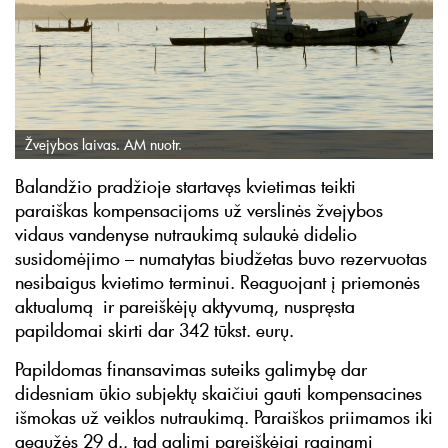
Žvejybos laivas. AM nuotr.
Balandžio pradžioje startavęs kvietimas teikti
paraiškas kompensacijoms už verslinės žvejybos
vidaus vandenyse nutraukimą sulaukė didelio
susidomėjimo – numatytas biudžetas buvo rezervuotas
nesibaigus kvietimo terminui. Reaguojant į priemonės
aktualumą ir pareiškėjų aktyvumą, nuspręsta
papildomai skirti dar 342 tūkst. eurų.
Papildomas finansavimas suteiks galimybę dar
didesniam ūkio subjektų skaičiui gauti kompensacines
išmokas už veiklos nutraukimą. Paraiškos priimamos iki
gegužės 29 d., tad galimi pareiškėjai raginami