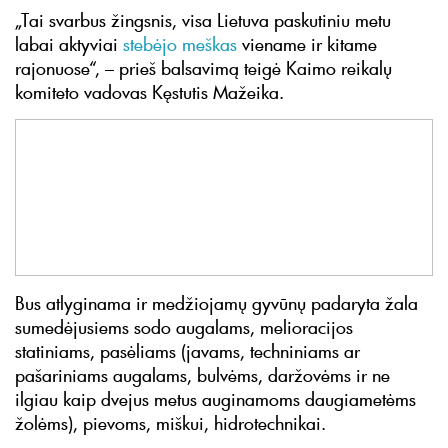
„Tai svarbus žingsnis, visa Lietuva paskutiniu metu
labai aktyviai
stebėjo meškas
viename ir kitame
rajonuose“, – prieš balsavimą teigė Kaimo reikalų
komiteto vadovas Kęstutis Mažeika.
Bus atlyginama ir medžiojamų gyvūnų padaryta žala
sumedėjusiems sodo augalams, melioracijos
statiniams, pasėliams (javams, techniniams ar
pašariniams augalams, bulvėms, daržovėms ir ne
ilgiau kaip dvejus metus auginamoms daugiametėms
žolėms), pievoms, miškui, hidrotechnikai.