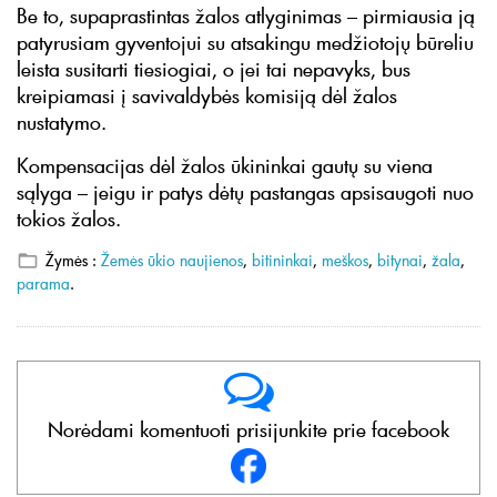
Be to, supaprastintas žalos atlyginimas – pirmiausia ją
patyrusiam gyventojui su atsakingu medžiotojų būreliu
leista susitarti tiesiogiai, o jei tai nepavyks, bus
kreipiamasi į savivaldybės komisiją dėl žalos
nustatymo.
Kompensacijas dėl žalos ūkininkai gautų su viena
sąlyga – jeigu ir patys dėtų pastangas apsisaugoti nuo
tokios žalos.
Žymės :
Žemės ūkio naujienos
,
bitininkai
,
meškos
,
bitynai
,
žala
,
parama
.
Norėdami komentuoti prisijunkite prie facebook