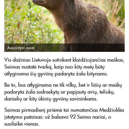
Asociatyvi nuotr.
Vis dažniau Lietuvoje sutinkant klaidžiojančias meškas,
Seimas nustatė tvarką, kaip nuo kitų metų būtų
atlyginama šių gyvūnų padaryta žala bitynams.
Be to, bus atlyginama ne tik vilkų, bet ir lūšių ar meškų
padaryta žala sudraskytų ar papjautų avių, teliukų,
danielių ar kitų ūkinių gyvūnų savininkams.
Seimas pirmadienį priėmė tai numatančias Medžioklės
įstatymo pataisas: už balsavo 92 Seimo nariai, o
susilaikė vienas.