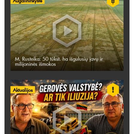
Augalininkystė
M. Rusteika: 50 tūkst. ha išgulusių javų ir
milijoninės išmokos
Aktualijos