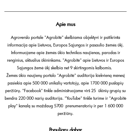
Apie mus
Agroverslo portale "Agrobitė" skelbiama objektyvi ir patikrinta
informacija apie Lietuvos, Europos Sąjungos ir pasaulio žemės ūkį.
Informuojame apie žemės ūkio technikos naujienas, parodas ir
renginius, aktualius ūkininkams. "Agrobitė" apie Lietuvos ir Europos
Sąjungos žemė ūkį skelbia net 9 skirtingomis kalbomis.
Žemės ūkio naujienų portalo "Agrobitė" auditorija kiekvieną mėnesį
pasiekia apie 500 000 unikalių vartotojų, apie 1700 000 puslapių
peržiūrų. "Facebook" tinkle administruojame virš 25 ūkinių grupių su
bendra 220 000 narių auditorija. "YouTube" tinkle turime ir "Agrobitė
play" kanalą su maždaug 5700 prenumeratorių ir per 1 600 000
peržiūrų.
Populiaru dabar