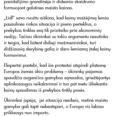
pasidalijimo grandinėje ir didesnio skaidrumo
formuojant galutines maisto kainas.
„Lidl“ savo ruožtu aiškina, kad kainų mažėjimą lemia
pasaulinės rinkos situacija ir pieno perteklius, o
prekybos tinklas esą tik prisitaiko prie ekonominių
realijų. Tačiau ūkininkai su tokiu argumentu nesutinka
ir teigia, kad būtent didieji mažmenininkai, turi
didžiausią derybinę galią ir daro lemiamą įtaką kainų
formavimui.
Ekspertai pastebi, kad šie protestai atspindi platesnę
Europos žemės ūkio problemą – ūkininkų pajamas
spaudžia augančios gamybos sąnaudos, griežtėjantys
aplinkosaugos reikalavimai ir tuo pat metu išliekantis
kainų spaudimas iš prekybos tinklų pusės.
Ūkininkai įspėja, jei situacija nesikeis, vietinė maisto
gamyba gali tapti nebeatspari, o Europa vis labiau
priklausys nuo importo.