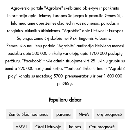
Agroverslo portale "Agrobitė" skelbiama objektyvi ir patikrinta
informacija apie Lietuvos, Europos Sąjungos ir pasaulio žemės ūkį.
Informuojame apie žemės ūkio technikos naujienas, parodas ir
renginius, aktualius ūkininkams. "Agrobitė" apie Lietuvos ir Europos
Sąjungos žemė ūkį skelbia net 9 skirtingomis kalbomis.
Žemės ūkio naujienų portalo "Agrobitė" auditorija kiekvieną mėnesį
pasiekia apie 500 000 unikalių vartotojų, apie 1700 000 puslapių
peržiūrų. "Facebook" tinkle administruojame virš 25 ūkinių grupių su
bendra 220 000 narių auditorija. "YouTube" tinkle turime ir "Agrobitė
play" kanalą su maždaug 5700 prenumeratorių ir per 1 600 000
peržiūrų.
Populiaru dabar
Žemės ūkio naujienos
parama
NMA
orų prognozė
VMVT
Orai Lietuvoje
kainos
Orų prognozė