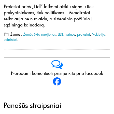
Protestai prieš „Lidl“ laikomi aiškiu signalu tiek
prekybininkams, tiek politikams – žemdirbiai
reikalauja ne nuolaidų, o sisteminio požiūrio į
sąžiningą kainodarą.
Žymės :
Žemės ūkio naujienos
,
LIDL
,
kainos
,
protestai
,
Vokietija
,
ūkininkai
.
Norėdami komentuoti prisijunkite prie facebook
Panašūs straipsniai