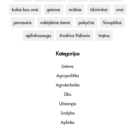
kokie bus orai
gaisras
miškas
ūkininkai
orai
pavasaris
valstybinė žemė
pokyčiai
Sinoptikai
aplinkosauga
Andrius Palionis
trąšos
Kategorijos
Lietuva
Agropolitika
Agrotechnika
Ūkis
Užsienyje
Sodyba
Aplinka