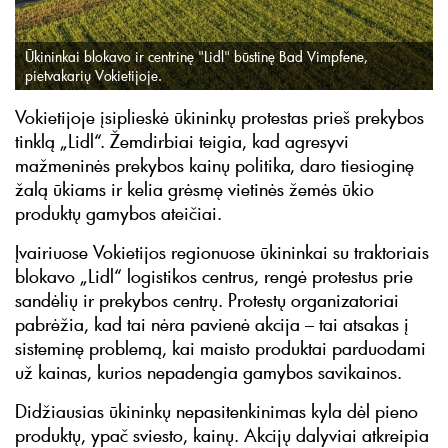
Ūkininkai blokavo ir centrinę "Lidl" būstinę Bad Vimpfene,
pietvakarių Vokietijoje.
Vokietijoje įsiplieskė ūkininkų protestas prieš prekybos
tinklą „Lidl“. Žemdirbiai teigia, kad agresyvi
mažmeninės prekybos kainų politika, daro tiesioginę
žalą ūkiams ir kelia grėsmę vietinės žemės ūkio
produktų gamybos ateičiai.
Įvairiuose Vokietijos regionuose ūkininkai su traktoriais
blokavo „Lidl“ logistikos centrus, rengė protestus prie
sandėlių ir prekybos centrų. Protestų organizatoriai
pabrėžia, kad tai nėra pavienė akcija – tai atsakas į
sisteminę problemą, kai maisto produktai parduodami
už kainas, kurios nepadengia gamybos savikainos.
Didžiausias ūkininkų nepasitenkinimas kyla dėl pieno
produktų, ypač sviesto, kainų. Akcijų dalyviai atkreipia