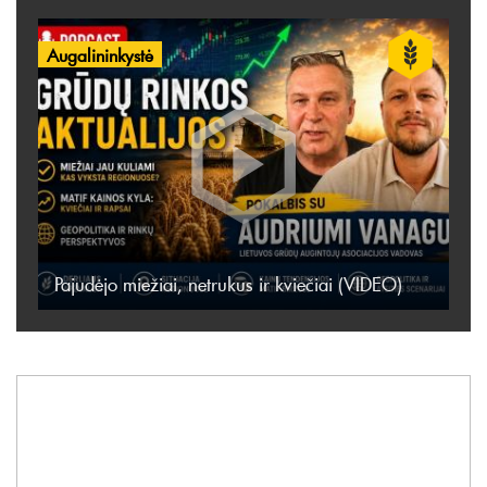
Augalininkystė
Pajudėjo miežiai, netrukus ir kviečiai (VIDEO)