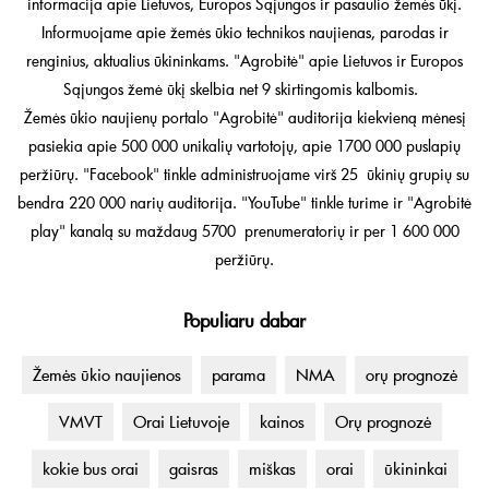
informacija apie Lietuvos, Europos Sąjungos ir pasaulio žemės ūkį.
Informuojame apie žemės ūkio technikos naujienas, parodas ir
renginius, aktualius ūkininkams. "Agrobitė" apie Lietuvos ir Europos
Sąjungos žemė ūkį skelbia net 9 skirtingomis kalbomis.
Žemės ūkio naujienų portalo "Agrobitė" auditorija kiekvieną mėnesį
pasiekia apie 500 000 unikalių vartotojų, apie 1700 000 puslapių
peržiūrų. "Facebook" tinkle administruojame virš 25 ūkinių grupių su
bendra 220 000 narių auditorija. "YouTube" tinkle turime ir "Agrobitė
play" kanalą su maždaug 5700 prenumeratorių ir per 1 600 000
peržiūrų.
Populiaru dabar
Žemės ūkio naujienos
parama
NMA
orų prognozė
VMVT
Orai Lietuvoje
kainos
Orų prognozė
kokie bus orai
gaisras
miškas
orai
ūkininkai