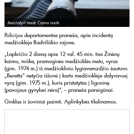
Asociatyvi nuotr. Canva nuotr.
Policijos departamentas praneša, apie incidentą
medžioklėje Radviliškio rajone.
„Lapkričio 2 dieną apie 12 val. 45 min. ties Žinėnų
kaimu, miške, pramoginės medžioklės metu, vyras
(gim. 1974 m.) iš medžioklinio lygiavamzdžio šautuvo
„Beretta“ netyčia iššovė į kartu medžioklėje dalyvavusį
vyrą (gim. 1975 m.), kuris pristatytas į ligoninę
(pavojaus gyvybei nėra)“, – praneša pareigūnai.
Ginklas ir šoviniai paimti. Aplinkybės tikslinamos.