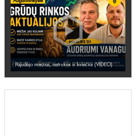
Augalininkystė
Pajudėjo miežiai, netrukus ir kviečiai (VIDEO)