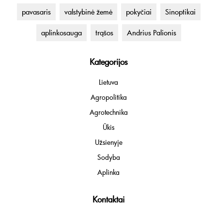
pavasaris
valstybinė žemė
pokyčiai
Sinoptikai
aplinkosauga
trąšos
Andrius Palionis
Kategorijos
Lietuva
Agropolitika
Agrotechnika
Ūkis
Užsienyje
Sodyba
Aplinka
Kontaktai