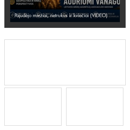
Pajudėjo miežiai, netrukus ir kviečiai (VIDEO)