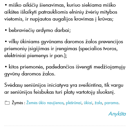
• miško aikščių šienavimas, kuriuo siekiama miško
aikštes išlaikyti patraukliomis elninių žvėrių mitybos
vietomis, ir nupjautos augalijos krovimas į krūvas;
• bebraviečių ardymo darbai;
• vilkų ūkiniams gyvūnams daromos žalos prevencijos
priemonių įsigijimas ir įrengimas (specialios tvoros,
elektriniai piemenys ir pan.);
• kitos priemonės, padedančios išvengti medžiojamųjų
gyvūnų daromos žalos.
Svėdasų seniūnijos iniciatyva yra sveikintina, tik vargu
ar seniūnijos feisbukas turi platų vartotojų sluoksnį.
Žymės :
Žemės ūkio naujienos
,
plėšrūnai
,
ūkiai
,
žala
,
parama
.
Anykšta