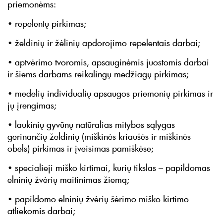
priemonėms:
• repelentų pirkimas;
• želdinių ir žėlinių apdorojimo repelentais darbai;
• aptvėrimo tvoromis, apsauginėmis juostomis darbai
ir šiems darbams reikalingų medžiagų pirkimas;
• medelių individualių apsaugos priemonių pirkimas ir
jų įrengimas;
• laukinių gyvūnų natūralias mitybos sąlygas
gerinančių želdinių (miškinės kriaušės ir miškinės
obels) pirkimas ir įveisimas pamiškėse;
• specialieji miško kirtimai, kurių tikslas – papildomas
elninių žvėrių maitinimas žiemą;
• papildomo elninių žvėrių šėrimo miško kirtimo
atliekomis darbai;