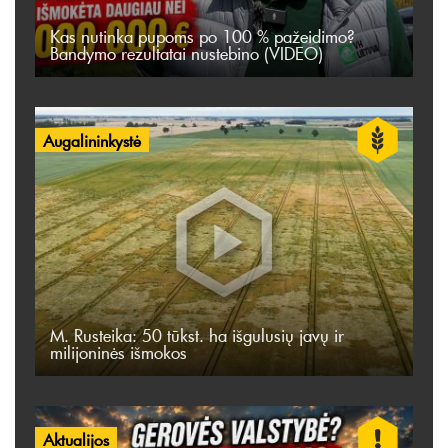
Kas nutinka pupoms po 100 % pažeidimo?
Bandymo rezultatai nustebino (VIDEO)
Augalininkystė
M. Rusteika: 50 tūkst. ha išgulusių javų ir
milijoninės išmokos
Aktualijos