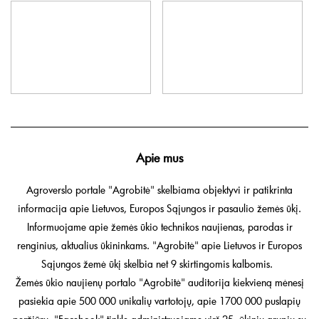
Apie mus
Agroverslo portale "Agrobitė" skelbiama objektyvi ir patikrinta
informacija apie Lietuvos, Europos Sąjungos ir pasaulio žemės ūkį.
Informuojame apie žemės ūkio technikos naujienas, parodas ir
renginius, aktualius ūkininkams. "Agrobitė" apie Lietuvos ir Europos
Sąjungos žemė ūkį skelbia net 9 skirtingomis kalbomis.
Žemės ūkio naujienų portalo "Agrobitė" auditorija kiekvieną mėnesį
pasiekia apie 500 000 unikalių vartotojų, apie 1700 000 puslapių