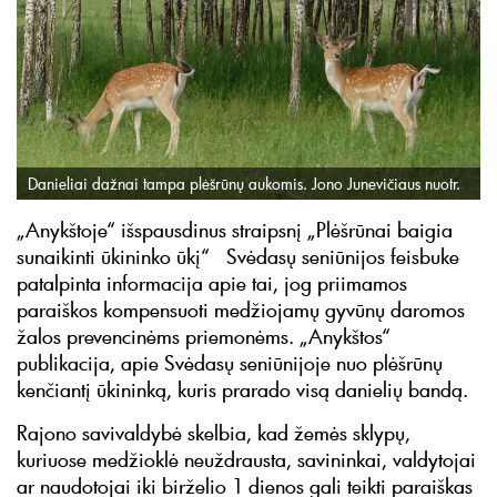
Danieliai dažnai tampa plėšrūnų aukomis. Jono Junevičiaus nuotr.
„Anykštoje“ išspausdinus straipsnį „Plėšrūnai baigia
sunaikinti ūkininko ūkį“ Svėdasų seniūnijos feisbuke
patalpinta informacija apie tai, jog priimamos
paraiškos kompensuoti medžiojamų gyvūnų daromos
žalos prevencinėms priemonėms. „Anykštos“
publikacija, apie Svėdasų seniūnijoje nuo plėšrūnų
kenčiantį ūkininką, kuris prarado visą danielių bandą.
Rajono savivaldybė skelbia, kad žemės sklypų,
kuriuose medžioklė neuždrausta, savininkai, valdytojai
ar naudotojai iki birželio 1 dienos gali teikti paraiškas