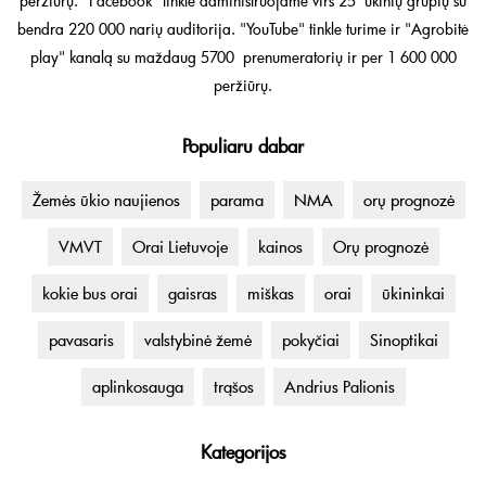
peržiūrų. "Facebook" tinkle administruojame virš 25 ūkinių grupių su
bendra 220 000 narių auditorija. "YouTube" tinkle turime ir "Agrobitė
play" kanalą su maždaug 5700 prenumeratorių ir per 1 600 000
peržiūrų.
Populiaru dabar
Žemės ūkio naujienos
parama
NMA
orų prognozė
VMVT
Orai Lietuvoje
kainos
Orų prognozė
kokie bus orai
gaisras
miškas
orai
ūkininkai
pavasaris
valstybinė žemė
pokyčiai
Sinoptikai
aplinkosauga
trąšos
Andrius Palionis
Kategorijos