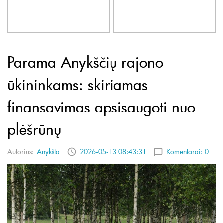
Parama Anykščių rajono
ūkininkams: skiriamas
finansavimas apsisaugoti nuo
plėšrūnų
Autorius:
Anykšta
2026-05-13 08:43:31
Komentarai:
0