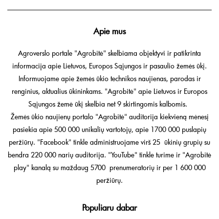
Apie mus
Agroverslo portale "Agrobitė" skelbiama objektyvi ir patikrinta
informacija apie Lietuvos, Europos Sąjungos ir pasaulio žemės ūkį.
Informuojame apie žemės ūkio technikos naujienas, parodas ir
renginius, aktualius ūkininkams. "Agrobitė" apie Lietuvos ir Europos
Sąjungos žemė ūkį skelbia net 9 skirtingomis kalbomis.
Žemės ūkio naujienų portalo "Agrobitė" auditorija kiekvieną mėnesį
pasiekia apie 500 000 unikalių vartotojų, apie 1700 000 puslapių
peržiūrų. "Facebook" tinkle administruojame virš 25 ūkinių grupių su
bendra 220 000 narių auditorija. "YouTube" tinkle turime ir "Agrobitė
play" kanalą su maždaug 5700 prenumeratorių ir per 1 600 000
peržiūrų.
Populiaru dabar