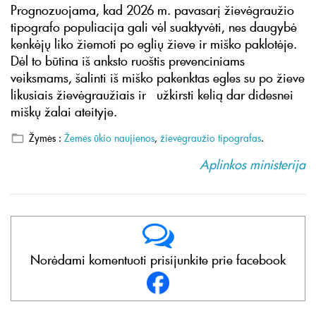
Prognozuojama, kad 2026 m. pavasarį žievėgraužio
tipografo populiacija gali vėl suaktyvėti, nes daugybė
kenkėjų liko žiemoti po eglių žieve ir miško paklotėje.
Dėl to būtina iš anksto ruoštis prevenciniams
veiksmams, šalinti iš miško pakenktas egles su po žieve
likusiais žievėgraužiais ir užkirsti kelią dar didesnei
miškų žalai ateityje.
Žymės :
Žemės ūkio naujienos
,
žievėgraužio tipografas
.
Aplinkos ministerija
Norėdami komentuoti prisijunkite prie facebook