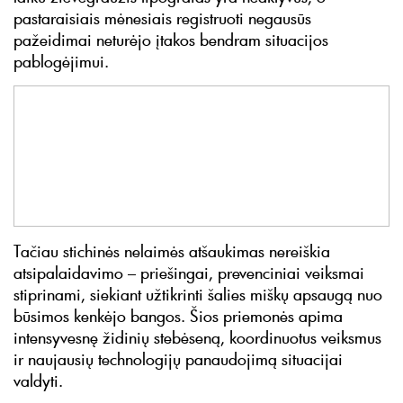
pastaraisiais mėnesiais registruoti negausūs
pažeidimai neturėjo įtakos bendram situacijos
pablogėjimui.
Tačiau stichinės nelaimės atšaukimas nereiškia
atsipalaidavimo – priešingai, prevenciniai veiksmai
stiprinami, siekiant užtikrinti šalies miškų apsaugą nuo
būsimos kenkėjo bangos. Šios priemonės apima
intensyvesnę židinių stebėseną, koordinuotus veiksmus
ir naujausių technologijų panaudojimą situacijai
valdyti.