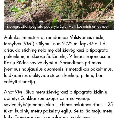
Žievėgraužio tipografo padaryta žala. Aplinkos ministerijos nuotr.
Aplinkos ministerija, remdamasi Valstybinės miškų
tarnybos (VMT) siūlymu, nuo 2025 m. lapkričio 1 d.
atšaukia stichinę nelaimę dėl žievėgraužio tipografo
pakenkimų miškuose Šalčininkų, Vilniaus rajonuose ir
Kazlų Rūdos savivaldybėje. Sprendimas priimtas
įvertinus naujausius duomenis ir metodikos pakeitimus,
leidžiančius efektyviau stebėti kenkėjo plitimą bei
valdyti situaciją.
Anot VMT, šiuo metu žievėgraužio tipografo židinių
apimtys ženkliai sumažėjusios ir nė vienoje
savivaldybėje nepasiekia stichinės nelaimės ribos – 25
tūkst. kubinių metrų pažeistų eglių. Be to, šaltuoju metų
laiku žievėgraužis tipografas yra neaktyvus, o