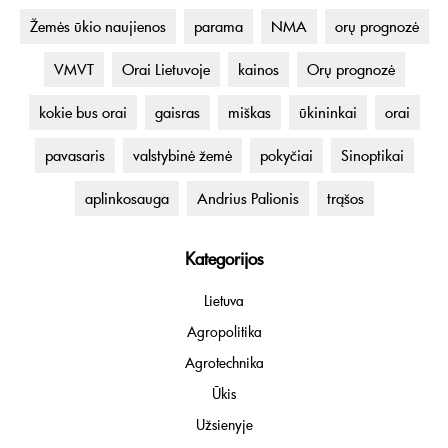
Žemės ūkio naujienos
parama
NMA
orų prognozė
VMVT
Orai Lietuvoje
kainos
Orų prognozė
kokie bus orai
gaisras
miškas
ūkininkai
orai
pavasaris
valstybinė žemė
pokyčiai
Sinoptikai
aplinkosauga
Andrius Palionis
trąšos
Kategorijos
Lietuva
Agropolitika
Agrotechnika
Ūkis
Užsienyje