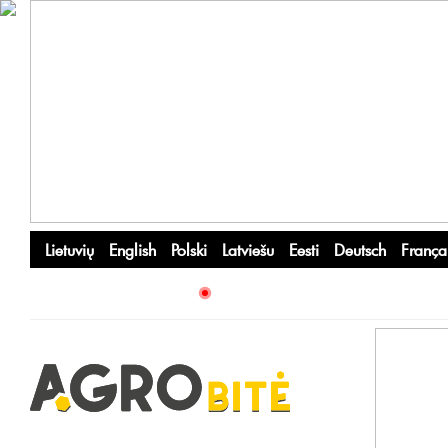
Lietuvių
English
Polski
Latviešu
Eesti
Deutsch
França