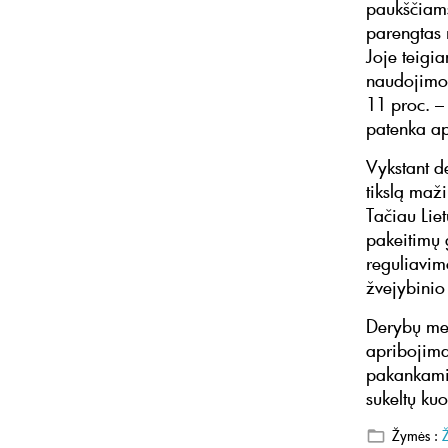
paukščiams
parengtas 
Joje teigi
naudojimo 
11 proc. –
patenka ap
Vykstant d
tikslą maži
Tačiau Liet
pakeitimų
reguliavim
žvejybinio
Derybų met
apribojima
pakankami 
sukeltų ku
Žymės :