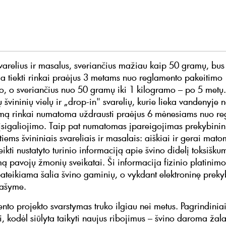
svarelius ir masalus, sveriančius mažiau kaip 50 gramų, bus
 tiekti rinkai praėjus 3 metams nuo reglamento pakeitimo
mo, o sveriančius nuo 50 gramų iki 1 kilogramo – po 5 metų
švininių vielų ir „drop-in" svarelių, kurie lieka vandenyje
imą rinkai numatoma uždrausti praėjus 6 mėnesiams nuo r
įsigaliojimo. Taip pat numatomas įpareigojimas prekybini
iems švininiais svareliais ir masalais: aiškiai ir gerai mat
eikti nustatyto turinio informaciją apie švino didelį toksišk
mą pavojų žmonių sveikatai. Ši informacija fizinio platinimo
 pateikiama šalia švino gaminių, o vykdant elektroninę prek
rašyme.
nto projekto svarstymas truko ilgiau nei metus. Pagrindinia
, kodėl siūlyta taikyti naujus ribojimus – švino daroma žal