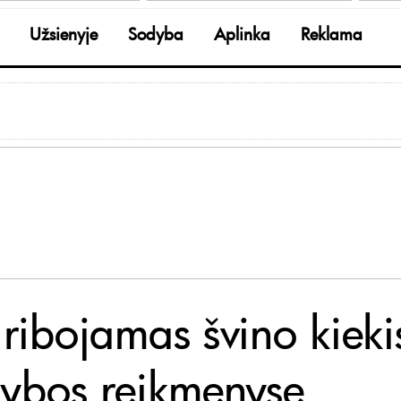
Užsienyje
Sodyba
Aplinka
Reklama
 ribojamas švino kieki
jybos reikmenyse