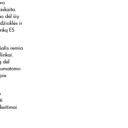
uvo
askaita.
o dėl šių
džioklės ir
inką ES
šalis remia
plinkai.
ą dėl
 numatomo
pie
o
ti
keitimai