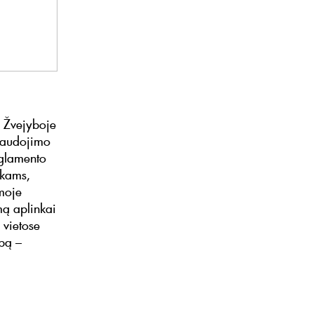
. Žvejyboje
 naudojimo
eglamento
nkams,
omoje
umą aplinkai
 vietose
ybą –
i
a