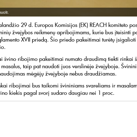
uotr.
landžio 29 d. Europos Komisijos (EK) REACH komiteto po
ininių žvejybos reikmenų apribojimams, kurie bus įteisinti p
amento XVII priedą. Šio priedo pakeitimai turėtų įsigalio
io.
ai švino ribojimo pakeitimai numato draudimą tiekti rinkai š
r masalus, taip pat naudoti juos verslinėje žvejyboje. Švinini
 naudojimas mėgėjų žvejyboje nebus draudžiamas.
nkai ribojimai bus taikomi švininiams svareliams ir masalam
vino kiekis pagal svorį sudaro daugiau nei 1 proc.