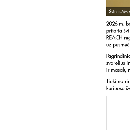
Švinas.AM n
2026 m. ba
pritarta šv
REACH regl
už pusmeč
Pagrindini
svarelius i
ir masalų
Tiekimo ri
kuriuose š