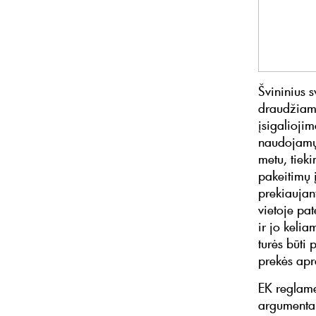
Švininius 
draudžiama
įsigalioji
naudojamų 
metu, tiek
pakeitimų 
prekiaujant
vietoje pat
ir jo kelia
turės būti
prekės ap
EK reglame
argumentai