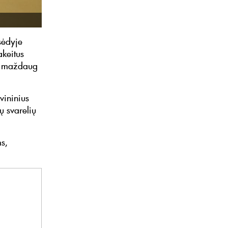
sėdyje
akeitus
ti maždaug
vininius
ų svarelių
s,