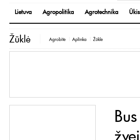
Lietuva
Agropolitika
Agrotechnika
Ūkis
Žūklė
Agrobitė
Aplinka
Žūklė
Bus
žve