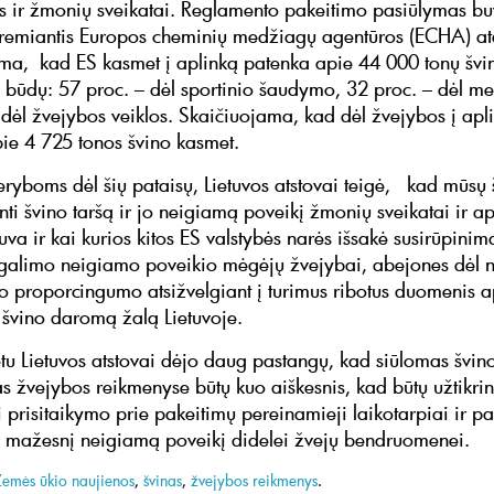
 ir žmonių sveikatai. Reglamento pakeitimo pasiūlymas b
remiantis Europos cheminių medžiagų agentūros (ECHA) at
ama, kad ES kasmet į aplinką patenka apie 44 000 tonų švin
būdų: 57 proc. – dėl sportinio šaudymo, 32 proc. – dėl me
 dėl žvejybos veiklos. Skaičiuojama, kad dėl žvejybos į apl
ie 4 725 tonos švino kasmet.
eryboms dėl šių pataisų, Lietuvos atstovai teigė, kad mūsų 
nti švino taršą ir jo neigiamą poveikį žmonių sveikatai ir a
uva ir kai kurios kitos ES valstybės narės išsakė susirūpinim
 galimo neigiamo poveikio mėgėjų žvejybai, abejones dėl
o proporcingumo atsižvelgiant į turimus ribotus duomenis a
 švino daromą žalą Lietuvoje.
u Lietuvos atstovai dėjo daug pastangų, kad siūlomas švin
s žvejybos reikmenyse būtų kuo aiškesnis, kad būtų užtikrin
prisitaikymo prie pakeitimų pereinamieji laikotarpiai ir pa
o mažesnį neigiamą poveikį didelei žvejų bendruomenei.
Žemės ūkio naujienos
,
švinas
,
žvejybos reikmenys
.