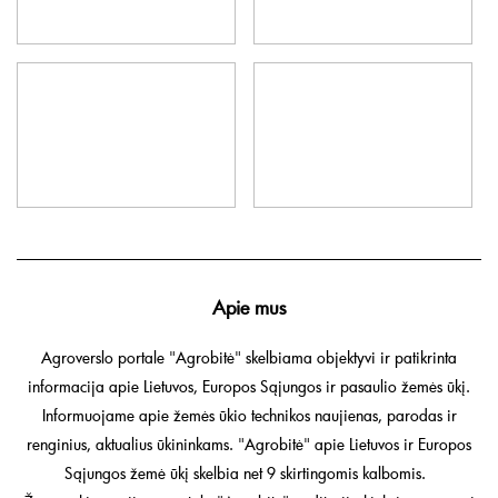
Apie mus
Agroverslo portale "Agrobitė" skelbiama objektyvi ir patikrinta
informacija apie Lietuvos, Europos Sąjungos ir pasaulio žemės ūkį.
Informuojame apie žemės ūkio technikos naujienas, parodas ir
renginius, aktualius ūkininkams. "Agrobitė" apie Lietuvos ir Europos
Sąjungos žemė ūkį skelbia net 9 skirtingomis kalbomis.