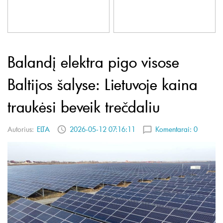
Balandį elektra pigo visose
Baltijos šalyse: Lietuvoje kaina
traukėsi beveik trečdaliu
Autorius:
ELTA
2026-05-12 07:16:11
Komentarai:
0