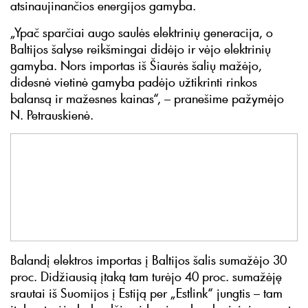
atsinaujinančios energijos gamyba.
„Ypač sparčiai augo saulės elektrinių generacija, o
Baltijos šalyse reikšmingai didėjo ir vėjo elektrinių
gamyba. Nors importas iš Šiaurės šalių mažėjo,
didesnė vietinė gamyba padėjo užtikrinti rinkos
balansą ir mažesnes kainas“, – pranešime pažymėjo
N. Petrauskienė.
Balandį elektros importas į Baltijos šalis sumažėjo 30
proc. Didžiausią įtaką tam turėjo 40 proc. sumažėję
srautai iš Suomijos į Estiją per „Estlink“ jungtis – tam