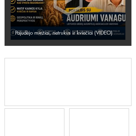
Pajudėjo miežiai, netrukus ir kviečiai (VIDEO)