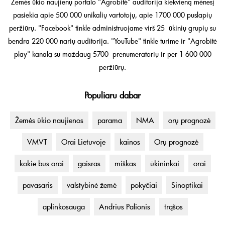
Žemės ūkio naujienų portalo "Agrobitė" auditorija kiekvieną mėnesį
pasiekia apie 500 000 unikalių vartotojų, apie 1700 000 puslapių
peržiūrų. "Facebook" tinkle administruojame virš 25 ūkinių grupių su
bendra 220 000 narių auditorija. "YouTube" tinkle turime ir "Agrobitė
play" kanalą su maždaug 5700 prenumeratorių ir per 1 600 000
peržiūrų.
Populiaru dabar
Žemės ūkio naujienos
parama
NMA
orų prognozė
VMVT
Orai Lietuvoje
kainos
Orų prognozė
kokie bus orai
gaisras
miškas
ūkininkai
orai
pavasaris
valstybinė žemė
pokyčiai
Sinoptikai
aplinkosauga
Andrius Palionis
trąšos