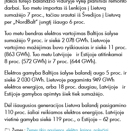
įtakos turėjo balandžio viduryje vykę planiniai remonto
darbai. Tuo metu importas iš Lenkijos į Lietuvą
sumažėjo 7 proc., tačiau srautai iš Švedijos į Lietuvą
per „NordBalt“ jungtį išaugo 6 proc.
Tuo metu bendras elektros vartojimas Baltijos šalyse
sumažėjo 9 proc. ir siekė 2 078 GWh. Lietuvoje
vartojimo mažėjimas buvo ryškiausias ir siekė 11 proc.
(863 GWh). Tuo metu Latvijoje ir Estijoje atitinkamai
8 proc. (572 GWh) ir 7 proc. (644 GWh).
Elektros gamyba Baltijos šalyse balandį augo 5 proc. ir
siekė 2 030 GWh. Lietuvoje pagaminta 949 GWh
elektros energijos, arba 18 proc. daugiau, Latvijoje ir
Estijoje gamybos apimtys šiek tiek sumažėjo.
Dėl išaugusios generacijos Lietuva balandį pasigamino
110 proc. šaliai reikiamos elektros energijos. Latvijoje
vietinė gamyba siekė 119 proc., o Estijoje – 62 proc.
Žymės :
Žemės ūkio naujienos
,
elektra
,
kainos
,
pokyčiai
.