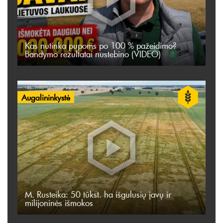
Kas nutinka pupoms po 100 % pažeidimo?
Bandymo rezultatai nustebino (VIDEO)
Augalininkystė
M. Rusteika: 50 tūkst. ha išgulusių javų ir
milijoninės išmokos