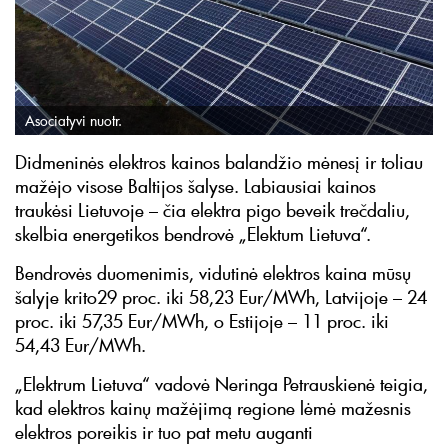
Asociatyvi nuotr.
Didmeninės elektros kainos balandžio mėnesį ir toliau
mažėjo visose Baltijos šalyse. Labiausiai kainos
traukėsi Lietuvoje – čia elektra pigo beveik trečdaliu,
skelbia energetikos bendrovė „Elektum Lietuva“.
Bendrovės duomenimis, vidutinė elektros kaina mūsų
šalyje krito29 proc. iki 58,23 Eur/MWh, Latvijoje – 24
proc. iki 57,35 Eur/MWh, o Estijoje – 11 proc. iki
54,43 Eur/MWh.
„Elektrum Lietuva“ vadovė Neringa Petrauskienė teigia,
kad elektros kainų mažėjimą regione lėmė mažesnis
elektros poreikis ir tuo pat metu auganti