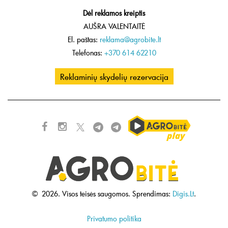
Dėl reklamos kreiptis
AUŠRA VALENTAITĖ
El. paštas:
reklama@agrobite.lt
Telefonas:
+370 614 62210
Reklaminių skydelių rezervacija
©
2026.
Visos teisės saugomos.
Sprendimas:
Digis.Lt
.
Privatumo politika