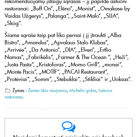
rekomenduojamų įstaigų sąrašas – jį papildė aštuoni
restoranai: „Buff On“, „Elēno“, „Monist“, „Omakase by
Vaidas Užgerys“, „Palanga“, „Saint-Malo“, „SIJA“,
„Skóg“.
Šiame sąraše taip pat liko pernai į jį įtraukti „Alba
Bistro“, „Amandus“, „Apvalaus Stalo Klubas“,
„Arrivée“, „Da Antonio“, „DIA“, „Elven“, „Ertlio
Namas“, „Fabrikėlis“, „Farmer & The Ocean “, „HeJi“,
„Justa Pasta“, „Kristoforas“, „Momo Grill“, „monai“,
„Monte Pacis“, „MOTÍF“, „PACAI Restaurant“,
„Protėviai“, „Somm“, „Stebuklai“, „Stikliai“ ir „Uoksas“.
Žymės :
Žemės ūkio naujienos
,
Michelin gidas
,
Lietuvos
restoranai
.