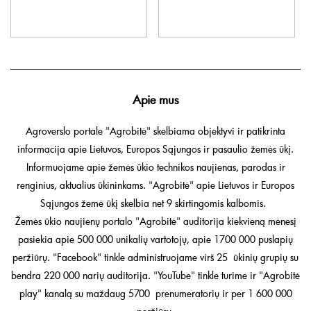
Apie mus
Agroverslo portale "Agrobitė" skelbiama objektyvi ir patikrinta
informacija apie Lietuvos, Europos Sąjungos ir pasaulio žemės ūkį.
Informuojame apie žemės ūkio technikos naujienas, parodas ir
renginius, aktualius ūkininkams. "Agrobitė" apie Lietuvos ir Europos
Sąjungos žemė ūkį skelbia net 9 skirtingomis kalbomis.
Žemės ūkio naujienų portalo "Agrobitė" auditorija kiekvieną mėnesį
pasiekia apie 500 000 unikalių vartotojų, apie 1700 000 puslapių
peržiūrų. "Facebook" tinkle administruojame virš 25 ūkinių grupių su
bendra 220 000 narių auditorija. "YouTube" tinkle turime ir "Agrobitė
play" kanalą su maždaug 5700 prenumeratorių ir per 1 600 000