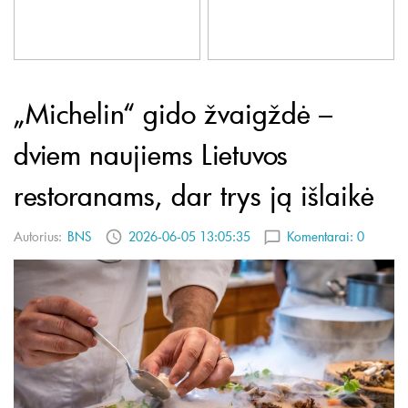
„Michelin“ gido žvaigždė –
dviem naujiems Lietuvos
restoranams, dar trys ją išlaikė
Autorius:
BNS
2026-06-05 13:05:35
Komentarai:
0