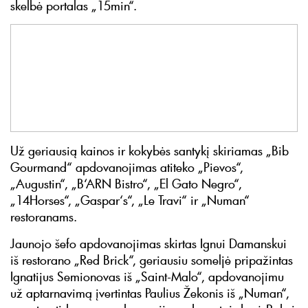
skelbė portalas „15min“.
Už geriausią kainos ir kokybės santykį skiriamas „Bib
Gourmand“ apdovanojimas atiteko „Pievos“,
„Augustin“, „B‘ARN Bistro“, „El Gato Negro“,
„14Horses“, „Gaspar‘s“, „Le Travi“ ir „Numan“
restoranams.
Jaunojo šefo apdovanojimas skirtas Ignui Damanskui
iš restorano „Red Brick“, geriausiu someljė pripažintas
Ignatijus Semionovas iš „Saint-Malo“, apdovanojimu
už aptarnavimą įvertintas Paulius Žekonis iš „Numan“,