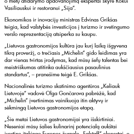
o metų atidarymo apdovanojimą ekspertai skyrė Rokui
Vasiliauskui ir restoranui „Sija“.
Ekonomikos ir inovacijų ministras Edvinas Grikšas
teigia, kad valstybės investicijos į turizmo ir svetingumo
verslo reprezentaciją atsiperka su kaupu.
„Lietuvos gastronomijos kultūra jau kurį laiką išgyvena
tikrą proveržį, o trečiasis „Michelin“ gido leidimas yra
dar vienas tvirtas įrodymas, kad mūsų šefų talentas bei
meistriškumas atitinka aukščiausius pasaulinius
standartus“, – pranešime teigė E. Grikšas.
Nacionalinės turizmo skatinimo agentūros „Keliauk
Lietuvoje“ vadovė Olga Gončarova pabrėžė, kad
„Michelin“ įvertinimas vainikuoja itin aktyvų ir
sėkmingą Lietuvos gastronomijos etapą.
„Šie metai Lietuvos gastronomijai yra išskirtiniai.
Neseniai mūsų šalies kulinarinį potencialą aukštai
įvertino įtakingo Europos žurnalo „Falstaff“ ekspertai, o