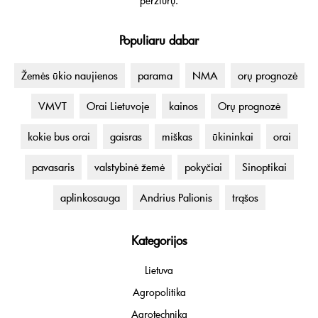
peržiūrų.
Populiaru dabar
Žemės ūkio naujienos
parama
NMA
orų prognozė
VMVT
Orai Lietuvoje
kainos
Orų prognozė
kokie bus orai
gaisras
miškas
ūkininkai
orai
pavasaris
valstybinė žemė
pokyčiai
Sinoptikai
aplinkosauga
Andrius Palionis
trąšos
Kategorijos
Lietuva
Agropolitika
Agrotechnika