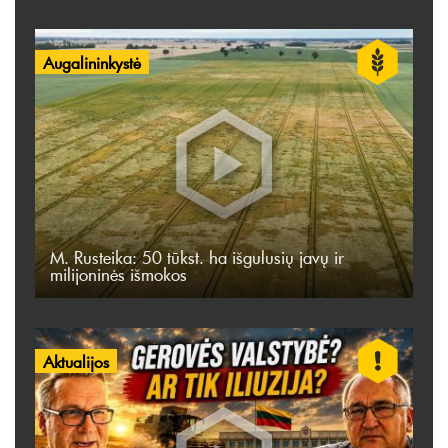
Augalininkystė
M. Rusteika: 50 tūkst. ha išgulusių javų ir
milijoninės išmokos
Aktualijos