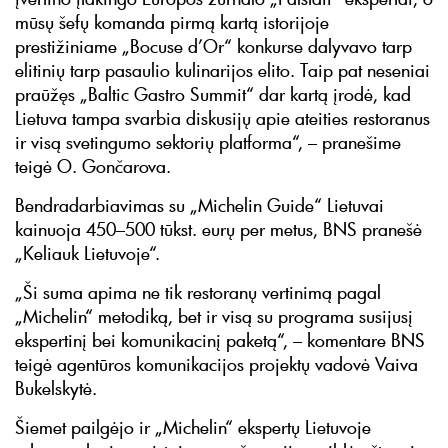
mūsų šefų komanda pirmą kartą istorijoje
prestižiniame „Bocuse d’Or“ konkurse dalyvavo tarp
elitinių tarp pasaulio kulinarijos elito. Taip pat neseniai
praūžęs „Baltic Gastro Summit“ dar kartą įrodė, kad
Lietuva tampa svarbia diskusijų apie ateities restoranus
ir visą svetingumo sektorių platforma“, – pranešime
teigė O. Gončarova.
Bendradarbiavimas su „Michelin Guide“ Lietuvai
kainuoja 450–500 tūkst. eurų per metus, BNS pranešė
„Keliauk Lietuvoje“.
„Ši suma apima ne tik restoranų vertinimą pagal
„Michelin“ metodiką, bet ir visą su programa susijusį
ekspertinį bei komunikacinį paketą“, – komentare BNS
teigė agentūros komunikacijos projektų vadovė Vaiva
Bukelskytė.
Šiemet pailgėjo ir „Michelin“ ekspertų Lietuvoje