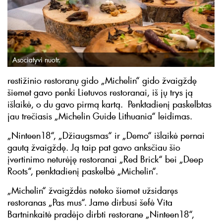
Asociatyvi nuotr.
restižinio restoranų gido „Michelin“ gido žvaigždę
šiemet gavo penki Lietuvos restoranai, iš jų trys ją
išlaikė, o du gavo pirmą kartą. Penktadienį paskelbtas
jau trečiasis „Michelin Guide Lithuania“ leidimas.
„Ninteen18“, „Džiaugsmas“ ir „Demo“ išlaikė pernai
gautą žvaigždę. Ją taip pat gavo anksčiau šio
įvertinimo neturėję restoranai „Red Brick“ bei „Deep
Roots“, penktadienį paskelbė „Michelin“.
„Michelin“ žvaigždės neteko šiemet užsidaręs
restoranas „Pas mus“. Jame dirbusi šefė Vita
Bartninkaitė pradėjo dirbti restorane „Ninteen18“,