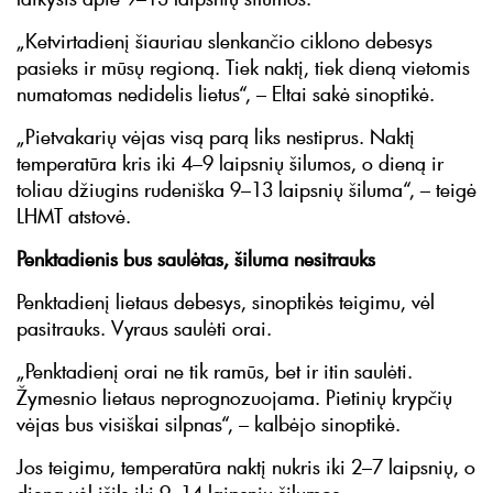
„Ketvirtadienį šiauriau slenkančio ciklono debesys
pasieks ir mūsų regioną. Tiek naktį, tiek dieną vietomis
numatomas nedidelis lietus“, – Eltai sakė sinoptikė.
„Pietvakarių vėjas visą parą liks nestiprus. Naktį
temperatūra kris iki 4–9 laipsnių šilumos, o dieną ir
toliau džiugins rudeniška 9–13 laipsnių šiluma“, – teigė
LHMT atstovė.
Penktadienis bus saulėtas, šiluma nesitrauks
Penktadienį lietaus debesys, sinoptikės teigimu, vėl
pasitrauks. Vyraus saulėti orai.
„Penktadienį orai ne tik ramūs, bet ir itin saulėti.
Žymesnio lietaus neprognozuojama. Pietinių krypčių
vėjas bus visiškai silpnas“, – kalbėjo sinoptikė.
Jos teigimu, temperatūra naktį nukris iki 2–7 laipsnių, o