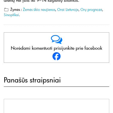
dieną vėl įšils iki 9–14 laipsnių šilumos.
Žymės :
Žemės ūkio naujienos
,
Orai Lietuvoje
,
Orų prognozė
,
Sinoptikai
.
Norėdami komentuoti prisijunkite prie facebook
Panašūs straipsniai