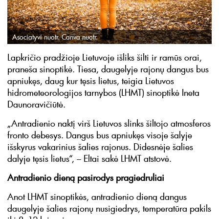
Asociatyvi nuotr. Canva nuotr.
Lapkričio pradžioje Lietuvoje išliks šilti ir ramūs orai,
praneša sinoptikė. Tiesa, daugelyje rajonų dangus bus
apniukęs, daug kur tęsis lietus, teigia Lietuvos
hidrometeorologijos tarnybos (LHMT) sinoptikė Ineta
Daunoravičiūtė.
„Antradienio naktį virš Lietuvos slinks šiltojo atmosferos
fronto debesys. Dangus bus apniukęs visoje šalyje
išskyrus vakarinius šalies rajonus. Didesnėje šalies
dalyje tęsis lietus“, – Eltai sakė LHMT atstovė.
Antradienio dieną pasirodys pragiedruliai
Anot LHMT sinoptikės, antradienio dieną dangus
daugelyje šalies rajonų nusigiedrys, temperatūra pakils