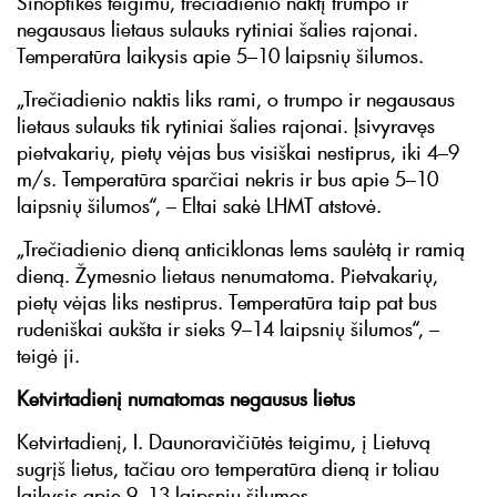
Sinoptikės teigimu, trečiadienio naktį trumpo ir
negausaus lietaus sulauks rytiniai šalies rajonai.
Temperatūra laikysis apie 5–10 laipsnių šilumos.
„Trečiadienio naktis liks rami, o trumpo ir negausaus
lietaus sulauks tik rytiniai šalies rajonai. Įsivyravęs
pietvakarių, pietų vėjas bus visiškai nestiprus, iki 4–9
m/s. Temperatūra sparčiai nekris ir bus apie 5–10
laipsnių šilumos“, – Eltai sakė LHMT atstovė.
„Trečiadienio dieną anticiklonas lems saulėtą ir ramią
dieną. Žymesnio lietaus nenumatoma. Pietvakarių,
pietų vėjas liks nestiprus. Temperatūra taip pat bus
rudeniškai aukšta ir sieks 9–14 laipsnių šilumos“, –
teigė ji.
Ketvirtadienį numatomas negausus lietus
Ketvirtadienį, I. Daunoravičiūtės teigimu, į Lietuvą
sugrįš lietus, tačiau oro temperatūra dieną ir toliau
laikysis apie 9–13 laipsnių šilumos.