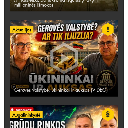
milijoninės išmokos
Aktualijos
Gerovės valstybė, ūkininkai ir auksas (VIDEO)
Augalininkystė