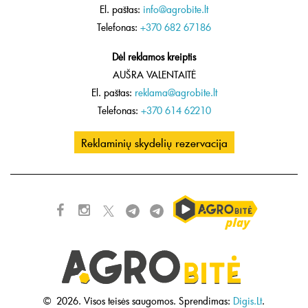
El. paštas:
info@agrobite.lt
Telefonas:
+370 682 67186
Dėl reklamos kreiptis
AUŠRA VALENTAITĖ
El. paštas:
reklama@agrobite.lt
Telefonas:
+370 614 62210
Reklaminių skydelių rezervacija
©
2026.
Visos teisės saugomos.
Sprendimas:
Digis.Lt
.