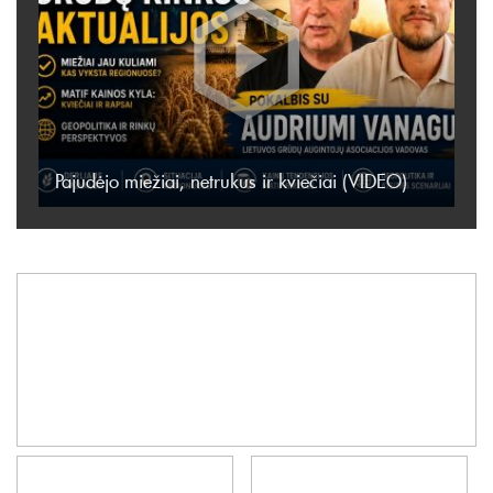
Pajudėjo miežiai, netrukus ir kviečiai (VIDEO)