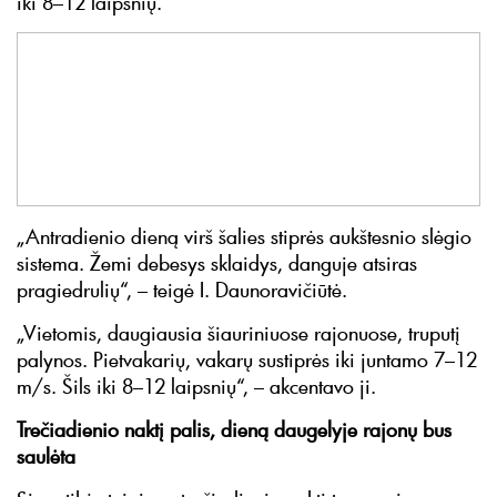
iki 8–12 laipsnių.
„Antradienio dieną virš šalies stiprės aukštesnio slėgio
sistema. Žemi debesys sklaidys, danguje atsiras
pragiedrulių“, – teigė I. Daunoravičiūtė.
„Vietomis, daugiausia šiauriniuose rajonuose, truputį
palynos. Pietvakarių, vakarų sustiprės iki juntamo 7–12
m/s. Šils iki 8–12 laipsnių“, – akcentavo ji.
Trečiadienio naktį palis, dieną daugelyje rajonų bus
saulėta