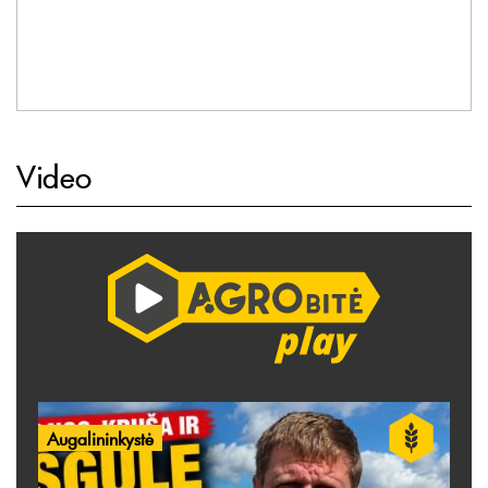
Video
Augalininkystė