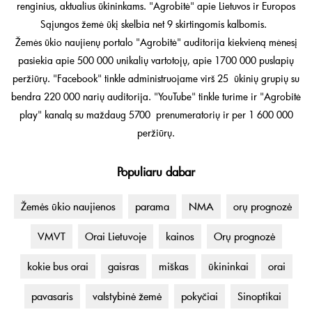
renginius, aktualius ūkininkams. "Agrobitė" apie Lietuvos ir Europos
Sąjungos žemė ūkį skelbia net 9 skirtingomis kalbomis.
Žemės ūkio naujienų portalo "Agrobitė" auditorija kiekvieną mėnesį
pasiekia apie 500 000 unikalių vartotojų, apie 1700 000 puslapių
peržiūrų. "Facebook" tinkle administruojame virš 25 ūkinių grupių su
bendra 220 000 narių auditorija. "YouTube" tinkle turime ir "Agrobitė
play" kanalą su maždaug 5700 prenumeratorių ir per 1 600 000
peržiūrų.
Populiaru dabar
Žemės ūkio naujienos
parama
NMA
orų prognozė
VMVT
Orai Lietuvoje
kainos
Orų prognozė
kokie bus orai
gaisras
miškas
ūkininkai
orai
pavasaris
valstybinė žemė
pokyčiai
Sinoptikai