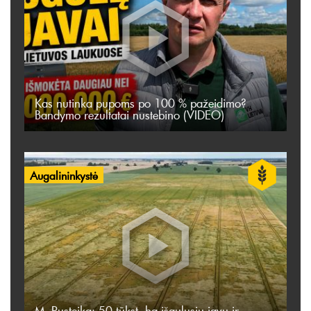
Kas nutinka pupoms po 100 % pažeidimo?
Bandymo rezultatai nustebino (VIDEO)
Augalininkystė
M. Rusteika: 50 tūkst. ha išgulusių javų ir