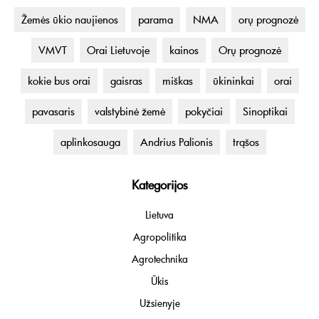
Žemės ūkio naujienos
parama
NMA
orų prognozė
VMVT
Orai Lietuvoje
kainos
Orų prognozė
kokie bus orai
gaisras
miškas
ūkininkai
orai
pavasaris
valstybinė žemė
pokyčiai
Sinoptikai
aplinkosauga
Andrius Palionis
trąšos
Kategorijos
Lietuva
Agropolitika
Agrotechnika
Ūkis
Užsienyje