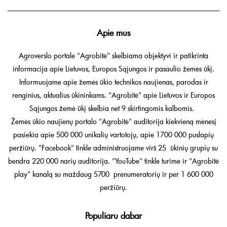
Apie mus
Agroverslo portale "Agrobitė" skelbiama objektyvi ir patikrinta
informacija apie Lietuvos, Europos Sąjungos ir pasaulio žemės ūkį.
Informuojame apie žemės ūkio technikos naujienas, parodas ir
renginius, aktualius ūkininkams. "Agrobitė" apie Lietuvos ir Europos
Sąjungos žemė ūkį skelbia net 9 skirtingomis kalbomis.
Žemės ūkio naujienų portalo "Agrobitė" auditorija kiekvieną mėnesį
pasiekia apie 500 000 unikalių vartotojų, apie 1700 000 puslapių
peržiūrų. "Facebook" tinkle administruojame virš 25 ūkinių grupių su
bendra 220 000 narių auditorija. "YouTube" tinkle turime ir "Agrobitė
play" kanalą su maždaug 5700 prenumeratorių ir per 1 600 000
peržiūrų.
Populiaru dabar