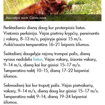
Asociatyvi nuotr. Canva nuotr.
Penktadienio dieną daug kur protarpiais lietus.
Vietomis perkūnija. Vėjas pietinių krypčių, pereinantis
į vakarų, 8–13 m/s, pajūryje gūsiai 15 m/s.
Aukščiausia temperatūra 16–21 laipsnis šilumos.
Šeštadienį daugelyje rajonų trumpai palis, dieną
vyraus nedidelis
lietus
. Vėjas vakarų, šiaurės vakarų,
9–14 m/s, dieną kai kur gūsiai 15–17 m/s.
Temperatūra naktį 10–15, dieną 17–22 laipsniai
šilumos.
Sekmadienį kai kur truputį palis. Vėjas pietvakarių,
vakarų, 9–14 m/s, dieną daug kur gūsiai 15–17 m/s.
Temperatūra naktį 9–14, dieną 19–24 laipsniai
šilumos.