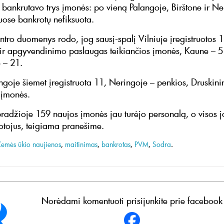
 bankrutavo trys įmonės: po vieną Palangoje, Birštone ir Ne
uose bankrotų nefiksuota.
entro duomenys rodo, jog sausį-spalį Vilniuje įregistruotos 
ir apgyvendinimo paslaugas teikiančios įmonės, Kaune – 5
 – 21.
angoje šiemet įregistruota 11, Neringoje – penkios, Druskin
 įmonės.
pradžioje 159 naujos įmonės jau turėjo personalą, o visos 
tojus, teigiama pranešime.
Žemės ūkio naujienos
,
maitinimas
,
bankrotas
,
PVM
,
Sodra
.
Norėdami komentuoti prisijunkite prie facebook