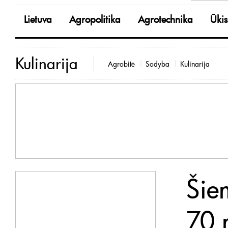
Lietuva
Agropolitika
Agrotechnika
Ūkis
Kulinarija
Agrobitė
Sodyba
Kulinarija
Šie
70 