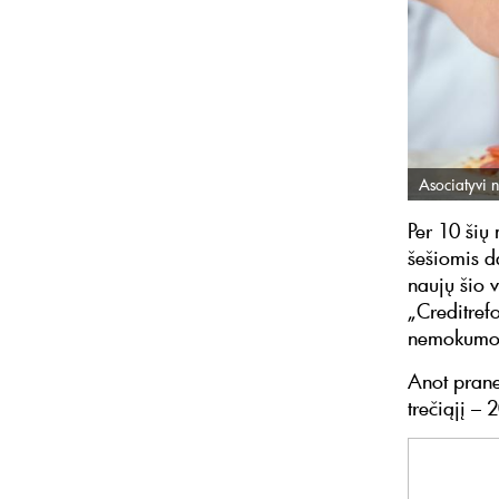
Asociatyvi n
Per 10 šių
šešiomis d
naujų šio 
„Creditref
nemokumo 
Anot prane
trečiąjį – 