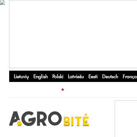
Lietuvių
English
Polski
Latviešu
Eesti
Deutsch
França