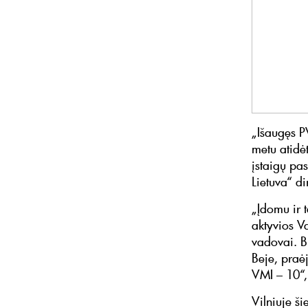
„Išaugęs P
metu atidė
įstaigų pa
Lietuva“ di
„Įdomu ir t
aktyvios V
vadovai. B
Beje, praė
VMI – 10“, 
Vilniuje š