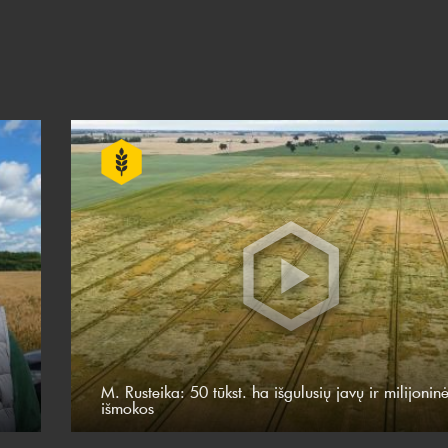
M. Rusteika: 50 tūkst. ha išgulusių javų ir milijonin
išmokos