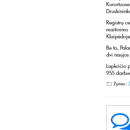
Kurortuose
Druskinink
Registrų c
maitinimo 
Klaipėdoje
Be to, Pal
dvi naujos
Lapkričio 
955 darbuo
Žymės :