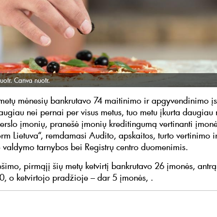
uotr. Canva nuotr.
 metų mėnesių bankrutavo 74 maitinimo ir apgyvendinimo įs
augiau nei pernai per visus metus, tuo metu įkurta daugiau
verslo įmonių, pranešė įmonių kreditingumą vertinanti įmon
orm Lietuva“, remdamasi Audito, apskaitos, turto vertinimo i
valdymo tarnybos bei Registrų centro duomenimis.
šimo, pirmąjį šių metų ketvirtį bankrutavo 26 įmonės, antrąj
20, o ketvirtojo pradžioje – dar 5 įmonės, .