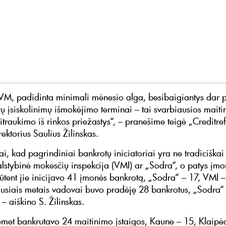
VM, padidinta minimali mėnesio alga, besibaigiantys dar
tų įsiskolinimų išmokėjimo terminai – tai svarbiausios mait
sitraukimo iš rinkos priežastys“, – pranešime teigė „Creditr
rektorius Saulius Žilinskas.
ai, kad pagrindiniai bankrotų iniciatoriai yra ne tradiciškai 
alstybinė mokesčių inspekcija (VMI) ar „Sodra“, o patys įmo
ūtent jie inicijavo 41 įmonės bankrotą, „Sodra“ – 17, VMI –
jusiais metais vadovai buvo pradėję 28 bankrotus, „Sodra“ 
– aiškino S. Žilinskas.
iemet bankrutavo 24 maitinimo įstaigos, Kaune – 15, Klaipė