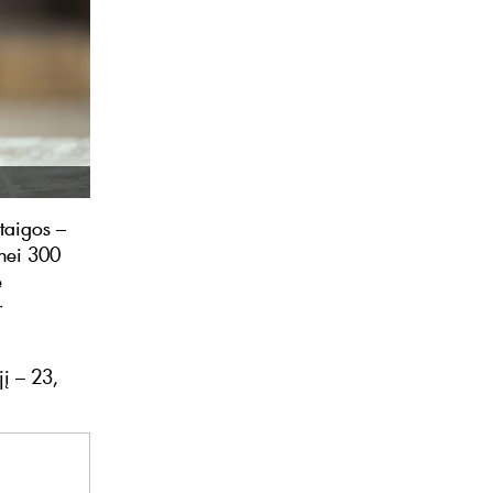
taigos –
 nei 300
ė
r
į – 23,