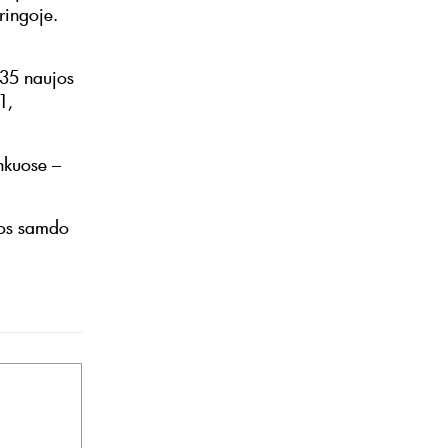
ringoje.
135 naujos
1,
inkuose –
jos samdo