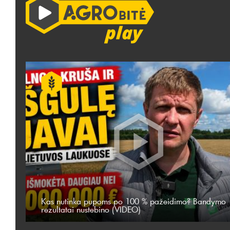
Kas nutinka pupoms po 100 % pažeidimo? Bandymo
rezultatai nustebino (VIDEO)