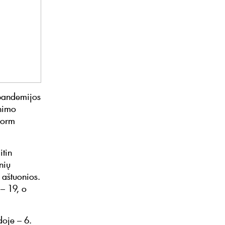
 pandemijos
inimo
eform
itin
nių
 aštuonios.
– 19, o
doje – 6.