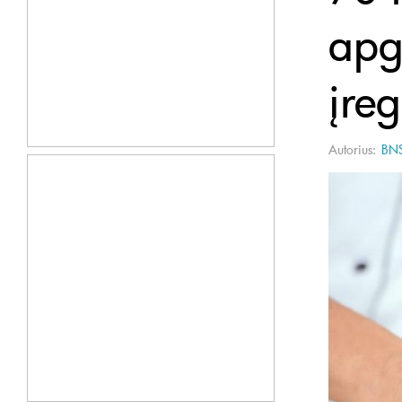
apg
įreg
Autorius:
BN