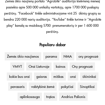
Žemės ūkio naujienų portalo "Agrobitė" auditorija kiekvieną mėnesį
pasiekia apie 500 000 unikalių vartotojų, apie 1700 000 puslapių
peržiūrų. "Facebook" tinkle administruojame virš 25 ūkinių grupių su
bendra 220 000 narių auditorija. "YouTube" tinkle turime ir "Agrobitė
play" kanalą su maždaug 5700 prenumeratorių ir per 1 600 000
peržiūrų.
Populiaru dabar
Žemės ūkio naujienos
parama
NMA
orų prognozė
VMVT
Orai Lietuvoje
kainos
Orų prognozė
kokie bus orai
gaisras
miškas
orai
ūkininkai
pavasaris
valstybinė žemė
pokyčiai
Sinoptikai
aplinkosauga
trąšos
Andrius Palionis