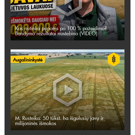
Kas nutinka pupoms po 100 % pažeidimo?
Bandymo rezultatai nustebino (VIDEO)
Augalininkystė
M. Rusteika: 50 tūkst. ha išgulusių javų ir
milijoninės išmokos