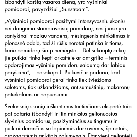
išbandyti karštą vasaros dieną, yra vyšniniai
pomidorai, pavyzdžiui „Sunstream“.
„Vyšniniai pomidorai pasižymi intensyvesniu skoniu
nei dauguma stambiavaisių pomidorų, nes juose yra
santykinai mažiau vandens, mėsingesnis minkštimas ir
plonesnė odelė, tad ši rūšis neretai patinka ir tiems,
kurie pomidorų šiaip nemėgsta. Dėl sukauptų cukrų
jie puikiai tinka kepti orkaitėje ar ant grilio – terminis
apdorojimas vyšninių pomidorų saldumą dar labiau
paryškina“, – pasakoja J. Butkevič ir priduria, kad
vyšniniai pomidorai gerai tinka tiek šviežioms
salotoms, tiek užkandžiams, ant sumuštinių, makaronų
patiekalams ar papuošimui.
Švelnesnių skonių ieškantiems tautiečiams ekspertė taip
pat pataria išbandyti ir itin minkštus geltonuosius
slyvinius pomidorus, pasižyminčius sultingumu ir
puikiai derančius su lapinėmis daržovėmis, špinatais,
gražgarstėmis ar kitais žalumynais. Dar vieni geltonieji