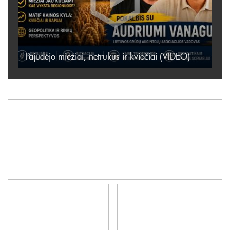
Pajudėjo miežiai, netrukus ir kviečiai (VIDEO)