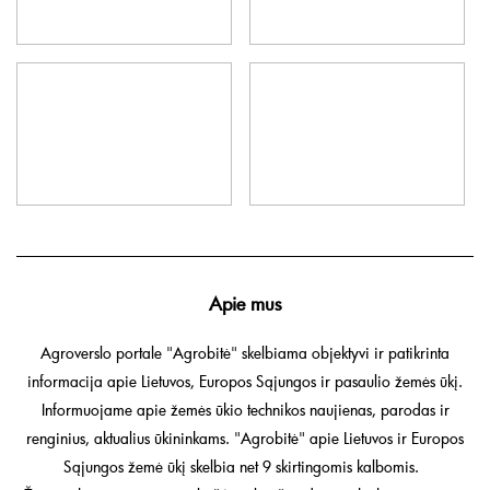
Apie mus
Agroverslo portale "Agrobitė" skelbiama objektyvi ir patikrinta
informacija apie Lietuvos, Europos Sąjungos ir pasaulio žemės ūkį.
Informuojame apie žemės ūkio technikos naujienas, parodas ir
renginius, aktualius ūkininkams. "Agrobitė" apie Lietuvos ir Europos
Sąjungos žemė ūkį skelbia net 9 skirtingomis kalbomis.