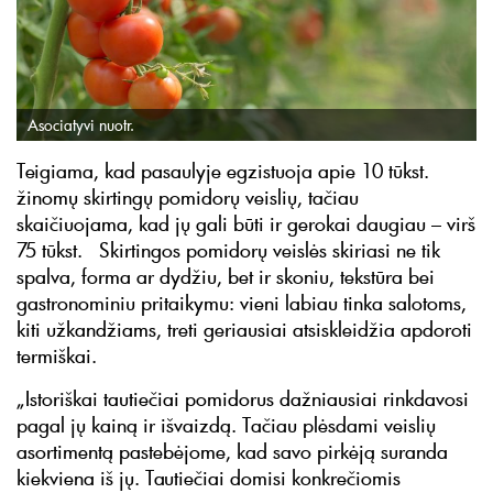
Asociatyvi nuotr.
Teigiama, kad pasaulyje egzistuoja apie 10 tūkst.
žinomų skirtingų pomidorų veislių, tačiau
skaičiuojama, kad jų gali būti ir gerokai daugiau – virš
75 tūkst. Skirtingos pomidorų veislės skiriasi ne tik
spalva, forma ar dydžiu, bet ir skoniu, tekstūra bei
gastronominiu pritaikymu: vieni labiau tinka salotoms,
kiti užkandžiams, treti geriausiai atsiskleidžia apdoroti
termiškai.
„Istoriškai tautiečiai pomidorus dažniausiai rinkdavosi
pagal jų kainą ir išvaizdą. Tačiau plėsdami veislių
asortimentą pastebėjome, kad savo pirkėją suranda
kiekviena iš jų. Tautiečiai domisi konkrečiomis