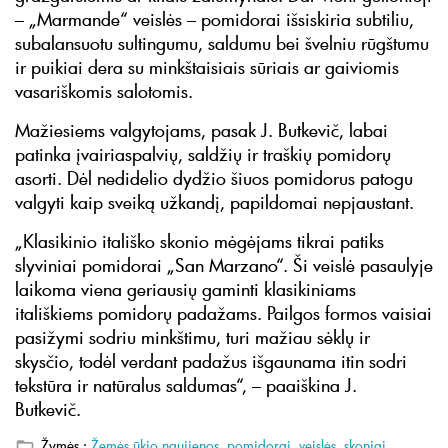
– „Marmande“ veislės – pomidorai išsiskiria subtiliu,
subalansuotu sultingumu, saldumu bei švelniu rūgštumu
ir puikiai dera su minkštaisiais sūriais ar gaiviomis
vasariškomis salotomis.
Mažiesiems valgytojams, pasak J. Butkevič, labai
patinka įvairiaspalvių, saldžių ir traškių pomidorų
asorti. Dėl nedidelio dydžio šiuos pomidorus patogu
valgyti kaip sveiką užkandį, papildomai nepjaustant.
„Klasikinio itališko skonio mėgėjams tikrai patiks
slyviniai pomidorai „San Marzano“. Ši veislė pasaulyje
laikoma viena geriausių gaminti klasikiniams
itališkiems pomidorų padažams. Pailgos formos vaisiai
pasižymi sodriu minkštimu, turi mažiau sėklų ir
skysčio, todėl verdant padažus išgaunama itin sodri
tekstūra ir natūralus saldumas“, – paaiškina J.
Butkevič.
Žymės :
Žemės ūkio naujienos
,
pomidorai
,
veislės
,
skoniai
.