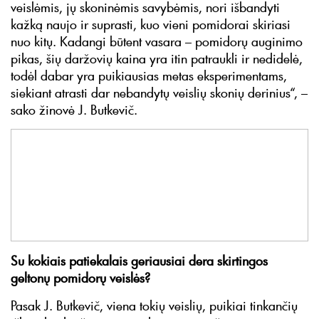
veislėmis, jų skoninėmis savybėmis, nori išbandyti
kažką naujo ir suprasti, kuo vieni pomidorai skiriasi
nuo kitų. Kadangi būtent vasara – pomidorų auginimo
pikas, šių daržovių kaina yra itin patraukli ir nedidelė,
todėl dabar yra puikiausias metas eksperimentams,
siekiant atrasti dar nebandytų veislių skonių derinius“, –
sako žinovė J. Butkevič.
Su kokiais patiekalais geriausiai dera skirtingos
geltonų pomidorų veislės?
Pasak J. Butkevič, viena tokių veislių, puikiai tinkančių