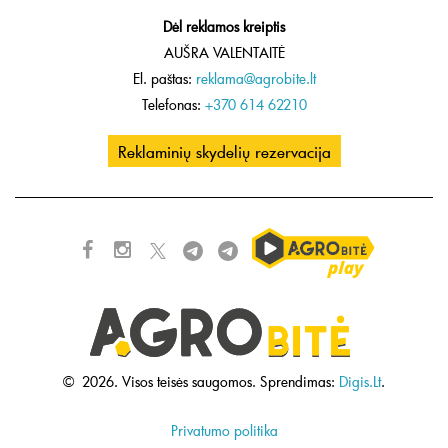
Dėl reklamos kreiptis
AUŠRA VALENTAITĖ
El. paštas:
reklama@agrobite.lt
Telefonas:
+370 614 62210
Reklaminių skydelių rezervacija
©
2026.
Visos teisės saugomos.
Sprendimas:
Digis.Lt
.
Privatumo politika