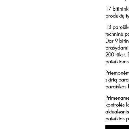
17 bitinin
produktų t
13 pareišk
techninė p
Dar 9 biti
prašydami 
200 tūkst.
pateiktoms
Priemonėms
skirtą par
paraiškos 
Primename,
kontrolės l
aktualesni
pateiktas 