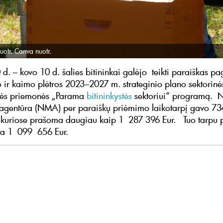
uotr. Canva nuotr.
d. – kovo 10 d. šalies bitininkai galėjo teikti paraiškas pa
 ir kaimo plėtros 2023–2027 m. strateginio plano sektorinė
inės priemonės „Parama
bitininkystės
sektoriui“ programą. N
agentūra (NMA) per paraiškų priėmimo laikotarpį gavo 73
 kuriose prašoma daugiau kaip 1 287 396 Eur. Tuo tarpu 
rta 1 099 656 Eur.