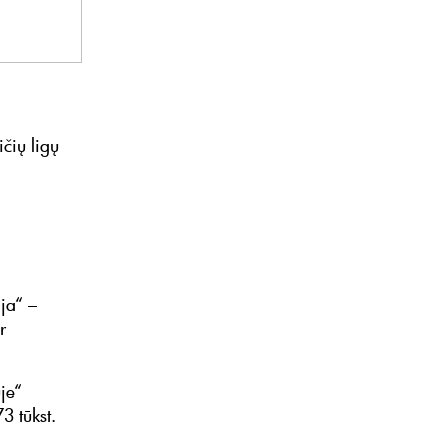
čių ligų
ija“ –
r
je“
3 tūkst.