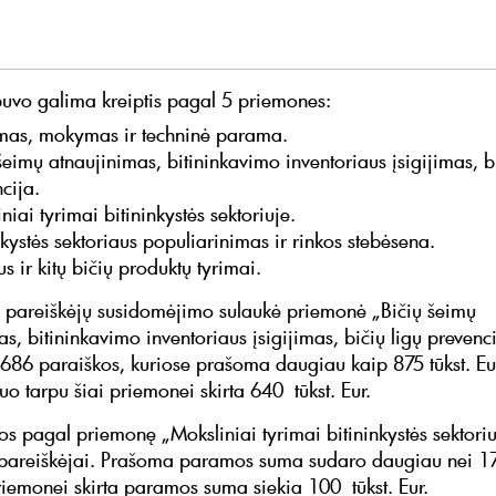
vo galima kreiptis pagal 5 priemones:
imas, mokymas ir techninė parama.
šeimų atnaujinimas, bitininkavimo inventoriaus įsigijimas, bi
cija.
niai tyrimai bitininkystės sektoriuje.
nkystės sektoriaus populiarinimas ir rinkos stebėsena.
 ir kitų bičių produktų tyrimai.
 pareiškėjų susidomėjimo sulaukė priemonė „Bičių šeimų
s, bitininkavimo inventoriaus įsigijimas, bičių ligų prevenc
686 paraiškos, kuriose prašoma daugiau kaip 875 tūkst. Eu
o tarpu šiai priemonei skirta 640 tūkst. Eur.
s pagal priemonę „Moksliniai tyrimai bitininkystės sektoriu
 pareiškėjai. Prašoma paramos suma sudaro daugiau nei 17
priemonei skirta paramos suma siekia 100 tūkst. Eur.