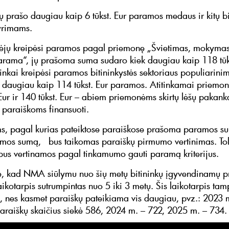
kų prašo daugiau kaip 6 tūkst. Eur paramos medaus ir kitų b
yrimams.
ėjų kreipėsi paramos pagal priemonę „Švietimas, mokymas
arama“, jų prašoma suma sudaro kiek daugiau kaip 118 tūks
ninkai kreipėsi paramos bitininkystės sektoriaus populiarini
daugiau kaip 114 tūkst. Eur paramos. Atitinkamai priemon
 Eur ir 140 tūkst. Eur – abiem priemonėms skirtų lėšų pakank
 paraiškoms finansuoti.
, pagal kurias pateiktose paraiškose prašoma paramos su
amos sumą, bus taikomas paraiškų pirmumo vertinimas. To
bus vertinamos pagal tinkamumo gauti paramą kriterijus.
 kad NMA siūlymu nuo šių metų bitininkų įgyvendinamų p
aikotarpis sutrumpintas nuo 5 iki 3 metų. Šis laikotarpis tam
s, nes kasmet paraiškų pateikiama vis daugiau, pvz.: 2023 
paraiškų skaičius siekė 586, 2024 m. – 722, 2025 m. – 734.