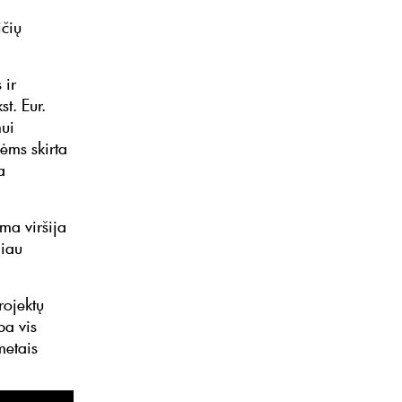
ičių
 ir
t. Eur.
mui
ėms skirta
a
ma viršija
liau
rojektų
pa vis
metais