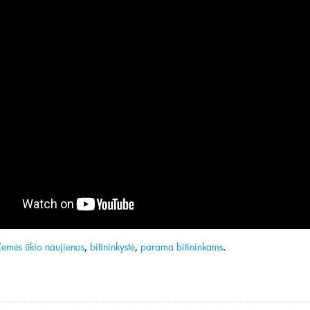
Žemės ūkio naujienos
,
bitininkystė
,
parama bitininkams
.