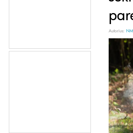
par
Autorius:
NM