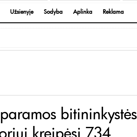
Užsienyje
Sodyba
Aplinka
Reklama
 paramos bitininkystės
oriui kreipėsi 734