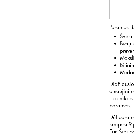
Paramos bu
Šviet
Bičių 
preven
Moksli
Bitini
Medaus
Didžiausio
atnaujinima
pateiktos 
paramos, tu
Dėl paramo
kreipėsi 9
Eur. Šiai 