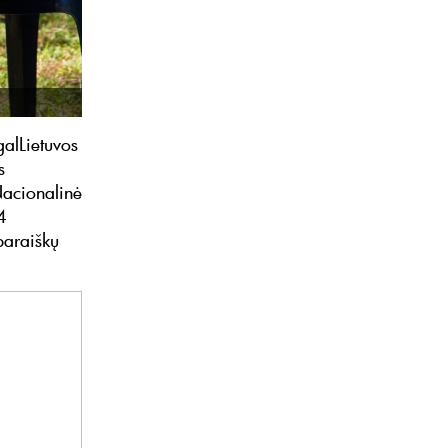
galLietuvos
s
acionalinė
4
paraiškų