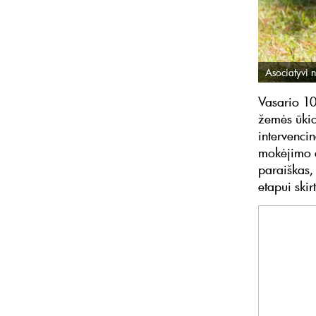
Asociatyvi n
Vasario 10 
žemės ūkio
intervenc
mokėjimo 
paraiškas,
etapui ski