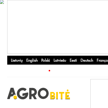
Lietuvių
English
Polski
Latviešu
Eesti
Deutsch
França