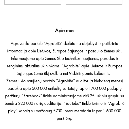
Apie mus
Agroverslo portale "Agrobitė" skelbiama objektyvi ir patikrinta
informacija apie Lietuvos, Europos Sąjungos ir pasaulio žemės ūkį.
Informuojame apie žemės ūkio technikos naujienas, parodas ir
renginius, aktualius ūkininkams. "Agrobitė" apie Lietuvos ir Europos
Sąjungos žemė ūkį skelbia net 9 skirtingomis kalbomis.
Žemės ūkio naujienų portalo "Agrobitė" auditorija kiekvieną mėnesį
pasiekia apie 500 000 unikalių vartotojų, apie 1700 000 puslapių
peržiūrų. "Facebook" tinkle administruojame virš 25 ūkinių grupių su
bendra 220 000 narių auditorija. "YouTube" tinkle turime ir "Agrobitė
play" kanalą su maždaug 5700 prenumeratorių ir per 1 600 000
peržiūrų.