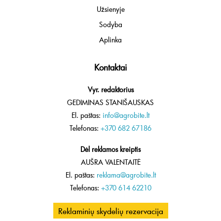
Užsienyje
Sodyba
Aplinka
Kontaktai
Vyr. redaktorius
GEDIMINAS STANIŠAUSKAS
El. paštas:
info@agrobite.lt
Telefonas:
+370 682 67186
Dėl reklamos kreiptis
AUŠRA VALENTAITĖ
El. paštas:
reklama@agrobite.lt
Telefonas:
+370 614 62210
Reklaminių skydelių rezervacija