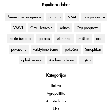
Populiaru dabar
Žemės ūkio naujienos
parama
NMA
orų prognozė
VMVT
Orai Lietuvoje
kainos
Orų prognozė
kokie bus orai
gaisras
ūkininkai
miškas
orai
pavasaris
valstybinė žemė
pokyčiai
Sinoptikai
aplinkosauga
Andrius Palionis
trąšos
Kategorijos
Lietuva
Agropolitika
Agrotechnika
Ūkis