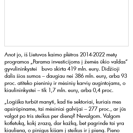
Anot jo, iš Lietuvos kaimo plėtros 2014-2022 metų
programos „Parama investicijoms į žemės ūkio valdas“
gyvulininkystei buvo skirta 419 mln. eurų. Didžioji
dalis šios sumos – daugiau nei 386 mln. eurų, arba 93
proc. atiteko pieninių ir mėsinių karvių augintojams, o
kiaulininkystei – tik 1,7 mln. eurų, arba 0,4 proc.
„Logiška turbūt manyti, kad tie sektoriai, kuriais mes
apsirūpiname, tai mėsiniai galvijai – 277 proc., ar jūs
valgot po tris steikus per dieną? Nevalgom. Valgom
kotletuką, kokį zrazą, dar kažką, bet pagrinde tai yra
kiauliena, o pinigus kišam į steikus ir į pieną. Pieno