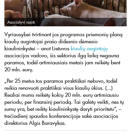
Asociatyvi nuotr.
Vyriausybei tvirtinant jos programos priemonių planą
kiaulių augintojai prašo didesnio dėmesio
kiaulininkystei – anot Lietuvos
kiaulių augintojų
asociacijos vadovo, šis sektorius ilgą laiką negauna
paramos, todėl artimiausiais metais jam reikėtų bent
20 mln. eurų.
„Per 25 metus tos paramos praktiškai nebuvo, todėl
reikia renovuoti praktiškai visus kiaulių ūkius. (...)
Realiai mums reikėtų kokių 20 mln. eurų artimiausiu
periodu, per finansinį periodą. Tai galėtų veikti, nes tų
sumų yra, bet reiktų kiaulininkystę daryti prioritetu“, –
trečiadienį spaudos konferencijoje sakė asociacijos
direktorius Algis Baravykas.