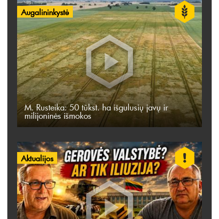
Augalininkystė
M. Rusteika: 50 tūkst. ha išgulusių javų ir
milijoninės išmokos
Aktualijos