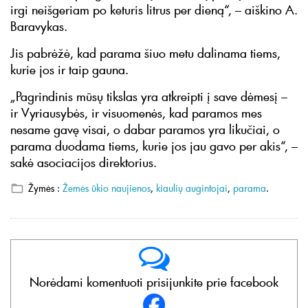
irgi neišgeriam po keturis litrus per dieną“, – aiškino A.
Baravykas.
Jis pabrėžė, kad parama šiuo metu dalinama tiems,
kurie jos ir taip gauna.
„Pagrindinis mūsų tikslas yra atkreipti į save dėmesį –
ir Vyriausybės, ir visuomenės, kad paramos mes
nesame gavę visai, o dabar paramos yra likučiai, o
parama duodama tiems, kurie jos jau gavo per akis“, –
sakė asociacijos direktorius.
Žymės :
Žemės ūkio naujienos
,
kiaulių augintojai
,
parama
.
Norėdami komentuoti prisijunkite prie facebook