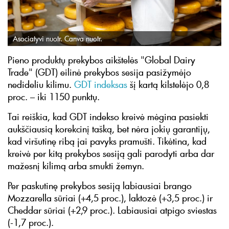
Asociatyvi nuotr. Canva nuotr.
Pieno produktų prekybos aikštelės "Global Dairy
Trade" (GDT) eilinė prekybos sesija pasižymėjo
nedideliu kilimu.
GDT indeksas
šį kartą kilstelėjo 0,8
proc. – iki 1150 punktų.
Tai reiškia, kad GDT indekso kreivė mėgina pasiekti
aukščiausią korekcinį tašką, bet nėra jokių garantijų,
kad viršutinę ribą jai pavyks pramušti. Tikėtina, kad
kreivė per kitą prekybos sesiją gali parodyti arba dar
mažesnį kilimą arba smukti žemyn.
Per paskutinę prekybos sesiją labiausiai brango
Mozzarella sūriai (+4,5 proc.), laktozė (+3,5 proc.) ir
Cheddar sūriai (+2,9 proc.). Labiausiai atpigo sviestas
(-1,7 proc.).