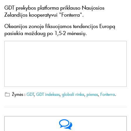
GDT prekybos platforma priklauso Naujosios
Zelandijos kooperatyvui "Fonterra".
Okeanijos zonoje fiksuojamos tendencijos Europą
pasiekia maždaug po 1,5-2 mėnesių.
Žymės :
GDT
,
GDT indeksas
,
globali rinka
,
pienas
,
Fonterra
.