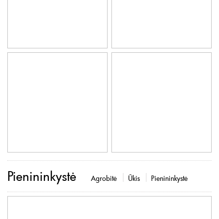
Pienininkystė
Agrobitė
Ūkis
Pienininkystė