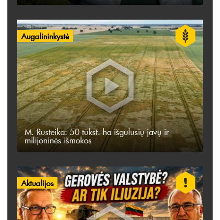
Augalininkystė
M. Rusteika: 50 tūkst. ha išgulusių javų ir
milijoninės išmokos
Aktualijos