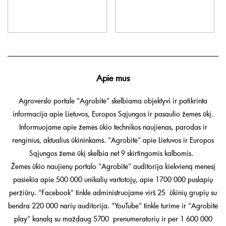
Apie mus
Agroverslo portale "Agrobitė" skelbiama objektyvi ir patikrinta
informacija apie Lietuvos, Europos Sąjungos ir pasaulio žemės ūkį.
Informuojame apie žemės ūkio technikos naujienas, parodas ir
renginius, aktualius ūkininkams. "Agrobitė" apie Lietuvos ir Europos
Sąjungos žemė ūkį skelbia net 9 skirtingomis kalbomis.
Žemės ūkio naujienų portalo "Agrobitė" auditorija kiekvieną mėnesį
pasiekia apie 500 000 unikalių vartotojų, apie 1700 000 puslapių
peržiūrų. "Facebook" tinkle administruojame virš 25 ūkinių grupių su
bendra 220 000 narių auditorija. "YouTube" tinkle turime ir "Agrobitė
play" kanalą su maždaug 5700 prenumeratorių ir per 1 600 000