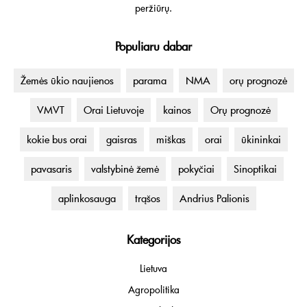
peržiūrų.
Populiaru dabar
Žemės ūkio naujienos
parama
NMA
orų prognozė
VMVT
Orai Lietuvoje
kainos
Orų prognozė
kokie bus orai
gaisras
miškas
orai
ūkininkai
pavasaris
valstybinė žemė
pokyčiai
Sinoptikai
aplinkosauga
trąšos
Andrius Palionis
Kategorijos
Lietuva
Agropolitika