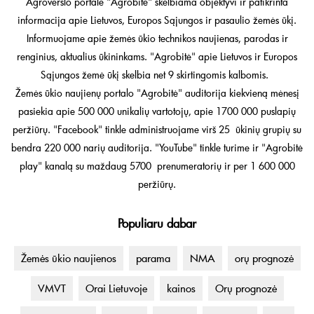
Agroverslo portale "Agrobitė" skelbiama objektyvi ir patikrinta
informacija apie Lietuvos, Europos Sąjungos ir pasaulio žemės ūkį.
Informuojame apie žemės ūkio technikos naujienas, parodas ir
renginius, aktualius ūkininkams. "Agrobitė" apie Lietuvos ir Europos
Sąjungos žemė ūkį skelbia net 9 skirtingomis kalbomis.
Žemės ūkio naujienų portalo "Agrobitė" auditorija kiekvieną mėnesį
pasiekia apie 500 000 unikalių vartotojų, apie 1700 000 puslapių
peržiūrų. "Facebook" tinkle administruojame virš 25 ūkinių grupių su
bendra 220 000 narių auditorija. "YouTube" tinkle turime ir "Agrobitė
play" kanalą su maždaug 5700 prenumeratorių ir per 1 600 000
peržiūrų.
Populiaru dabar
Žemės ūkio naujienos
parama
NMA
orų prognozė
VMVT
Orai Lietuvoje
kainos
Orų prognozė