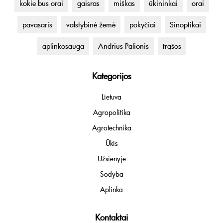
kokie bus orai
gaisras
miškas
ūkininkai
orai
pavasaris
valstybinė žemė
pokyčiai
Sinoptikai
aplinkosauga
Andrius Palionis
trąšos
Kategorijos
Lietuva
Agropolitika
Agrotechnika
Ūkis
Užsienyje
Sodyba
Aplinka
Kontaktai