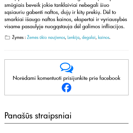
smūgiais beveik jokie tanklaiviai nebegali šiuo
sąsiauriu gabenti naftos, dujų ir kitų prekių. Dėl to
smarkiai išaugo naftos kainos, ekspertai ir vyriausybės
visame pasaulyje nuogąstauja dėl galimos infliacijos.
Žymės :
Žemės ūkio naujienos
,
Lenkija
,
degalai
,
kainos
.
Norėdami komentuoti prisijunkite prie facebook
Panašūs straipsniai