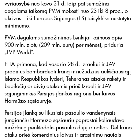
vyriausybė nuo kovo 31 d. taip pat sumažina
degalams taikomą PVM mokestį nuo 23 iki 8 proc., o
akcizus – iki Europos Sąjungos (ES) taisyklėse nustatyto
minimumo.
PVM degalams sumažinimas Lenkijai kainuos apie
900 mln. zlotų (209 mln. eurų) per mėnesį, priduria
„TVP World“.
ELTA primena, kad vasario 28 d. Izraeliui ir JAV
pradėjus bombarduoti Iraną ir nužudžius aukščiausiąjį
Islamo Respublikos lyderį, Teheranas atsakė raketų ir
bepiločių orlaivių atakomis prieš Izraelį ir JAV
sąjungininkes Persijos įlankos regione bei laivus
Hormūzo sąsiauryje.
Persijos įlanką su likusiais pasaulio vandenynais
jungiančiu Hormūzo sąsiauriu paprastai keliaudavo
maždaug penktadalis pasaulio dujų ir naftos. Dėl Irano
atakų prieš komercinius laivus ir grasinimų naujais