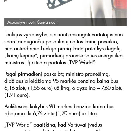
Asociatyvi nuotr. Canva nuotr.
Lenkijos vyriausybei siekiant apsaugoti vartotojus nuo
sparčiai augančių pasaulinių naftos kainų poveikio,
nuo antradienio Lenkija pirmą kartą pritaikys degalų
„kainų kepurę“, pirmadienį pranešė šalies energetikos
ministras. Jį cituoja portalas „TVP World“.
Pagal pirmadienį paskelbtą ministro pranešimą,
didžiausia leidžiama 95 markės benzino kaina bus
6,16 zlotų (1,55 euro) už litrą, o dyzelino – 7,60 zlotų
(1,91 euro).
Aukštesnės kokybės 98 markės benzino kaina bus
ribojama iki 6,76 zlotų (1,70 euro) už litrą.
„TVP World“ paaiškina, kad Varšuvai įvedus