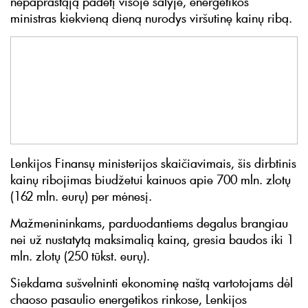
nepaprastąją padėtį visoje šalyje, energetikos
ministras kiekvieną dieną nurodys viršutinę kainų ribą.
Lenkijos Finansų ministerijos skaičiavimais, šis dirbtinis
kainų ribojimas biudžetui kainuos apie 700 mln. zlotų
(162 mln. eurų) per mėnesį.
Mažmenininkams, parduodantiems degalus brangiau
nei už nustatytą maksimalią kainą, gresia baudos iki 1
mln. zlotų (250 tūkst. eurų).
Siekdama sušvelninti ekonominę naštą vartotojams dėl
chaoso pasaulio energetikos rinkose, Lenkijos