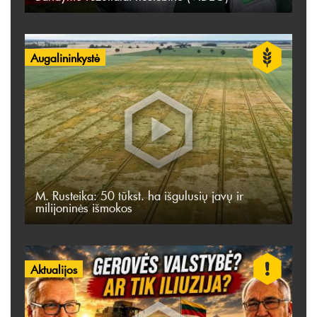
Augalininkystė
M. Rusteika: 50 tūkst. ha išgulusių javų ir
milijoninės išmokos
Aktualijos