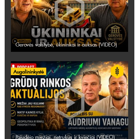
Gerovės valstybė, ūkininkai ir auksas (VIDEO)
Augalininkystė
Pajudėjo miežiai, netrukus ir kviečiai (VIDEO)