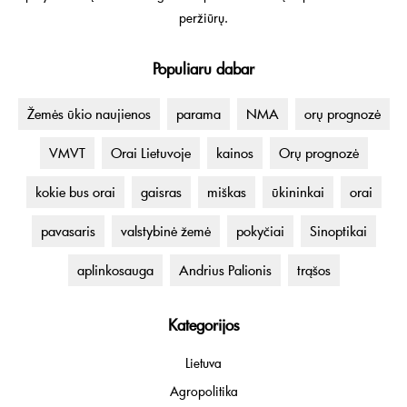
peržiūrų.
Populiaru dabar
Žemės ūkio naujienos
parama
NMA
orų prognozė
VMVT
Orai Lietuvoje
kainos
Orų prognozė
kokie bus orai
gaisras
miškas
ūkininkai
orai
pavasaris
valstybinė žemė
pokyčiai
Sinoptikai
aplinkosauga
Andrius Palionis
trąšos
Kategorijos
Lietuva
Agropolitika