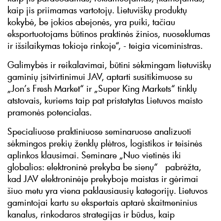
kaip jis priimamas vartotojų. Lietuviškų produktų
kokybė, be jokios abejonės, yra puiki, tačiau
eksportuotojams būtinos praktinės žinios, nuoseklumas
ir išsilaikymas tokioje rinkoje“, - teigia viceministras.
Galimybės ir reikalavimai, būtini sėkmingam lietuviškų
gaminių įsitvirtinimui JAV, aptarti susitikimuose su
„Jon’s Fresh Market“ ir „Super King Markets“ tinklų
atstovais, kuriems taip pat pristatytas Lietuvos maisto
pramonės potencialas.
Specialiuose praktiniuose seminaruose analizuoti
sėkmingos prekių ženklų plėtros, logistikos ir teisinės
aplinkos klausimai. Seminare „Nuo vietinės iki
globalios: elektroninė prekyba be sienų“ pabrėžta,
kad JAV elektroninėje prekyboje maistas ir gėrimai
šiuo metu yra viena paklausiausių kategorijų. Lietuvos
gamintojai kartu su ekspertais aptarė skaitmeninius
kanalus, rinkodaros strategijas ir būdus, kaip