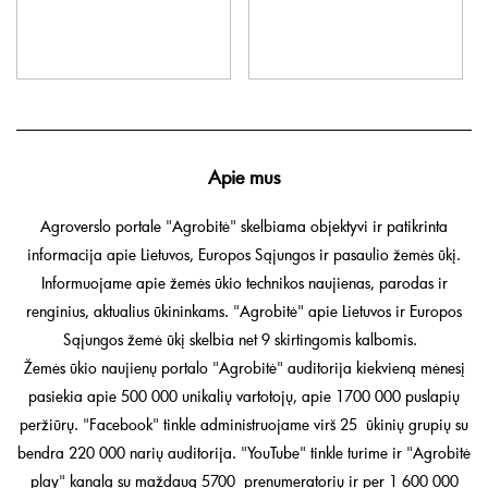
Apie mus
Agroverslo portale "Agrobitė" skelbiama objektyvi ir patikrinta
informacija apie Lietuvos, Europos Sąjungos ir pasaulio žemės ūkį.
Informuojame apie žemės ūkio technikos naujienas, parodas ir
renginius, aktualius ūkininkams. "Agrobitė" apie Lietuvos ir Europos
Sąjungos žemė ūkį skelbia net 9 skirtingomis kalbomis.
Žemės ūkio naujienų portalo "Agrobitė" auditorija kiekvieną mėnesį
pasiekia apie 500 000 unikalių vartotojų, apie 1700 000 puslapių
peržiūrų. "Facebook" tinkle administruojame virš 25 ūkinių grupių su
bendra 220 000 narių auditorija. "YouTube" tinkle turime ir "Agrobitė
play" kanalą su maždaug 5700 prenumeratorių ir per 1 600 000