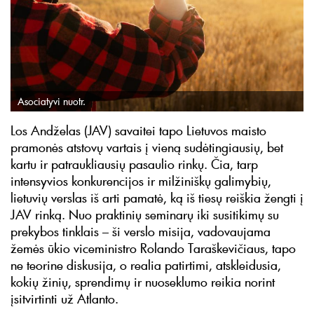
Asociatyvi nuotr.
Los Andželas (JAV) savaitei tapo Lietuvos maisto
pramonės atstovų vartais į vieną sudėtingiausių, bet
kartu ir patraukliausių pasaulio rinkų. Čia, tarp
intensyvios konkurencijos ir milžiniškų galimybių,
lietuvių verslas iš arti pamatė, ką iš tiesų reiškia žengti į
JAV rinką. Nuo praktinių seminarų iki susitikimų su
prekybos tinklais – ši verslo misija, vadovaujama
žemės ūkio viceministro Rolando Taraškevičiaus, tapo
ne teorine diskusija, o realia patirtimi, atskleidusia,
kokių žinių, sprendimų ir nuoseklumo reikia norint
įsitvirtinti už Atlanto.