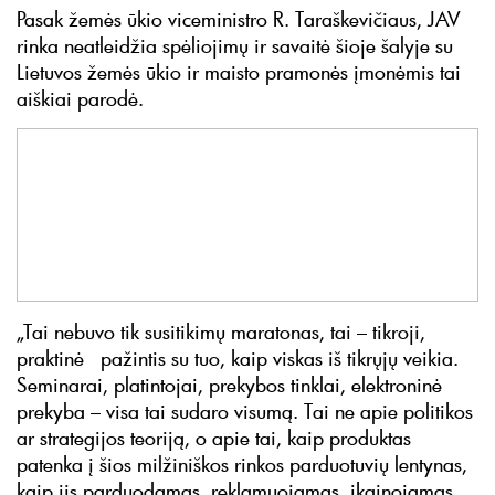
Pasak žemės ūkio viceministro R. Taraškevičiaus, JAV
rinka neatleidžia spėliojimų ir savaitė šioje šalyje su
Lietuvos žemės ūkio ir maisto pramonės įmonėmis tai
aiškiai parodė.
„Tai nebuvo tik susitikimų maratonas, tai – tikroji,
praktinė pažintis su tuo, kaip viskas iš tikrųjų veikia.
Seminarai, platintojai, prekybos tinklai, elektroninė
prekyba – visa tai sudaro visumą. Tai ne apie politikos
ar strategijos teoriją, o apie tai, kaip produktas
patenka į šios milžiniškos rinkos parduotuvių lentynas,
kaip jis parduodamas, reklamuojamas, įkainojamas,