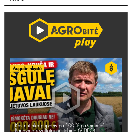
Augalininkystė
Kas nutinka pupoms po 100 % pažeidimo?
Bandymo rezultatai nustebino (VIDEO)