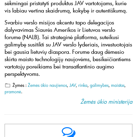
sėkmingai pristatyti produktus JAV vartotojams, kurie
vis labiau vertina skaidrumą, kokybę ir autentiškumą.
Svarbiu verslo misijos akcentu tapo delegacijos
dalyvavimas Šiaurės Amerikos ir Lietuvos verslo
forume (NALB). Tai strateginė platforma, suteikusi
galimybę susitikti su JAV verslo lyderiais, investuotojais
bei gausia lietuvių diaspora. Forume daug dėmesio
skirta maisto technologijų naujovėms, besikeičiantiems
vartotojų poreikiams bei transatlantinio augimo
perspektyvoms.
Žymės :
Žemės ūkio naujienos
,
JAV
,
rinka
,
galimybės
,
maistas
,
pramonė
.
Žemės ūkio ministerija