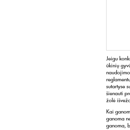
Jeigu konk
ūkinių gyv
naudojimo 
reglamentu
sutartyse s
šienauti p
žolė išveža
Kai ganomi
ganoma ne 
ganoma, bū