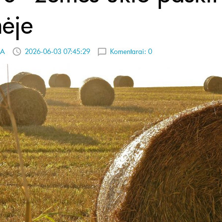
ėje
A
2026-06-03 07:45:29
Komentarai:
0