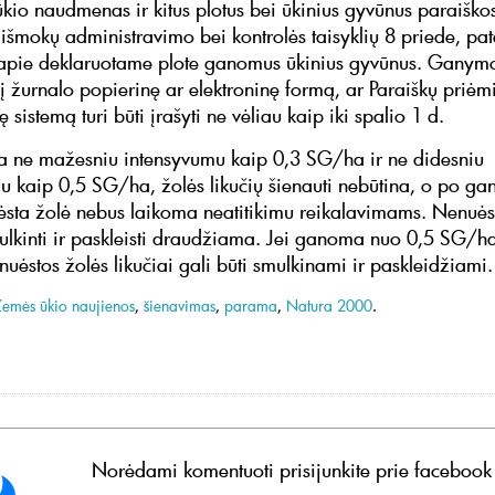
kio naudmenas ir kitus plotus bei ūkinius gyvūnus paraiškos
 išmokų administravimo bei kontrolės taisyklių 8 priede, pat
apie deklaruotame plote ganomus ūkinius gyvūnus. Ganym
 žurnalo popierinę ar elektroninę formą, ar Paraiškų priė
 sistemą turi būti įrašyti ne vėliau kaip iki spalio 1 d.
 ne mažesniu intensyvumu kaip 0,3 SG/ha ir ne didesniu
u kaip 0,5 SG/ha, žolės likučių šienauti nebūtina, o po g
uėsta žolė nebus laikoma neatitikimu reikalavimams. Nenuės
mulkinti ir paskleisti draudžiama. Jei ganoma nuo 0,5 SG/ha
uėstos žolės likučiai gali būti smulkinami ir paskleidžiami.
Žemės ūkio naujienos
,
šienavimas
,
parama
,
Natura 2000
.
Norėdami komentuoti prisijunkite prie facebook