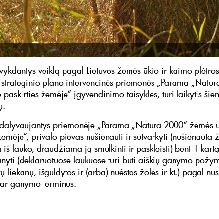
 vykdantys veiklą pagal Lietuvos žemės ūkio ir kaimo plėtro
strateginio plano intervencinės priemonės „Parama „Natu
 paskirties žemėje“ įgyvendinimo taisykles, turi laikytis ši
ų.
 dalyvaujantys priemonėje „Parama „Natura 2000“ žemės 
žemėje“, privalo pievas nušienauti ir sutvarkyti (nušienauta ž
a iš lauko, draudžiama ją smulkinti ir paskleisti) bent 1 kart
anyti (deklaruotuose laukuose turi būti aiškių ganymo požymi
 liekanų, išguldytos ir (arba) nuėstos žolės ir kt.) pagal nus
 ar ganymo terminus.