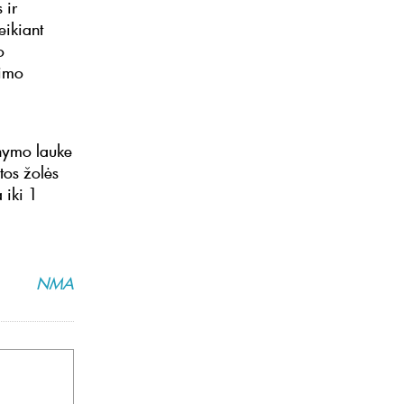
 ir
eikiant
o
mimo
anymo lauke
tos žolės
 iki 1
NMA