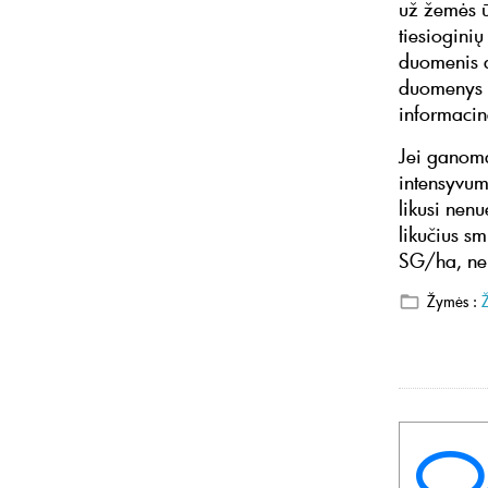
už žemės ū
tiesioginių
duomenis 
duomenys į
informacinę
Jei ganoma
intensyvum
likusi nen
likučius s
SG/ha, nen
Žymės :