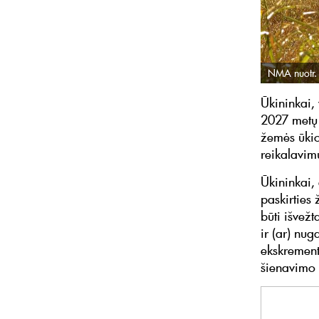
NMA nuotr.
Ūkininkai,
2027 metų 
žemės ūkio
reikalavim
Ūkininkai,
paskirties 
būti išvežt
ir (ar) nug
ekskrementų
šienavimo