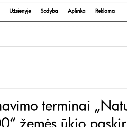
Užsienyje
Sodyba
Aplinka
Reklama
navimo terminai „Nat
0“ žemės ūkio paskirt