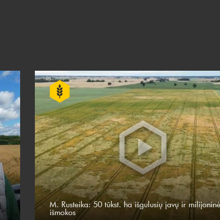
M. Rusteika: 50 tūkst. ha išgulusių javų ir milijonin
išmokos