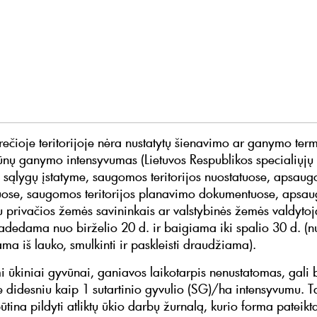
rečioje teritorijoje nėra nustatytų šienavimo ar ganymo ter
ūnų ganymo intensyvumas (Lietuvos Respublikos specialiųj
sąlygų įstatyme, saugomos teritorijos nuostatuose, apsaug
ose, saugomos teritorijos planavimo dokumentuose, apsau
u privačios žemės savininkais ar valstybinės žemės valdytoja
radedama nuo birželio 20 d. ir baigiama iki spalio 30 d. (n
ma iš lauko, smulkinti ir paskleisti draudžiama).
 ūkiniai gyvūnai, ganiavos laikotarpis nenustatomas, gali b
didesniu kaip 1 sutartinio gyvulio (SG)/ha intensyvumu. Ta
tina pildyti atliktų ūkio darbų žurnalą, kurio forma pateik