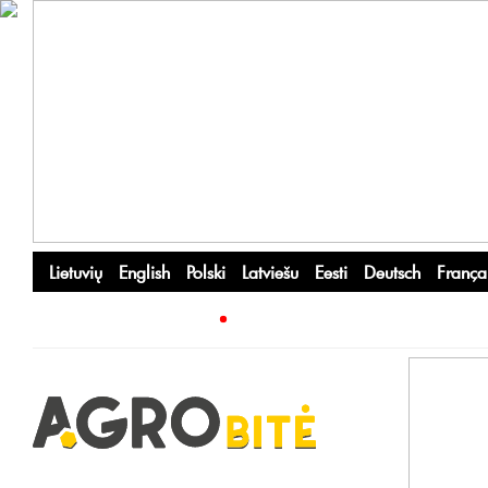
Lietuvių
English
Polski
Latviešu
Eesti
Deutsch
França