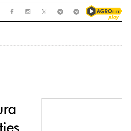
ura
ies