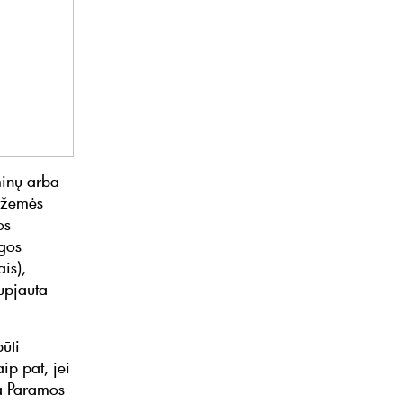
minų arba
ų žemės
os
gos
is),
upjauta
ūti
ip pat, jei
ta Paramos