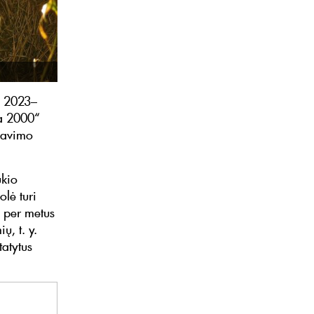
s 2023–
ra 2000“
enavimo
ūkio
olė turi
ą per metus
ų, t. y.
tatytus