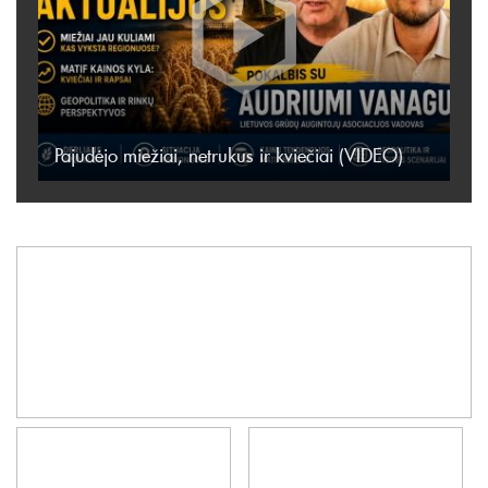
Pajudėjo miežiai, netrukus ir kviečiai (VIDEO)