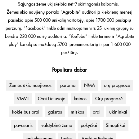
Sąjungos žemė ūkį skelbia net 9 skirtingomis kalbomis.
Žemės ūkio naujienų portalo "Agrobitė" auditorija kiekvieną mėnesį
pasiekia apie 500 000 unikalių vartotojų, apie 1700 000 puslapių
peržiūrų. "Facebook" tinkle administruojame virš 25 ūkinių grupių su
bendra 220 000 narių auditorija. "YouTube" tinkle turime ir "Agrobitė
play" kanalą su maždaug 5700 prenumeratorių ir per 1 600 000
peržiūrų.
Populiaru dabar
Žemės ūkio naujienos
parama
NMA
orų prognozė
VMVT
Orai Lietuvoje
kainos
Orų prognozė
kokie bus orai
gaisras
miškas
orai
ūkininkai
pavasaris
valstybinė žemė
pokyčiai
Sinoptikai
aplinkosauga
trąšos
Andrius Palionis