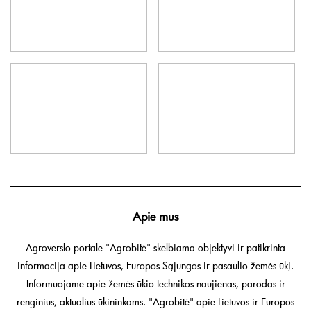
Apie mus
Agroverslo portale "Agrobitė" skelbiama objektyvi ir patikrinta
informacija apie Lietuvos, Europos Sąjungos ir pasaulio žemės ūkį.
Informuojame apie žemės ūkio technikos naujienas, parodas ir
renginius, aktualius ūkininkams. "Agrobitė" apie Lietuvos ir Europos