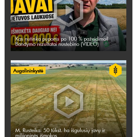
Kas nutinka pupoms po 100 % pažeidimo?
Bandymo rezultatai nustebino (VIDEO)
Augalininkystė
M. Rusteika: 50 tūkst. ha išgulusių javų ir
milijoninės išmokos