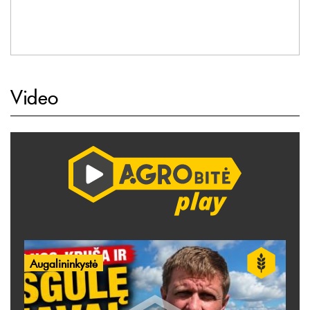
Video
Augalininkystė