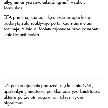
atlyginimas yra savalaikis žingsnis“, – sako L.
Jonauskas.
ELTA primena, kad politikų diskusijos apie lokių
padarytą žalą suaktyvėjo po to, kad šiais metais
sostinėje, Vilniaus, Molėtų rajonuose buvo pastebėta
klaidžiojanti meška.
Dėl pastaruoju metu padažnėjusių laukinių žvėrių
apsilankymų miestuose politikai pasiryžo keisti teisės
aktus ir peržiūrėti reagavimo į tokius įvykius
algoritmus.