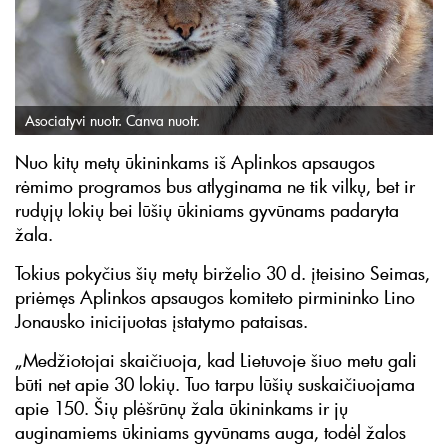
Asociatyvi nuotr. Canva nuotr.
Nuo kitų metų ūkininkams iš Aplinkos apsaugos
rėmimo programos bus atlyginama ne tik vilkų, bet ir
rudųjų lokių bei lūšių ūkiniams gyvūnams padaryta
žala.
Tokius pokyčius šių metų birželio 30 d. įteisino Seimas,
priėmęs Aplinkos apsaugos komiteto pirmininko Lino
Jonausko inicijuotas įstatymo pataisas.
„Medžiotojai skaičiuoja, kad Lietuvoje šiuo metu gali
būti net apie 30 lokių. Tuo tarpu lūšių suskaičiuojama
apie 150. Šių plėšrūnų žala ūkininkams ir jų
auginamiems ūkiniams gyvūnams auga, todėl žalos