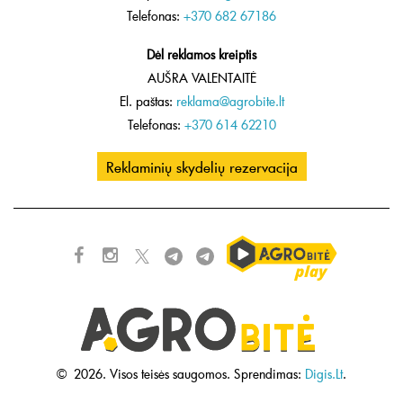
Telefonas:
+370 682 67186
Dėl reklamos kreiptis
AUŠRA VALENTAITĖ
El. paštas:
reklama@agrobite.lt
Telefonas:
+370 614 62210
Reklaminių skydelių rezervacija
©
2026.
Visos teisės saugomos.
Sprendimas:
Digis.Lt
.