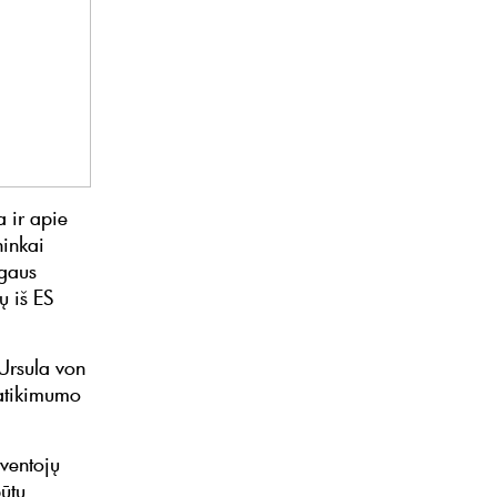
a ir apie
ninkai
igaus
ų iš ES
 Ursula von
patikimumo
ventojų
ūtų