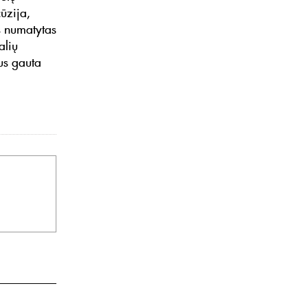
ūzija,
s numatytas
alių
us gauta