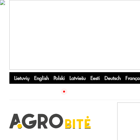
Lietuvių
English
Polski
Latviešu
Eesti
Deutsch
França