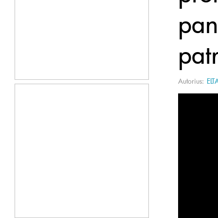
pan
pat
Autorius:
ELT