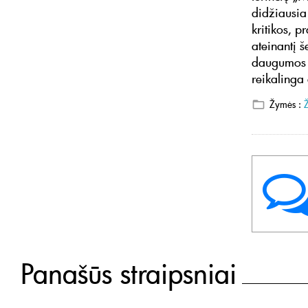
didžiausia 
kritikos, 
ateinantį š
daugumos p
reikalinga
Žymės :
Panašūs straipsniai