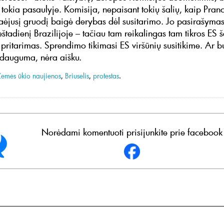
tokia pasaulyje. Komisija, nepaisant tokių šalių, kaip Pranc
praėjusį gruodį baigė derybas dėl susitarimo. Jo pasirašyma
eštadienį Brazilijoje – tačiau tam reikalingas tam tikros ES š
ritarimas. Sprendimo tikimasi ES viršūnių susitikime. Ar b
 dauguma, nėra aišku.
Žemės ūkio naujienos
,
Briuselis
,
protestas
.
Norėdami komentuoti prisijunkite prie facebook