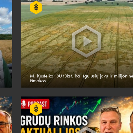
M. Rusteika: 50 tūkst. ha išgulusių javų ir milijonin
išmokos