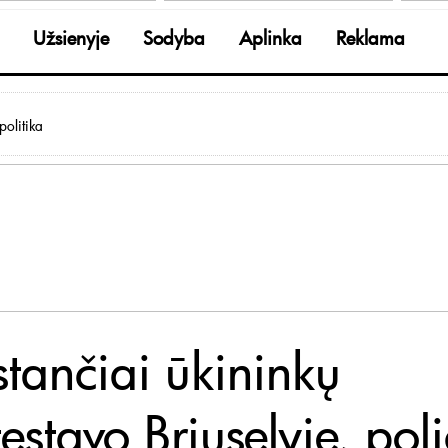
Užsienyje
Sodyba
Aplinka
Reklama
olitika
stančiai ūkininkų
estavo Briuselyje, poli