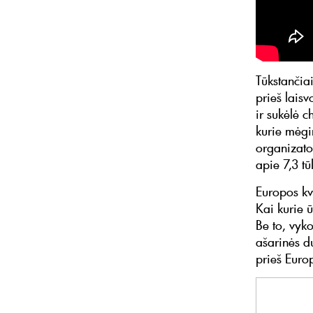
Tūkstančiai
prieš lais
ir sukėlė 
kurie mėgin
organizato
apie 7,3 tū
Europos kv
Kai kurie 
Be to, vyk
ašarinės d
prieš Euro