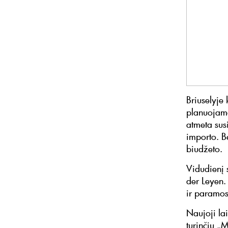
Briuselyje 
planuojamą
atmeta sus
importo. Be
biudžeto.
Vidudienį 
der Leyen.
ir paramos
Naujoji la
turinčių „