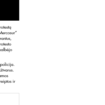
rotestą
„Mercosur“
rantus,
rotesto
kalbėjo
olicija.
žtvarus.
jamos
eiptos ir