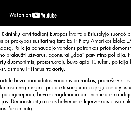
 ūkininkų ketvirtadienį Europos kvartale Briuselyje suengė p
vosios prekybos susitarimą tarp ES ir Pietų Amerikos bloko 
chaosą. Policija panaudojo vandens patrankas prieš demonst
o pralaužti užtvarus, agentūrai „dpa“ patvirtino policija. P
rių duomenimis, protestuotojų buvo apie 10 tūkst., policija 
kst. asmenų ir šimtus traktorių.
artale buvo panaudotos vandens patrankos, pranešė vietos p
ūkininkai esą mėgino pralaužti saugumo pajėgų pastatytus u
o padeginėjimai, buvo sprogdinama pirotechnika ir naudo
ujos. Demonstrantų atakos bulvėmis ir fejerverkais buvo nukr
pos Parlamentą.