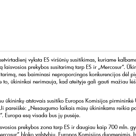
ketvirtadienį vyksta ES viršūnių susitikimas, kuriame kalbam
 laisvosios prekybos susitarimą tarp ES ir „Mercosur“. Ūki
itarimą, nes baiminasi neproporcingos konkurencijos dėl p
 to, ūkininkai nerimauja, kad ateityje gali gauti mažiau lėš
su ūkininkų atstovais susitiko Europos Komisijos pirmininkė
 Ji pareiškė: „Nesaugumo laikais mūsų ūkininkams reikia 
“. Europa esą visada bus jų pusėje.
isvosios prekybos zona tarp ES ir daugiau kaip 700 mln. gy
Mercosur“ bloko valstybių, Europos Komisijos duomenimis, b