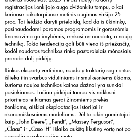
registracijos Lenkijoje augo dviženkliu tempu, o kai
kuriuose laikotarpiuose metinis augimas viršijo 25
proc. Tai leidžia daryti prielaidą, kad dalis ūkininkų,
pasinaudodami paramos programomis ir geresnėmis
finansavimo galimybėmis, renkasi ne naudotą, o naują
techniką. Tokia tendencija gali būti viena iš priežasčių,
kodėl naudotos technikos rinka pastaraisiais mėnesiais
prarado dalį pirkėjų.
Rinkos ekspertų vertinimu, naudotų traktorių segmentas
išlieka itin svarbus vidutiniams ir smulkesniems ūkiams,
kuriems naujos technikos kainos dažnai yra sunkiai
pasiekiamos. Tačiau pirkėjai tampa vis reiklesni –
prioritetas teikiamas gerai žinomiems prekės
ženklams, aiškiai eksploatacijos istorijai ir
ekonomiškesniems modeliams. Dėl to tokie gamintojai
kaip „John Deere“, „Fendt“, „Massey Ferguson“,
„Claas“ ir „Case IH“ išlaiko aukštą likutinę vertę net po
daugelio eksploatacijos metų.