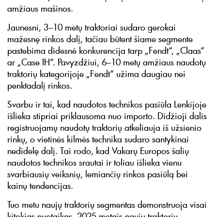
amžiaus mašinos.
Jaunesni, 3–10 metų traktoriai sudaro gerokai
mažesnę rinkos dalį, tačiau būtent šiame segmente
pastebima didesnė konkurencija tarp „Fendt“, „Claas“
ar „Case IH“. Pavyzdžiui, 6–10 metų amžiaus naudotų
traktorių kategorijoje „Fendt“ užima daugiau nei
penktadalį rinkos.
Svarbu ir tai, kad naudotos technikos pasiūla Lenkijoje
išlieka stipriai priklausoma nuo importo. Didžioji dalis
registruojamų naudotų traktorių atkeliauja iš užsienio
rinkų, o vietinės kilmės technika sudaro santykinai
nedidelę dalį. Tai rodo, kad Vakarų Europos šalių
naudotos technikos srautai ir toliau išlieka vienu
svarbiausių veiksnių, lemiančių rinkos pasiūlą bei
kainų tendencijas.
Tuo metu naujų traktorių segmentas demonstruoja visai
kitokias nuotaikas. 2025 metais naujų traktorių