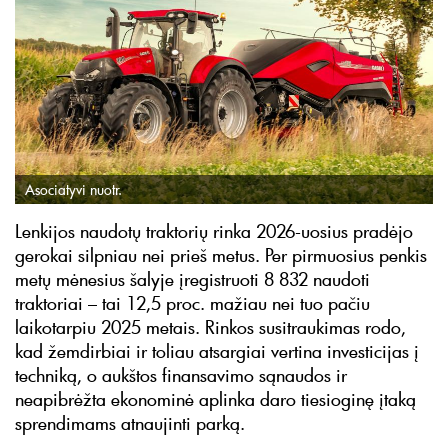
Asociatyvi nuotr.
Lenkijos naudotų traktorių rinka 2026-uosius pradėjo
gerokai silpniau nei prieš metus. Per pirmuosius penkis
metų mėnesius šalyje įregistruoti 8 832 naudoti
traktoriai – tai 12,5 proc. mažiau nei tuo pačiu
laikotarpiu 2025 metais. Rinkos susitraukimas rodo,
kad žemdirbiai ir toliau atsargiai vertina investicijas į
techniką, o aukštos finansavimo sąnaudos ir
neapibrėžta ekonominė aplinka daro tiesioginę įtaką
sprendimams atnaujinti parką.