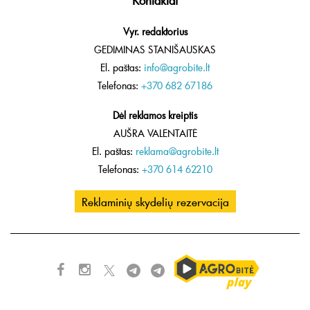
Kontaktai
Vyr. redaktorius
GEDIMINAS STANIŠAUSKAS
El. paštas:
info@agrobite.lt
Telefonas:
+370 682 67186
Dėl reklamos kreiptis
AUŠRA VALENTAITĖ
El. paštas:
reklama@agrobite.lt
Telefonas:
+370 614 62210
Reklaminių skydelių rezervacija