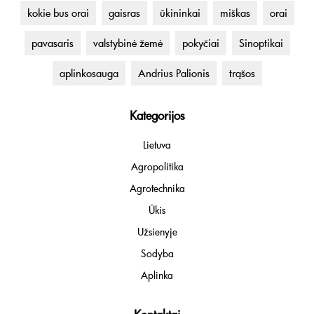
kokie bus orai
gaisras
ūkininkai
miškas
orai
pavasaris
valstybinė žemė
pokyčiai
Sinoptikai
aplinkosauga
Andrius Palionis
trąšos
Kategorijos
Lietuva
Agropolitika
Agrotechnika
Ūkis
Užsienyje
Sodyba
Aplinka