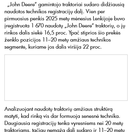
„John Deere“ gamintojo traktoriai sudaro didžiausią
naudotos technikos registracijų dalį. Vien per
pirmuosius penkis 2025 metų mėnesius Lenkijoje buvo
įregistruota 1 670 naudotų „John Deere“ traktorių, o jų
rinkos dalis siekė 16,5 proc. Ypač stiprios šio prekės
ženklo pozicijos 11–20 metų amžiaus technikos
segmente, kuriame jos dalis viršija 22 proc.
Analizuojant naudotų traktorių amžiaus struktūrą
matyti, kad rinką vis dar formuoja senesnė technika.
Daugiausia registracijų tenka vyresniems nei 20 metų
traktoriams, tačiau nemažą dalį sudaro ir 11–20 metų