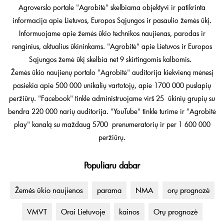
Agroverslo portale "Agrobitė" skelbiama objektyvi ir patikrinta
informacija apie Lietuvos, Europos Sąjungos ir pasaulio žemės ūkį.
Informuojame apie žemės ūkio technikos naujienas, parodas ir
renginius, aktualius ūkininkams. "Agrobitė" apie Lietuvos ir Europos
Sąjungos žemė ūkį skelbia net 9 skirtingomis kalbomis.
Žemės ūkio naujienų portalo "Agrobitė" auditorija kiekvieną mėnesį
pasiekia apie 500 000 unikalių vartotojų, apie 1700 000 puslapių
peržiūrų. "Facebook" tinkle administruojame virš 25 ūkinių grupių su
bendra 220 000 narių auditorija. "YouTube" tinkle turime ir "Agrobitė
play" kanalą su maždaug 5700 prenumeratorių ir per 1 600 000
peržiūrų.
Populiaru dabar
Žemės ūkio naujienos
parama
NMA
orų prognozė
VMVT
Orai Lietuvoje
kainos
Orų prognozė