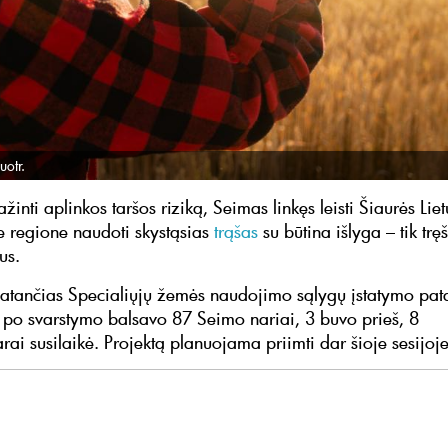
uotr.
žinti aplinkos taršos riziką, Seimas linkęs leisti Šiaurės Lie
e regione naudoti skystąsias
trąšas
su būtina išlyga – tik trę
us.
atančias Specialiųjų žemės naudojimo sąlygų įstatymo pat
į po svarstymo balsavo 87 Seimo nariai, 3 buvo prieš, 8
ai susilaikė. Projektą planuojama priimti dar šioje sesijoje