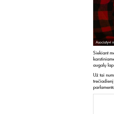
Asociatyvi n
Siekiant ma
karstiniam
augalų lap
Už tai num
trečiadien
parlamentar