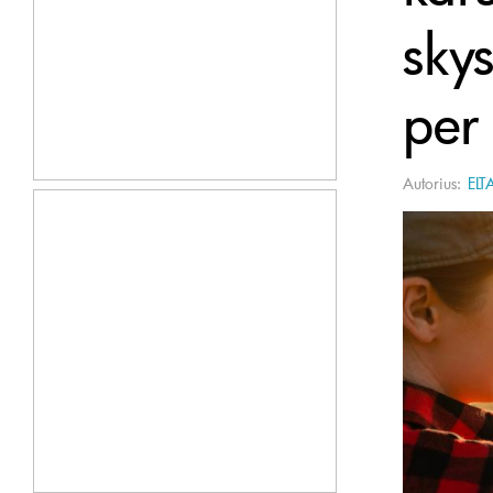
skys
per
Autorius:
ELT