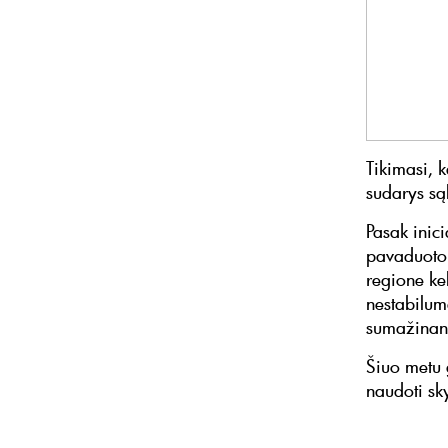
Tikimasi, 
sudarys są
Pasak inic
pavaduotoj
regione kel
nestabilumą
sumažinant
Šiuo metu 
naudoti sky