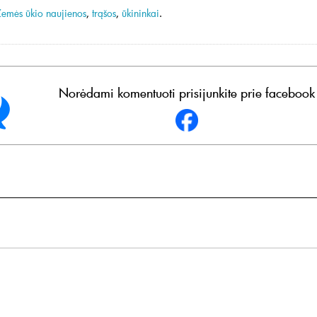
Žemės ūkio naujienos
,
trąšos
,
ūkininkai
.
Norėdami komentuoti prisijunkite prie facebook