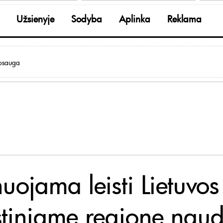
Užsienyje
Sodyba
Aplinka
Reklama
osauga
uojama leisti Lietuvos
stiniame regione naud