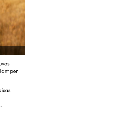
tuvos
šiant per
aisas
.