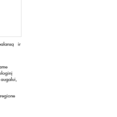
 balansą ir
iame
ologinį
i augalui,
 regione