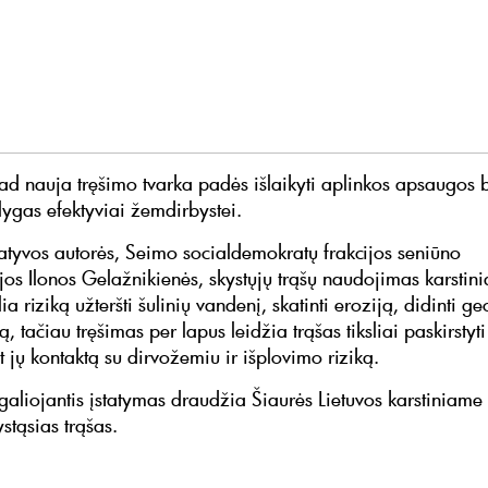
kad nauja tręšimo tvarka padės išlaikyti aplinkos apsaugos
lygas efektyviai žemdirbystei.
iatyvos autorės, Seimo socialdemokratų frakcijos seniūno
os Ilonos Gelažnikienės, skystųjų trąšų naudojimas karstin
ia riziką užteršti šulinių vandenį, skatinti eroziją, didinti ge
, tačiau tręšimas per lapus leidžia trąšas tiksliai paskirstyt
 jų kontaktą su dirvožemiu ir išplovimo riziką.
galiojantis įstatymas draudžia Šiaurės Lietuvos karstiniame
stąsias trąšas.