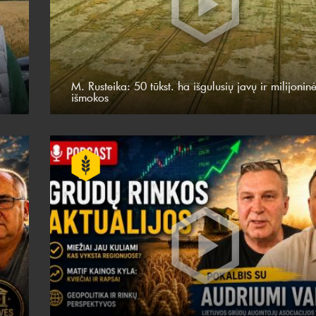
M. Rusteika: 50 tūkst. ha išgulusių javų ir milijonin
išmokos