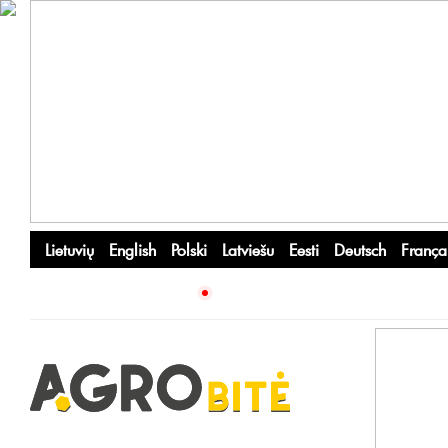
Lietuvių
English
Polski
Latviešu
Eesti
Deutsch
França