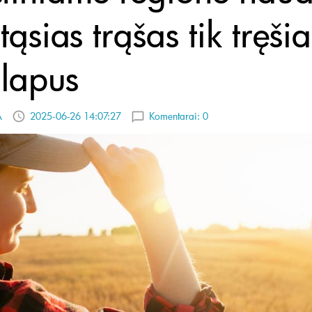
tąsias trąšas tik tręšia
 lapus
A
2025-06-26 14:07:27
Komentarai:
0