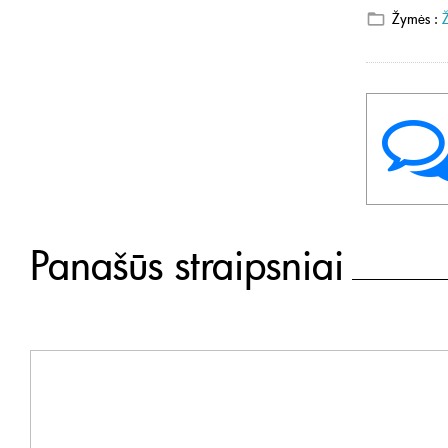
Žymės :
Panašūs straipsniai