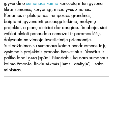
įgyvendino
sumanaus kaimo
konceptą ir ten gyvena
tikrai sumanūs, kūrybingi, iniciatyvūs žmonės.
Kuriamos ir plėtojamos trumposios grandinės,
baigiami įgyvendinti paslaugų teikimo, mokymų
projektai, o planų ateičiai dar daugiau. Be abejo, šiai
veiklai plėtoti panaudota nemažai ir paramos lėšų,
dalyvauta ne vienoje investicinėje priemonėje.
Susipažinimas su sumanaus kaimo bendruomene ir jų
vystomais projektais pranoko išankstinius lūkesčius ir
paliko labai gerą įspūdį. Nuostabu, ką daro sumanaus
kaimo žmonės, linkiu sėkmės jiems ateityje“, - sako
ministras.