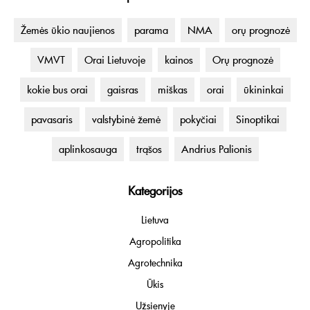
Žemės ūkio naujienos
parama
NMA
orų prognozė
VMVT
Orai Lietuvoje
kainos
Orų prognozė
kokie bus orai
gaisras
miškas
orai
ūkininkai
pavasaris
valstybinė žemė
pokyčiai
Sinoptikai
aplinkosauga
trąšos
Andrius Palionis
Kategorijos
Lietuva
Agropolitika
Agrotechnika
Ūkis
Užsienyje