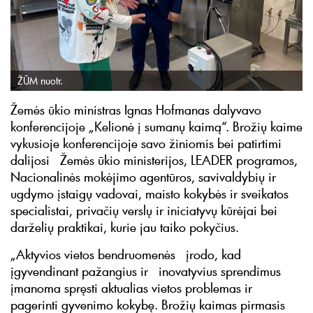
ŽŪM nuotr.
Žemės ūkio ministras Ignas Hofmanas dalyvavo
konferencijoje „Kelionė į sumanų kaimą“. Brožių kaime
vykusioje konferencijoje savo žiniomis bei patirtimi
dalijosi Žemės ūkio ministerijos, LEADER programos,
Nacionalinės mokėjimo agentūros, savivaldybių ir
ugdymo įstaigų vadovai, maisto kokybės ir sveikatos
specialistai, privačių verslų ir iniciatyvų kūrėjai bei
darželių praktikai, kurie jau taiko pokyčius.
„Aktyvios vietos bendruomenės įrodo, kad
įgyvendinant pažangius ir inovatyvius sprendimus
įmanoma spręsti aktualias vietos problemas ir
pagerinti gyvenimo kokybę. Brožių kaimas pirmasis