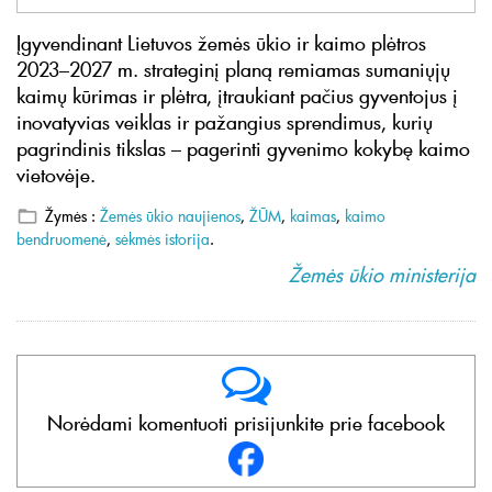
Įgyvendinant Lietuvos žemės ūkio ir kaimo plėtros
2023–2027 m. strateginį planą remiamas sumaniųjų
kaimų kūrimas ir plėtra, įtraukiant pačius gyventojus į
inovatyvias veiklas ir pažangius sprendimus, kurių
pagrindinis tikslas – pagerinti gyvenimo kokybę kaimo
vietovėje.
Žymės :
Žemės ūkio naujienos
,
ŽŪM
,
kaimas
,
kaimo
bendruomenė
,
sėkmės istorija
.
Žemės ūkio ministerija
Norėdami komentuoti prisijunkite prie facebook