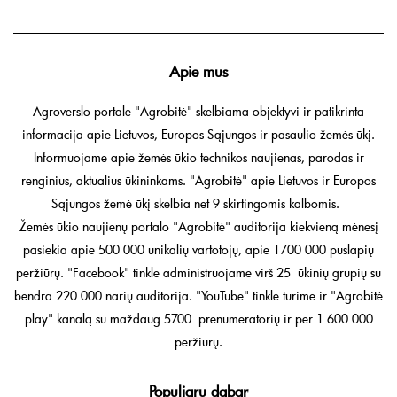
Apie mus
Agroverslo portale "Agrobitė" skelbiama objektyvi ir patikrinta
informacija apie Lietuvos, Europos Sąjungos ir pasaulio žemės ūkį.
Informuojame apie žemės ūkio technikos naujienas, parodas ir
renginius, aktualius ūkininkams. "Agrobitė" apie Lietuvos ir Europos
Sąjungos žemė ūkį skelbia net 9 skirtingomis kalbomis.
Žemės ūkio naujienų portalo "Agrobitė" auditorija kiekvieną mėnesį
pasiekia apie 500 000 unikalių vartotojų, apie 1700 000 puslapių
peržiūrų. "Facebook" tinkle administruojame virš 25 ūkinių grupių su
bendra 220 000 narių auditorija. "YouTube" tinkle turime ir "Agrobitė
play" kanalą su maždaug 5700 prenumeratorių ir per 1 600 000
peržiūrų.
Populiaru dabar