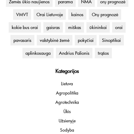
Žemės ūkio naujienos
parama
NMA
orų prognozė
VMVT
Orai Lietuvoje
kainos
Orų prognozė
kokie bus orai
gaisras
miškas
ūkininkai
orai
pavasaris
valstybinė žemė
pokyčiai
Sinoptikai
aplinkosauga
Andrius Palionis
trąšos
Kategorijos
Lietuva
Agropolitika
Agrotechnika
Ūkis
Užsienyje
Sodyba