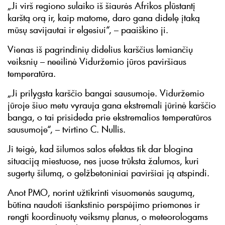
„Ji virš regiono sulaiko iš šiaurės Afrikos plūstantį
karštą orą ir, kaip matome, daro gana didelę įtaką
mūsų savijautai ir elgesiui“, – paaiškino ji.
Vienas iš pagrindinių didelius karščius lemiančių
veiksnių – neeilinė Viduržemio jūros paviršiaus
temperatūra.
„Ji prilygsta karščio bangai sausumoje. Viduržemio
jūroje šiuo metu vyrauja gana ekstremali jūrinė karščio
banga, o tai prisideda prie ekstremalios temperatūros
sausumoje“, – tvirtino C. Nullis.
Ji teigė, kad šilumos salos efektas tik dar blogina
situaciją miestuose, nes juose trūksta žalumos, kuri
sugertų šilumą, o gelžbetoniniai paviršiai ją atspindi.
Anot PMO, norint užtikrinti visuomenės saugumą,
būtina naudoti išankstinio perspėjimo priemones ir
rengti koordinuotų veiksmų planus, o meteorologams