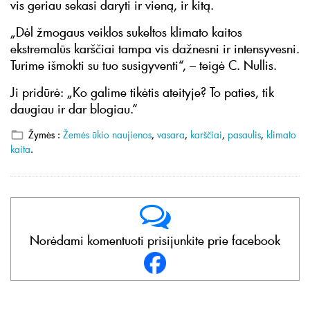
vis geriau sekasi daryti ir vieną, ir kitą.
„Dėl žmogaus veiklos sukeltos klimato kaitos
ekstremalūs karščiai tampa vis dažnesni ir intensyvesni.
Turime išmokti su tuo susigyventi“, – teigė C. Nullis.
Ji pridūrė: „Ko galime tikėtis ateityje? To paties, tik
daugiau ir dar blogiau.“
Žymės :
Žemės ūkio naujienos
,
vasara
,
karščiai
,
pasaulis
,
klimato
kaita
.
Norėdami komentuoti prisijunkite prie facebook