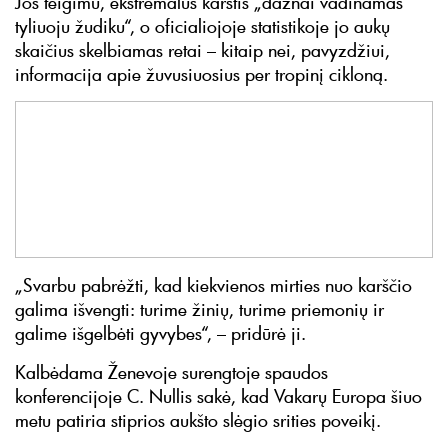
Jos teigimu, ekstremalus karštis „dažnai vadinamas
tyliuoju žudiku“, o oficialiojoje statistikoje jo aukų
skaičius skelbiamas retai – kitaip nei, pavyzdžiui,
informacija apie žuvusiuosius per tropinį cikloną.
„Svarbu pabrėžti, kad kiekvienos mirties nuo karščio
galima išvengti: turime žinių, turime priemonių ir
galime išgelbėti gyvybes“, – pridūrė ji.
Kalbėdama Ženevoje surengtoje spaudos
konferencijoje C. Nullis sakė, kad Vakarų Europa šiuo
metu patiria stiprios aukšto slėgio srities poveikį.