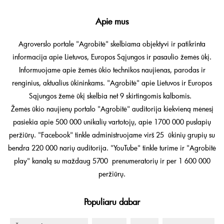
Apie mus
Agroverslo portale "Agrobitė" skelbiama objektyvi ir patikrinta
informacija apie Lietuvos, Europos Sąjungos ir pasaulio žemės ūkį.
Informuojame apie žemės ūkio technikos naujienas, parodas ir
renginius, aktualius ūkininkams. "Agrobitė" apie Lietuvos ir Europos
Sąjungos žemė ūkį skelbia net 9 skirtingomis kalbomis.
Žemės ūkio naujienų portalo "Agrobitė" auditorija kiekvieną mėnesį
pasiekia apie 500 000 unikalių vartotojų, apie 1700 000 puslapių
peržiūrų. "Facebook" tinkle administruojame virš 25 ūkinių grupių su
bendra 220 000 narių auditorija. "YouTube" tinkle turime ir "Agrobitė
play" kanalą su maždaug 5700 prenumeratorių ir per 1 600 000
peržiūrų.
Populiaru dabar