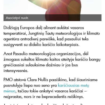
Asociatyvi nuotr.
Didžiąją Europos dalį alinant aukštai vasaros
temperatūrai, Jungtinių Tautų meteorologijos ir klimato
agentūra antradienį pareiškė, kad pasauliui teks
susigyventi su didelio karščio laikotarpiais.
Anot Pasaulio meteorologijos organizacijos, dėl
žmogaus sukeltos klimato kaitos ateityje karščio bangų
greičiausiai sulauksime dažniau ir jos bus
intensyvesnės.
PMO atstovė Clare Nullis paaiškino, kad šiauriniame
pusrutulyje liepa nuo seno yra
karščiausias metų
mėnuo
, tačiau tokie ankstyvi vasaros karščiai –
neįprastas, nors ir ne beprecedentis reiškinys.