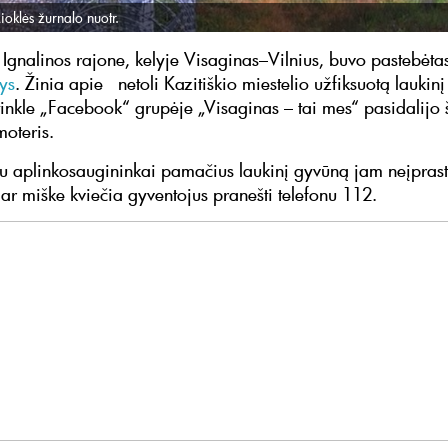
oklės žurnalo nuotr.
 Ignalinos rajone, kelyje Visaginas–Vilnius, buvo pastebėta
ys
. Žinia apie netoli Kazitiškio miestelio užfiksuotą laukin
 tinkle „Facebook“ grupėje „Visaginas – tai mes“ pasidalijo 
moteris.
u aplinkosaugininkai pamačius laukinį gyvūną jam neįpras
e ar miške kviečia gyventojus pranešti telefonu 112.