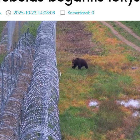
A
2025-10-22 14:08:08
Komentarai:
0