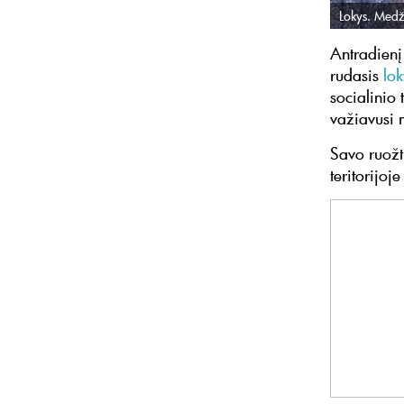
Lokys. Medži
Antradienį
rudasis
lok
socialinio
važiavusi 
Savo ruožt
teritorijoj