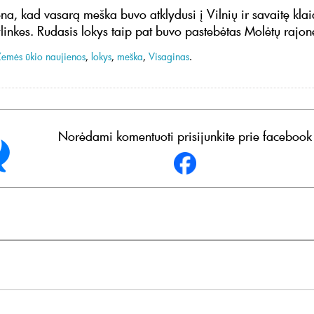
na, kad vasarą meška buvo atklydusi į Vilnių ir savaitę kla
linkes. Rudasis lokys taip pat buvo pastebėtas Molėtų rajon
Žemės ūkio naujienos
,
lokys
,
meška
,
Visaginas
.
Norėdami komentuoti prisijunkite prie facebook