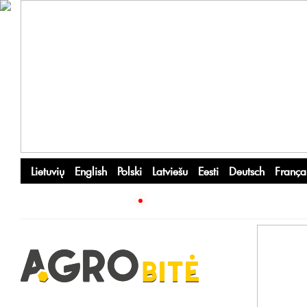
Lietuvių
English
Polski
Latviešu
Eesti
Deutsch
França