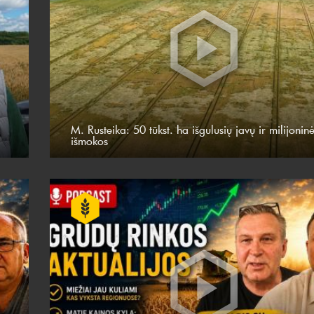
M. Rusteika: 50 tūkst. ha išgulusių javų ir milijonin
išmokos