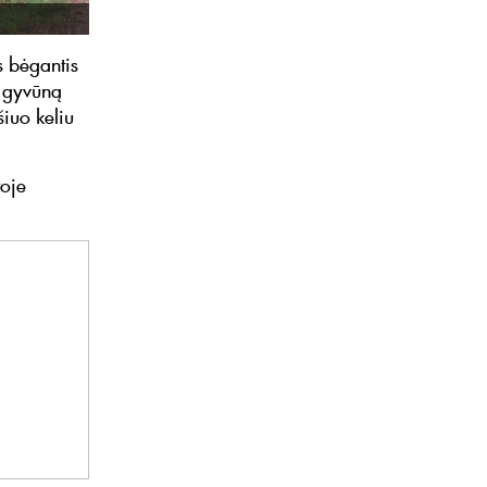
s bėgantis
į gyvūną
šiuo keliu
toje