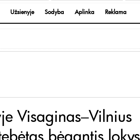
Užsienyje
Sodyba
Aplinka
Reklama
yje Visaginas–Vilnius
tebėtas bėgantis lokys