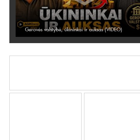
Gerovės valstybė, ūkininkai ir auksas (VIDEO)