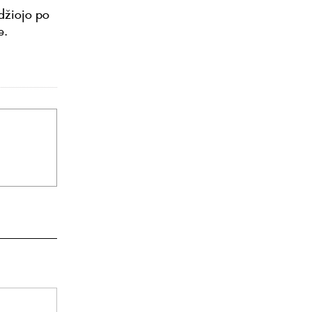
idžiojo po
e.