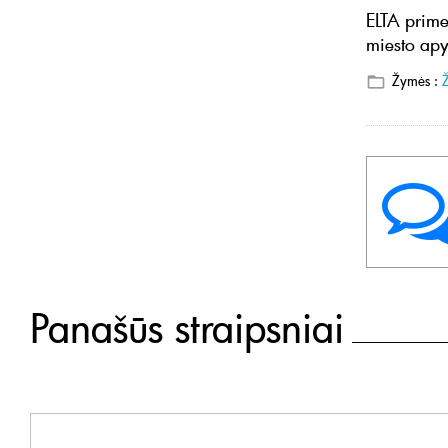
ELTA prime
miesto apy
Žymės :
Panašūs straipsniai