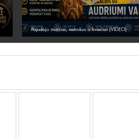
Pajudėjo miežiai, netrukus ir kviečiai (VIDEO)