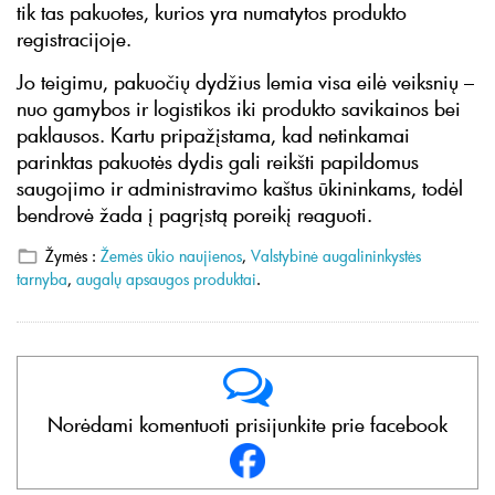
tik tas pakuotes, kurios yra numatytos produkto
registracijoje.
Jo teigimu, pakuočių dydžius lemia visa eilė veiksnių –
nuo gamybos ir logistikos iki produkto savikainos bei
paklausos. Kartu pripažįstama, kad netinkamai
parinktas pakuotės dydis gali reikšti papildomus
saugojimo ir administravimo kaštus ūkininkams, todėl
bendrovė žada į pagrįstą poreikį reaguoti.
Žymės :
Žemės ūkio naujienos
,
Valstybinė augalininkystės
tarnyba
,
augalų apsaugos produktai
.
Norėdami komentuoti prisijunkite prie facebook