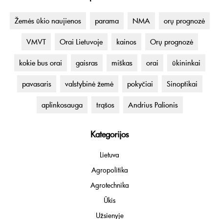
Žemės ūkio naujienos
parama
NMA
orų prognozė
VMVT
Orai Lietuvoje
kainos
Orų prognozė
kokie bus orai
gaisras
miškas
orai
ūkininkai
pavasaris
valstybinė žemė
pokyčiai
Sinoptikai
aplinkosauga
trąšos
Andrius Palionis
Kategorijos
Lietuva
Agropolitika
Agrotechnika
Ūkis
Užsienyje