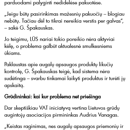
parduodami palyginti nedidelėse pakuotėse.
„Jeigu būtų pasirinkimas mažesnių pakuočių – blogiau
nebūtų. Tačiau dėl to tikrai nereikia verstis per galvas“,
– sakė G. Špakauskas.
Jo teigimu, LŪS nariai tokio poreikio nėra aktyviai
kėlę, o problema galbūt aktualesnė smulkesniems
ūkiams.
Paklaustas apie augalų apsaugos produktų likučių
kontrolę, G. Špakauskas teigė, kad sistema nėra
sudėtinga – svarbu tinkamai laikyti produktus ir turėti jų
apskaitą.
Grūdininkai: kai kur problema net priešinga
Dar skeptiškiau VAT iniciatyvą vertina Lietuvos grūdų
augintojų asociacijos pirmininkas Audrius Vanagas.
„Keistas raginimas, nes augalų apsaugos priemonių ir