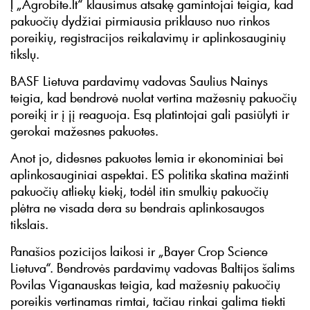
Į „Agrobite.lt“ klausimus atsakę gamintojai teigia, kad
pakuočių dydžiai pirmiausia priklauso nuo rinkos
poreikių, registracijos reikalavimų ir aplinkosauginių
tikslų.
BASF Lietuva pardavimų vadovas Saulius Nainys
teigia, kad bendrovė nuolat vertina mažesnių pakuočių
poreikį ir į jį reaguoja. Esą platintojai gali pasiūlyti ir
gerokai mažesnes pakuotes.
Anot jo, didesnes pakuotes lemia ir ekonominiai bei
aplinkosauginiai aspektai. ES politika skatina mažinti
pakuočių atliekų kiekį, todėl itin smulkių pakuočių
plėtra ne visada dera su bendrais aplinkosaugos
tikslais.
Panašios pozicijos laikosi ir „Bayer Crop Science
Lietuva“. Bendrovės pardavimų vadovas Baltijos šalims
Povilas Viganauskas teigia, kad mažesnių pakuočių
poreikis vertinamas rimtai, tačiau rinkai galima tiekti