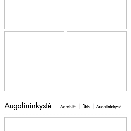
Augalininkystė
Agrobitė
Ūkis
Augalininkystė