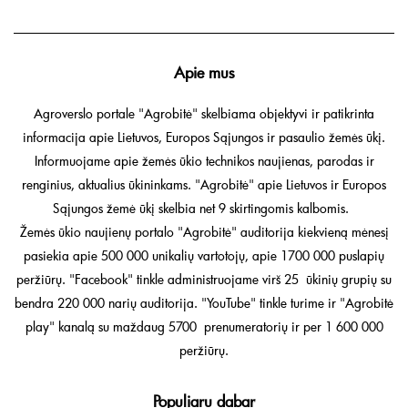
Apie mus
Agroverslo portale "Agrobitė" skelbiama objektyvi ir patikrinta
informacija apie Lietuvos, Europos Sąjungos ir pasaulio žemės ūkį.
Informuojame apie žemės ūkio technikos naujienas, parodas ir
renginius, aktualius ūkininkams. "Agrobitė" apie Lietuvos ir Europos
Sąjungos žemė ūkį skelbia net 9 skirtingomis kalbomis.
Žemės ūkio naujienų portalo "Agrobitė" auditorija kiekvieną mėnesį
pasiekia apie 500 000 unikalių vartotojų, apie 1700 000 puslapių
peržiūrų. "Facebook" tinkle administruojame virš 25 ūkinių grupių su
bendra 220 000 narių auditorija. "YouTube" tinkle turime ir "Agrobitė
play" kanalą su maždaug 5700 prenumeratorių ir per 1 600 000
peržiūrų.
Populiaru dabar