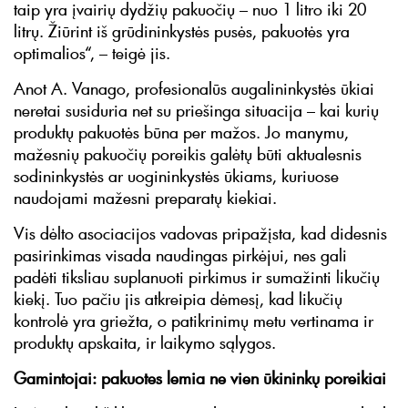
taip yra įvairių dydžių pakuočių – nuo 1 litro iki 20
litrų. Žiūrint iš grūdininkystės pusės, pakuotės yra
optimalios“, – teigė jis.
Anot A. Vanago, profesionalūs augalininkystės ūkiai
neretai susiduria net su priešinga situacija – kai kurių
produktų pakuotės būna per mažos. Jo manymu,
mažesnių pakuočių poreikis galėtų būti aktualesnis
sodininkystės ar uogininkystės ūkiams, kuriuose
naudojami mažesni preparatų kiekiai.
Vis dėlto asociacijos vadovas pripažįsta, kad didesnis
pasirinkimas visada naudingas pirkėjui, nes gali
padėti tiksliau suplanuoti pirkimus ir sumažinti likučių
kiekį. Tuo pačiu jis atkreipia dėmesį, kad likučių
kontrolė yra griežta, o patikrinimų metu vertinama ir
produktų apskaita, ir laikymo sąlygos.
Gamintojai: pakuotes lemia ne vien ūkininkų poreikiai