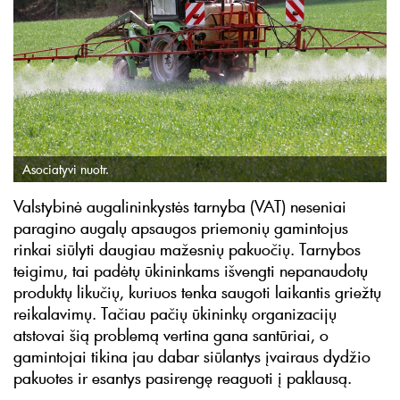
Asociatyvi nuotr.
Valstybinė augalininkystės tarnyba (VAT) neseniai
paragino augalų apsaugos priemonių gamintojus
rinkai siūlyti daugiau mažesnių pakuočių. Tarnybos
teigimu, tai padėtų ūkininkams išvengti nepanaudotų
produktų likučių, kuriuos tenka saugoti laikantis griežtų
reikalavimų. Tačiau pačių ūkininkų organizacijų
atstovai šią problemą vertina gana santūriai, o
gamintojai tikina jau dabar siūlantys įvairaus dydžio
pakuotes ir esantys pasirengę reaguoti į paklausą.