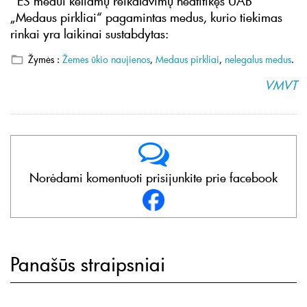
ES medui keliamų reikalavimų neatitikęs UAB
„Medaus pirkliai“ pagamintas medus, kurio tiekimas
rinkai yra laikinai sustabdytas:
Žymės :
Žemės ūkio naujienos
,
Medaus pirkliai
,
nelegalus medus
.
VMVT
Norėdami komentuoti prisijunkite prie facebook
Panašūs straipsniai