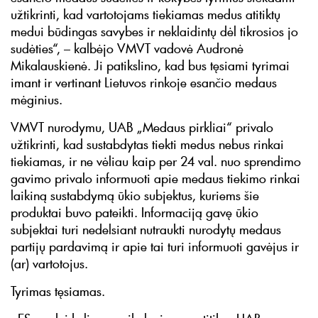
užtikrinti, kad vartotojams tiekiamas medus atitiktų
medui būdingas savybes ir neklaidintų dėl tikrosios jo
sudėties“, – kalbėjo VMVT vadovė Audronė
Mikalauskienė. Ji patikslino, kad bus tęsiami tyrimai
imant ir vertinant Lietuvos rinkoje esančio medaus
mėginius.
VMVT nurodymu, UAB „Medaus pirkliai“ privalo
užtikrinti, kad sustabdytas tiekti medus nebus rinkai
tiekiamas, ir ne vėliau kaip per 24 val. nuo sprendimo
gavimo privalo informuoti apie medaus tiekimo rinkai
laikiną sustabdymą ūkio subjektus, kuriems šie
produktai buvo pateikti. Informaciją gavę ūkio
subjektai turi nedelsiant nutraukti nurodytų medaus
partijų pardavimą ir apie tai turi informuoti gavėjus ir
(ar) vartotojus.
Tyrimas tęsiamas.