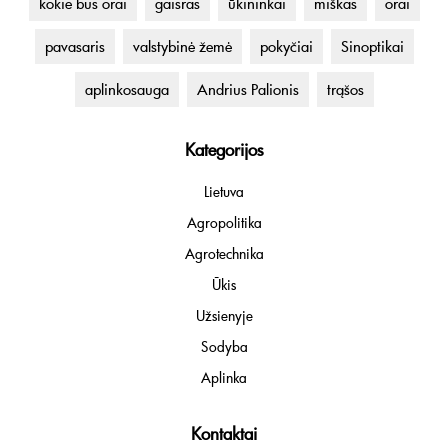
kokie bus orai
gaisras
ūkininkai
miškas
orai
pavasaris
valstybinė žemė
pokyčiai
Sinoptikai
aplinkosauga
Andrius Palionis
trąšos
Kategorijos
Lietuva
Agropolitika
Agrotechnika
Ūkis
Užsienyje
Sodyba
Aplinka
Kontaktai