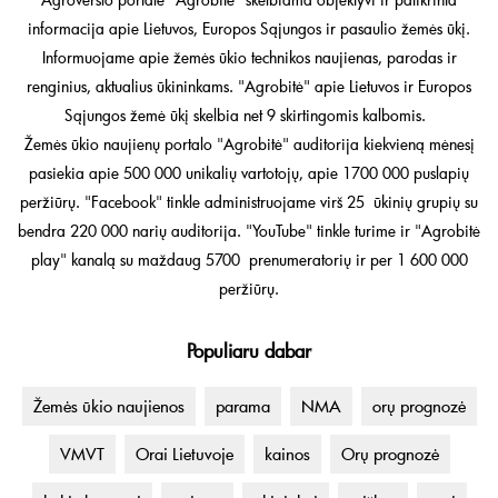
informacija apie Lietuvos, Europos Sąjungos ir pasaulio žemės ūkį.
Informuojame apie žemės ūkio technikos naujienas, parodas ir
renginius, aktualius ūkininkams. "Agrobitė" apie Lietuvos ir Europos
Sąjungos žemė ūkį skelbia net 9 skirtingomis kalbomis.
Žemės ūkio naujienų portalo "Agrobitė" auditorija kiekvieną mėnesį
pasiekia apie 500 000 unikalių vartotojų, apie 1700 000 puslapių
peržiūrų. "Facebook" tinkle administruojame virš 25 ūkinių grupių su
bendra 220 000 narių auditorija. "YouTube" tinkle turime ir "Agrobitė
play" kanalą su maždaug 5700 prenumeratorių ir per 1 600 000
peržiūrų.
Populiaru dabar
Žemės ūkio naujienos
parama
NMA
orų prognozė
VMVT
Orai Lietuvoje
kainos
Orų prognozė