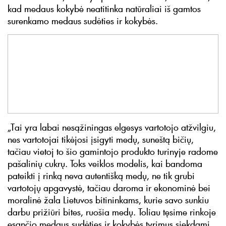
kad medaus kokybė neatitinka natūraliai iš gamtos
surenkamo medaus sudėties ir kokybės.
„Tai yra labai nesąžiningas elgesys vartotojo atžvilgiu,
nes vartotojai tikėjosi įsigyti medų, suneštą bičių,
tačiau vietoj to šio gamintojo produkto turinyje radome
pašalinių cukrų. Toks veiklos modelis, kai bandoma
pateikti į rinką neva autentišką medų, ne tik grubi
vartotojų apgavystė, tačiau daroma ir ekonominė bei
moralinė žala Lietuvos bitininkams, kurie savo sunkiu
darbu prižiūri bites, ruošia medų. Toliau tęsime rinkoje
esančio medaus sudėties ir kokybės tyrimus siekdami