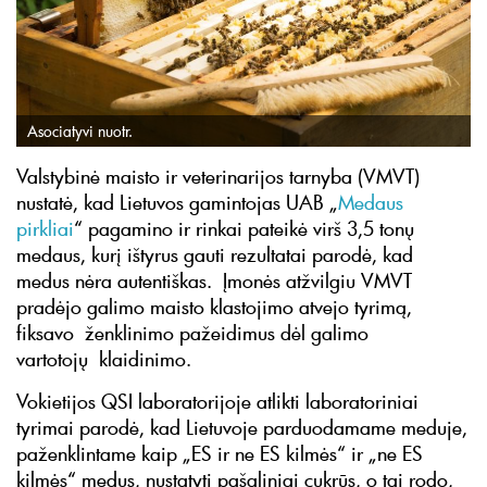
Asociatyvi nuotr.
Valstybinė maisto ir veterinarijos tarnyba (VMVT)
nustatė, kad Lietuvos gamintojas UAB „
Medaus
pirkliai
“ pagamino ir rinkai pateikė virš 3,5 tonų
medaus, kurį ištyrus gauti rezultatai parodė, kad
medus nėra autentiškas. Įmonės atžvilgiu VMVT
pradėjo galimo maisto klastojimo atvejo tyrimą,
fiksavo ženklinimo pažeidimus dėl galimo
vartotojų klaidinimo.
Vokietijos QSI laboratorijoje atlikti laboratoriniai
tyrimai parodė, kad Lietuvoje parduodamame meduje,
paženklintame kaip „ES ir ne ES kilmės“ ir „ne ES
kilmės“ medus, nustatyti pašaliniai cukrūs, o tai rodo,