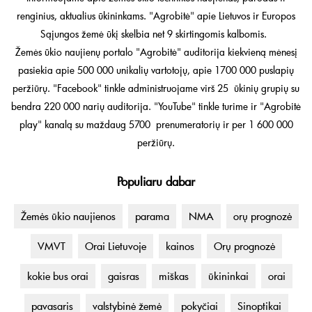
renginius, aktualius ūkininkams. "Agrobitė" apie Lietuvos ir Europos
Sąjungos žemė ūkį skelbia net 9 skirtingomis kalbomis.
Žemės ūkio naujienų portalo "Agrobitė" auditorija kiekvieną mėnesį
pasiekia apie 500 000 unikalių vartotojų, apie 1700 000 puslapių
peržiūrų. "Facebook" tinkle administruojame virš 25 ūkinių grupių su
bendra 220 000 narių auditorija. "YouTube" tinkle turime ir "Agrobitė
play" kanalą su maždaug 5700 prenumeratorių ir per 1 600 000
peržiūrų.
Populiaru dabar
Žemės ūkio naujienos
parama
NMA
orų prognozė
VMVT
Orai Lietuvoje
kainos
Orų prognozė
kokie bus orai
gaisras
miškas
ūkininkai
orai
pavasaris
valstybinė žemė
pokyčiai
Sinoptikai