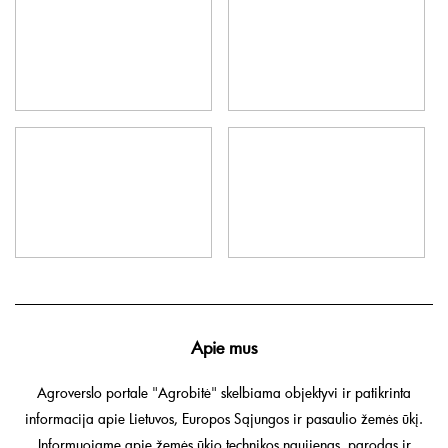
Apie mus
Agroverslo portale "Agrobitė" skelbiama objektyvi ir patikrinta
informacija apie Lietuvos, Europos Sąjungos ir pasaulio žemės ūkį.
Informuojame apie žemės ūkio technikos naujienas, parodas ir