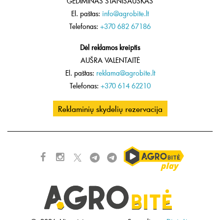
GEDIMINAS STANIŠAUSKAS
El. paštas:
info@agrobite.lt
Telefonas:
+370 682 67186
Dėl reklamos kreiptis
AUŠRA VALENTAITĖ
El. paštas:
reklama@agrobite.lt
Telefonas:
+370 614 62210
Reklaminių skydelių rezervacija