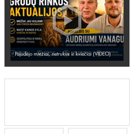
Pajudėjo miežiai, netrukus ir kviečiai (VIDEO)