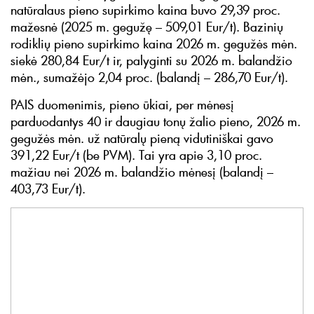
natūralaus pieno supirkimo kaina buvo 29,39 proc.
mažesnė (2025 m. gegužę – 509,01 Eur/t). Bazinių
rodiklių pieno supirkimo kaina 2026 m. gegužės mėn.
siekė 280,84 Eur/t ir, palyginti su 2026 m. balandžio
mėn., sumažėjo 2,04 proc. (balandį – 286,70 Eur/t).
PAIS duomenimis, pieno ūkiai, per mėnesį
parduodantys 40 ir daugiau tonų žalio pieno, 2026 m.
gegužės mėn. už natūralų pieną vidutiniškai gavo
391,22 Eur/t (be PVM). Tai yra apie 3,10 proc.
mažiau nei 2026 m. balandžio mėnesį (balandį –
403,73 Eur/t).