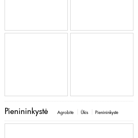
Pienininkystė
Agrobitė
Ūkis
Pienininkystė