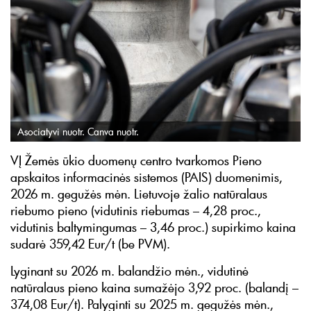
Asociatyvi nuotr. Canva nuotr.
VĮ Žemės ūkio duomenų centro tvarkomos Pieno
apskaitos informacinės sistemos (PAIS) duomenimis,
2026 m. gegužės mėn. Lietuvoje žalio natūralaus
riebumo pieno (vidutinis riebumas – 4,28 proc.,
vidutinis baltymingumas – 3,46 proc.) supirkimo kaina
sudarė 359,42 Eur/t (be PVM).
Lyginant su 2026 m. balandžio mėn., vidutinė
natūralaus pieno kaina sumažėjo 3,92 proc. (balandį –
374,08 Eur/t). Palyginti su 2025 m. gegužės mėn.,