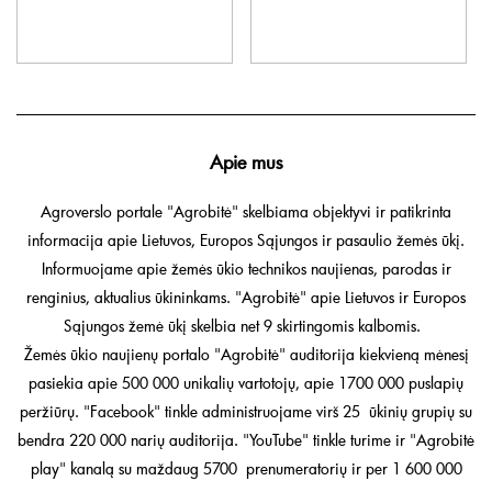
Apie mus
Agroverslo portale "Agrobitė" skelbiama objektyvi ir patikrinta
informacija apie Lietuvos, Europos Sąjungos ir pasaulio žemės ūkį.
Informuojame apie žemės ūkio technikos naujienas, parodas ir
renginius, aktualius ūkininkams. "Agrobitė" apie Lietuvos ir Europos
Sąjungos žemė ūkį skelbia net 9 skirtingomis kalbomis.
Žemės ūkio naujienų portalo "Agrobitė" auditorija kiekvieną mėnesį
pasiekia apie 500 000 unikalių vartotojų, apie 1700 000 puslapių
peržiūrų. "Facebook" tinkle administruojame virš 25 ūkinių grupių su
bendra 220 000 narių auditorija. "YouTube" tinkle turime ir "Agrobitė
play" kanalą su maždaug 5700 prenumeratorių ir per 1 600 000