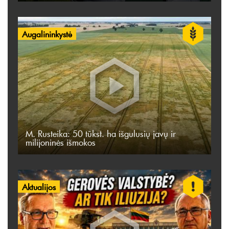
Augalininkystė
M. Rusteika: 50 tūkst. ha išgulusių javų ir
milijoninės išmokos
Aktualijos