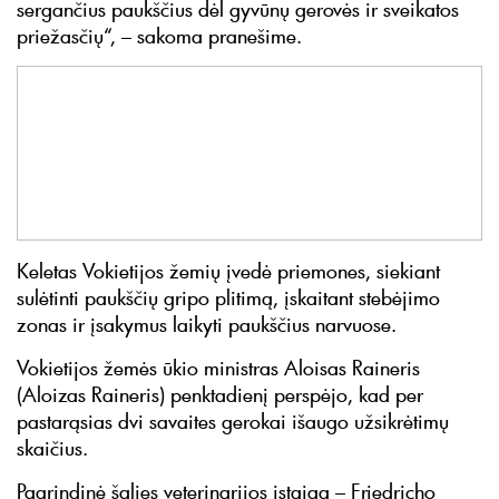
sergančius paukščius dėl gyvūnų gerovės ir sveikatos
priežasčių“, – sakoma pranešime.
Keletas Vokietijos žemių įvedė priemones, siekiant
sulėtinti paukščių gripo plitimą, įskaitant stebėjimo
zonas ir įsakymus laikyti paukščius narvuose.
Vokietijos žemės ūkio ministras Aloisas Raineris
(Aloizas Raineris) penktadienį perspėjo, kad per
pastarąsias dvi savaites gerokai išaugo užsikrėtimų
skaičius.
Pagrindinė šalies veterinarijos įstaiga – Friedricho