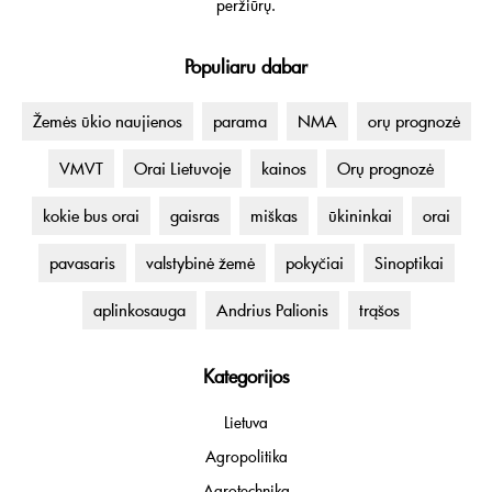
peržiūrų.
Populiaru dabar
Žemės ūkio naujienos
parama
NMA
orų prognozė
VMVT
Orai Lietuvoje
kainos
Orų prognozė
kokie bus orai
gaisras
miškas
ūkininkai
orai
pavasaris
valstybinė žemė
pokyčiai
Sinoptikai
aplinkosauga
Andrius Palionis
trąšos
Kategorijos
Lietuva
Agropolitika
Agrotechnika