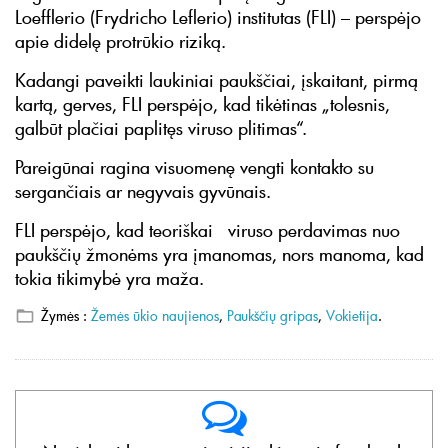
Loefflerio (Frydricho Leflerio) institutas (FLI) – perspėjo
apie didelę protrūkio riziką.
Kadangi paveikti laukiniai paukščiai, įskaitant, pirmą
kartą, gerves, FLI perspėjo, kad tikėtinas „tolesnis,
galbūt plačiai paplitęs viruso plitimas“.
Pareigūnai ragina visuomenę vengti kontakto su
sergančiais ar negyvais gyvūnais.
FLI perspėjo, kad teoriškai viruso perdavimas nuo
paukščių žmonėms yra įmanomas, nors manoma, kad
tokia tikimybė yra maža.
Žymės :
Žemės ūkio naujienos
,
Paukščių gripas
,
Vokietija
.