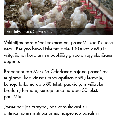
Asociatyvi nuotr. Canva nuotr.
Vokietijos pareigūnai sekmadienį pranešė, kad ūkiuose
netoli Berlyno buvo išskersta apie 130 tūkst. ančių ir
vištų, šaliai kovojant su paukščių gripo atvejų skaičiaus
augimu.
Brandenburgo Merkišo-Oderlando rajono pranešime
teigiama, kad virusas buvo aptiktas ančių fermoje,
kurioje laikoma apie 80 tūkst. paukščių, ir viščiukų
broilerių fermoje, kurioje laikoma apie 50 tūkst.
paukščių.
„Veterinarijos tarnyba, pasikonsultavusi su
atitinkamomis institucijomis, nusprendė pašalinti