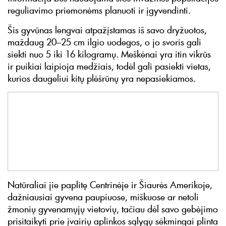
reguliavimo priemonėms planuoti ir įgyvendinti.
Šis gyvūnas lengvai atpažįstamas iš savo dryžuotos,
maždaug 20–25 cm ilgio uodegos, o jo svoris gali
siekti nuo 5 iki 16 kilogramų. Meškėnai yra itin vikrūs
ir puikiai laipioja medžiais, todėl gali pasiekti vietas,
kurios daugeliui kitų plėšrūnų yra nepasiekiamos.
Natūraliai jie paplitę Centrinėje ir Šiaurės Amerikoje,
dažniausiai gyvena paupiuose, miškuose ar netoli
žmonių gyvenamųjų vietovių, tačiau dėl savo gebėjimo
prisitaikyti prie įvairių aplinkos sąlygų sėkmingai plinta