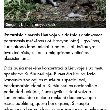
Saugomų teritorijų tarnybos nuotr.
Pastaraisiais metais Lietuvoje vis dažniau aptinkamas
paprastasis meškėnas (lot. Procyon lotor) – gyvūnas,
kuris atrodo labai mielai ir patraukliai, tačiau yra
invazinė rūšis, kelianti rimtą grėsmę vietinėms
ekosistemoms.
Didžiausia meškėnų koncentracija Lietuvoje šiuo metu
aptinkama Kuršių nerijoje. Būtent čia Kauno Tado
Ivanausko zoologijos muziejaus specialistai,
bendradarbiaudami su Kuršių nerijos nacionalinio
parko darbuotojais, šiuos gyvūnus stebi vaizdo
kameromis. Šiuo metodu renkami duomenys apie
rūšies paplitimą, gausą bei elgseną. Sukaupta
informacija bus naudojama šios invazinės populiacijos