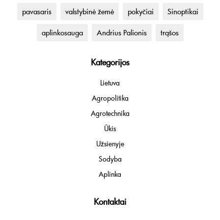
pavasaris
valstybinė žemė
pokyčiai
Sinoptikai
aplinkosauga
Andrius Palionis
trąšos
Kategorijos
Lietuva
Agropolitika
Agrotechnika
Ūkis
Užsienyje
Sodyba
Aplinka
Kontaktai