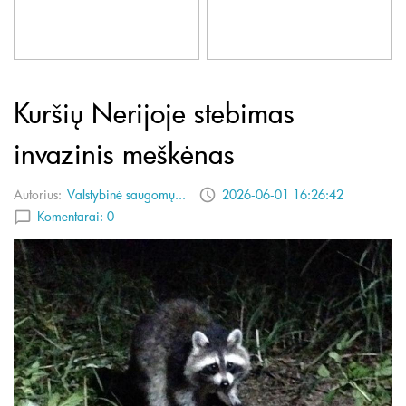
Kuršių Nerijoje stebimas
invazinis meškėnas
Autorius:
Valstybinė saugomų...
2026-06-01 16:26:42
Komentarai:
0