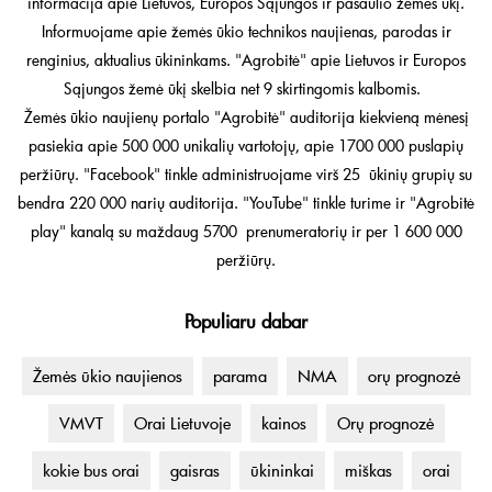
informacija apie Lietuvos, Europos Sąjungos ir pasaulio žemės ūkį.
Informuojame apie žemės ūkio technikos naujienas, parodas ir
renginius, aktualius ūkininkams. "Agrobitė" apie Lietuvos ir Europos
Sąjungos žemė ūkį skelbia net 9 skirtingomis kalbomis.
Žemės ūkio naujienų portalo "Agrobitė" auditorija kiekvieną mėnesį
pasiekia apie 500 000 unikalių vartotojų, apie 1700 000 puslapių
peržiūrų. "Facebook" tinkle administruojame virš 25 ūkinių grupių su
bendra 220 000 narių auditorija. "YouTube" tinkle turime ir "Agrobitė
play" kanalą su maždaug 5700 prenumeratorių ir per 1 600 000
peržiūrų.
Populiaru dabar
Žemės ūkio naujienos
parama
NMA
orų prognozė
VMVT
Orai Lietuvoje
kainos
Orų prognozė
kokie bus orai
gaisras
ūkininkai
miškas
orai