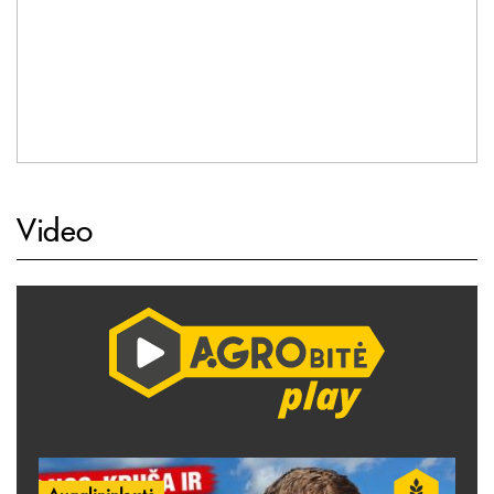
Video
Augalininkystė