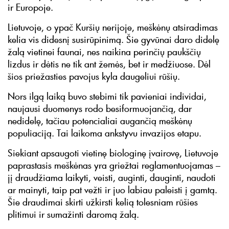
ir Europoje.
Lietuvoje, o ypač Kuršių nerijoje, meškėnų atsiradimas
kelia vis didesnį susirūpinimą. Šie gyvūnai daro didelę
žalą vietinei faunai, nes naikina perinčių paukščių
lizdus ir dėtis ne tik ant žemės, bet ir medžiuose. Dėl
šios priežasties pavojus kyla daugeliui rūšių.
Nors ilgą laiką buvo stebimi tik pavieniai individai,
naujausi duomenys rodo besiformuojančią, dar
nedidelę, tačiau potencialiai augančią meškėnų
populiaciją. Tai laikoma ankstyvu invazijos etapu.
Siekiant apsaugoti vietinę biologinę įvairovę, Lietuvoje
paprastasis meškėnas yra griežtai reglamentuojamas –
jį draudžiama laikyti, veisti, auginti, dauginti, naudoti
ar mainyti, taip pat vežti ir juo labiau paleisti į gamtą.
Šie draudimai skirti užkirsti kelią tolesniam rūšies
plitimui ir sumažinti daromą žalą.