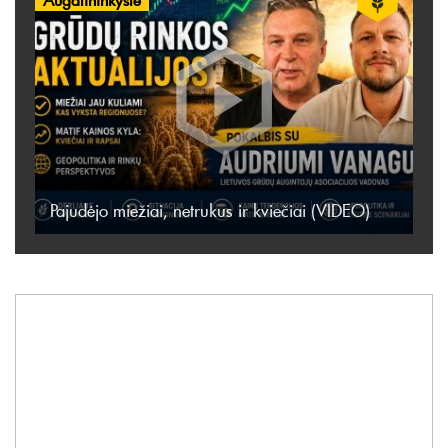
Pajudėjo miežiai, netrukus ir kviečiai (VIDEO)