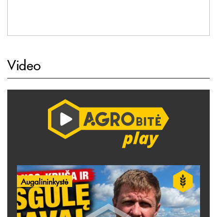
Video
Augalininkystė