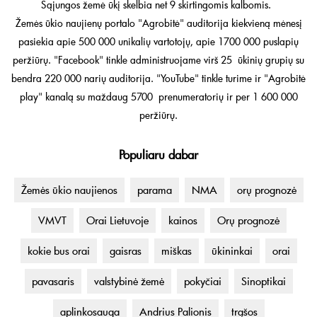
Sąjungos žemė ūkį skelbia net 9 skirtingomis kalbomis.
Žemės ūkio naujienų portalo "Agrobitė" auditorija kiekvieną mėnesį
pasiekia apie 500 000 unikalių vartotojų, apie 1700 000 puslapių
peržiūrų. "Facebook" tinkle administruojame virš 25 ūkinių grupių su
bendra 220 000 narių auditorija. "YouTube" tinkle turime ir "Agrobitė
play" kanalą su maždaug 5700 prenumeratorių ir per 1 600 000
peržiūrų.
Populiaru dabar
Žemės ūkio naujienos
parama
NMA
orų prognozė
VMVT
Orai Lietuvoje
kainos
Orų prognozė
kokie bus orai
gaisras
miškas
ūkininkai
orai
pavasaris
valstybinė žemė
pokyčiai
Sinoptikai
aplinkosauga
Andrius Palionis
trąšos