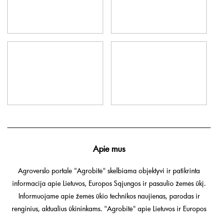
Apie mus
Agroverslo portale "Agrobitė" skelbiama objektyvi ir patikrinta
informacija apie Lietuvos, Europos Sąjungos ir pasaulio žemės ūkį.
Informuojame apie žemės ūkio technikos naujienas, parodas ir
renginius, aktualius ūkininkams. "Agrobitė" apie Lietuvos ir Europos