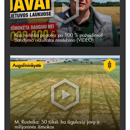
Kas nutinka pupoms po 100 % pažeidimo?
Bandymo rezultatai nustebino (VIDEO)
Augalininkystė
M. Rusteika: 50 tūkst. ha išgulusių javų ir
milijoninės išmokos