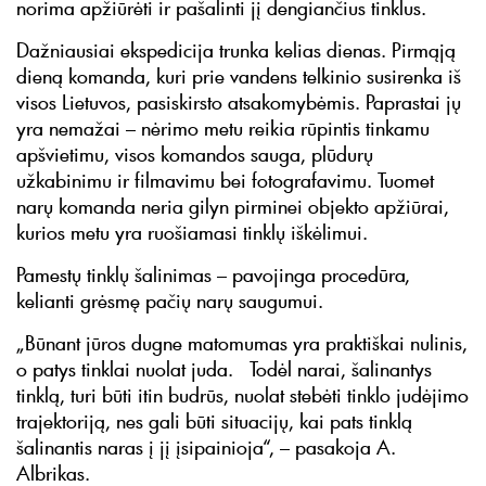
norima apžiūrėti ir pašalinti jį dengiančius tinklus.
Dažniausiai ekspedicija trunka kelias dienas. Pirmąją
dieną komanda, kuri prie vandens telkinio susirenka iš
visos Lietuvos, pasiskirsto atsakomybėmis. Paprastai jų
yra nemažai – nėrimo metu reikia rūpintis tinkamu
apšvietimu, visos komandos sauga, plūdurų
užkabinimu ir filmavimu bei fotografavimu. Tuomet
narų komanda neria gilyn pirminei objekto apžiūrai,
kurios metu yra ruošiamasi tinklų iškėlimui.
Pamestų tinklų šalinimas – pavojinga procedūra,
kelianti grėsmę pačių narų saugumui.
„Būnant jūros dugne matomumas yra praktiškai nulinis,
o patys tinklai nuolat juda. Todėl narai, šalinantys
tinklą, turi būti itin budrūs, nuolat stebėti tinklo judėjimo
trajektoriją, nes gali būti situacijų, kai pats tinklą
šalinantis naras į jį įsipainioja“, – pasakoja A.
Albrikas.