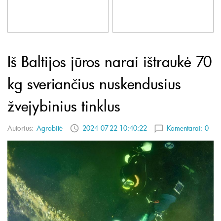
Iš Baltijos jūros narai ištraukė 70
kg sveriančius nuskendusius
žvejybinius tinklus
Autorius:
Agrobitė
2024-07-22 10:40:22
Komentarai:
0