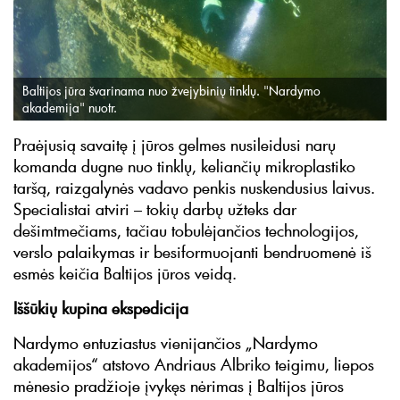
Baltijos jūra švarinama nuo žvejybinių tinklų. "Nardymo
akademija" nuotr.
Praėjusią savaitę į jūros gelmes nusileidusi narų
komanda dugne nuo tinklų, keliančių mikroplastiko
taršą, raizgalynės vadavo penkis nuskendusius laivus.
Specialistai atviri – tokių darbų užteks dar
dešimtmečiams, tačiau tobulėjančios technologijos,
verslo palaikymas ir besiformuojanti bendruomenė iš
esmės keičia Baltijos jūros veidą.
Iššūkių kupina ekspedicija
Nardymo entuziastus vienijančios „Nardymo
akademijos“ atstovo Andriaus Albriko teigimu, liepos
mėnesio pradžioje įvykęs nėrimas į Baltijos jūros