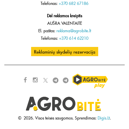
Telefonas:
+370 682 67186
Dėl reklamos kreiptis
AUŠRA VALENTAITĖ
El. paštas:
reklama@agrobite.lt
Telefonas:
+370 614 62210
Reklaminių skydelių rezervacija
©
2026.
Visos teisės saugomos.
Sprendimas:
Digis.Lt
.