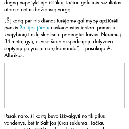
dugną nepašykštėjo iššūkių, tačiau galutinis rezultatas
atpirko net ir didžiausią vargą.
„Šį kartą per tris dienas turėjome galimybę apžiūrėti
penkis
Baltijos jūroje
nuskendusius ir storu pamestų
žvejybinių tinklų sluoksniu padengtus laivus. Nėrėme į
34 metrų gylį, iš viso šioje ekspedicijoje dalyvavo
septynių patyrusių narų komanda“, – pasakoja A.
Albrikas.
Pasak naro, šį kartą buvo išžvalgyti ne tik gilūs
vandenys, bet ir Baltijos jūros sekluma. Tačiau