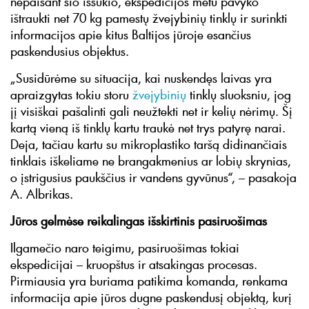
nepaisant šio iššūkio, ekspedicijos metu pavyko
ištraukti net 70 kg pamestų žvejybinių tinklų ir surinkti
informacijos apie kitus Baltijos jūroje esančius
paskendusius objektus.
„Susidūrėme su situacija, kai nuskendęs laivas yra
apraizgytas tokiu storu
žvejybinių
tinklų sluoksniu, jog
jį visiškai pašalinti gali neužtekti net ir kelių nėrimų. Šį
kartą vieną iš tinklų kartu traukė net trys patyrę narai.
Deja, tačiau kartu su mikroplastiko taršą didinančiais
tinklais iškeliame ne brangakmenius ar lobių skrynias,
o įstrigusius paukščius ir vandens gyvūnus“, – pasakoja
A. Albrikas.
Jūros gelmėse reikalingas išskirtinis pasiruošimas
Ilgamečio naro teigimu, pasiruošimas tokiai
ekspedicijai – kruopštus ir atsakingas procesas.
Pirmiausia yra buriama patikima komanda, renkama
informacija apie jūros dugne paskendusį objektą, kurį