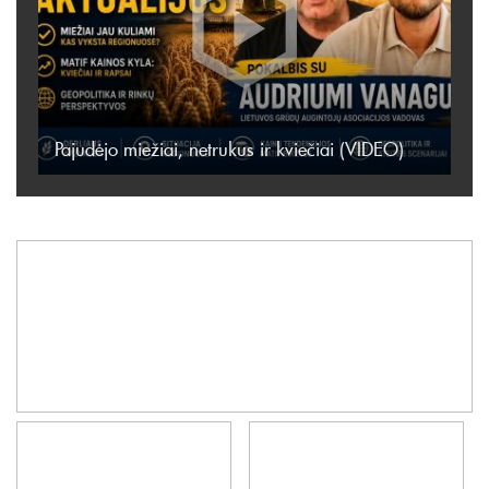
Pajudėjo miežiai, netrukus ir kviečiai (VIDEO)