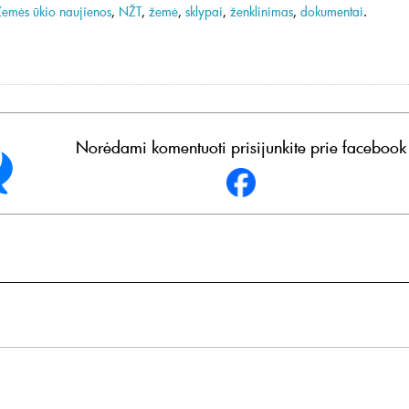
Žemės ūkio naujienos
,
NŽT
,
žemė
,
sklypai
,
ženklinimas
,
dokumentai
.
Norėdami komentuoti prisijunkite prie facebook