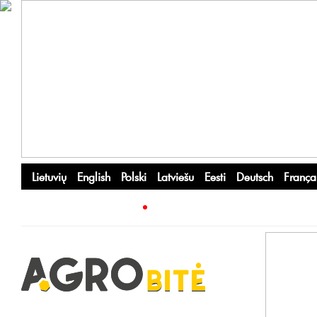
Lietuvių
English
Polski
Latviešu
Eesti
Deutsch
França