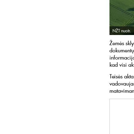
NŽT nuotr.
Žemės skly
dokumentų 
informacij
kad visi ak
Teisės akt
vadovaujan
matavimam