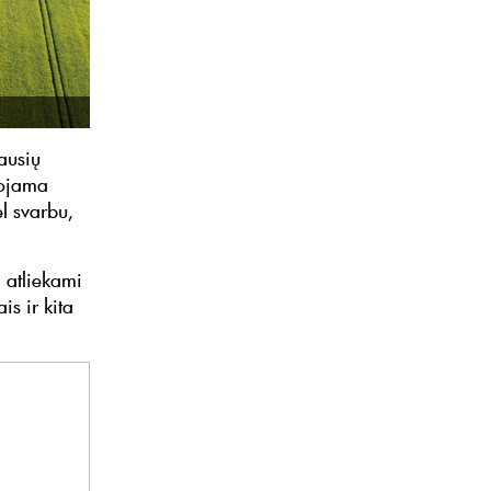
ausių
uojama
l svarbu,
 atliekami
s ir kita