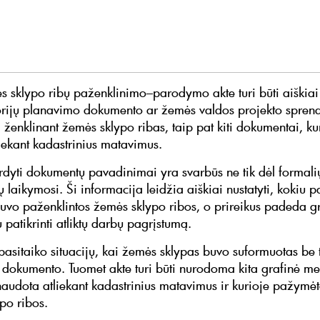
s sklypo ribų paženklinimo–parodymo akte turi būti aiškiai
torijų planavimo dokumento ar žemės valdos projekto spren
 ženklinant žemės sklypo ribas, taip pat kiti dokumentai, ku
liekant kadastrinius matavimus.
vardyti dokumentų pavadinimai yra svarbūs ne tik dėl formali
 laikymosi. Ši informacija leidžia aiškiai nustatyti, kokiu 
buvo paženklintos žemės sklypo ribos, o prireikus padeda gr
patikrinti atliktų darbų pagrįstumą.
pasitaiko situacijų, kai žemės sklypas buvo suformuotas be t
dokumento. Tuomet akte turi būti nurodoma kita grafinė m
naudota atliekant kadastrinius matavimus ir kurioje pažymėt
po ribos.