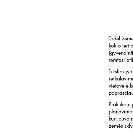
Todėl žemė
kokio teri
įgyvendinti
remtasi at
Tiksliai į
reikalavimų
vietovėje 
paprasčiau 
Praktikoje 
planavimo 
kuri buvo 
žemės skly