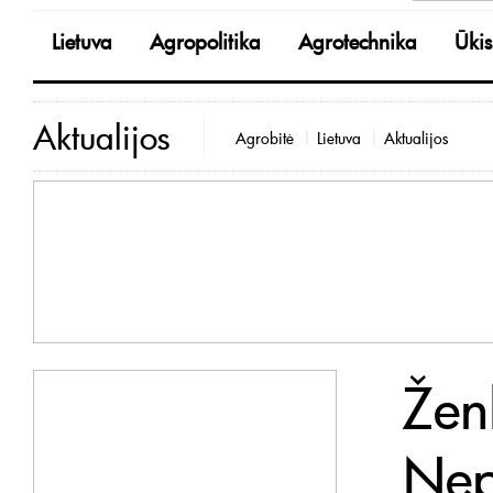
Lietuva
Agropolitika
Agrotechnika
Ūkis
Aktualijos
Agrobitė
Lietuva
Aktualijos
Žen
Nep