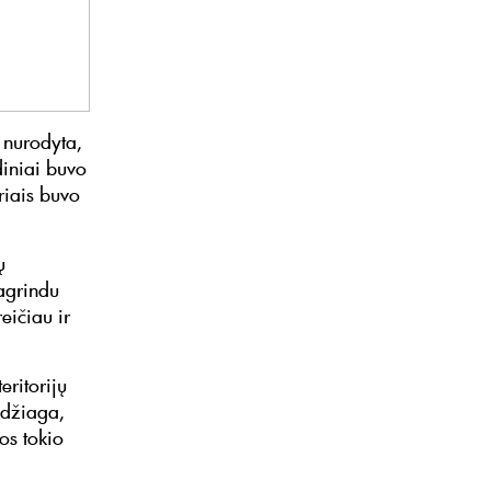
 nurodyta,
diniai buvo
riais buvo
ų
pagrindu
eičiau ir
eritorijų
edžiaga,
os tokio