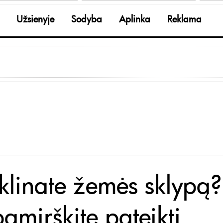
Užsienyje
Sodyba
Aplinka
Reklama
klinate žemės sklypą?
amirškite pateikti