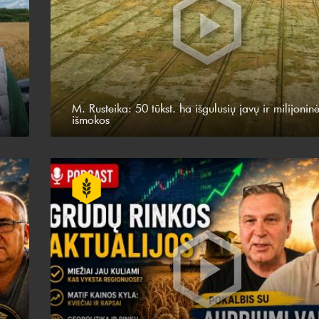
M. Rusteika: 50 tūkst. ha išgulusių javų ir milijonin
išmokos