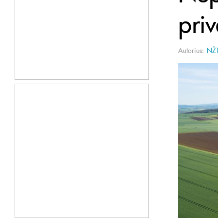
pri
Autorius:
NŽT