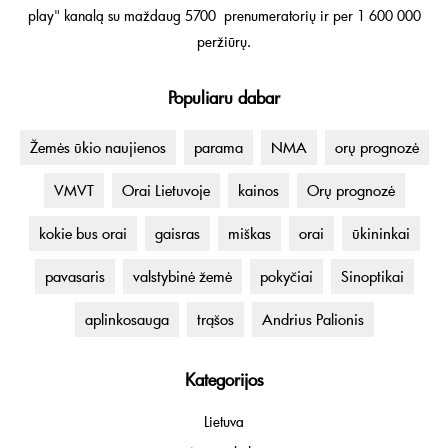
play" kanalą su maždaug 5700 prenumeratorių ir per 1 600 000
peržiūrų.
Populiaru dabar
Žemės ūkio naujienos
parama
NMA
orų prognozė
VMVT
Orai Lietuvoje
kainos
Orų prognozė
kokie bus orai
gaisras
miškas
orai
ūkininkai
pavasaris
valstybinė žemė
pokyčiai
Sinoptikai
aplinkosauga
trąšos
Andrius Palionis
Kategorijos
Lietuva