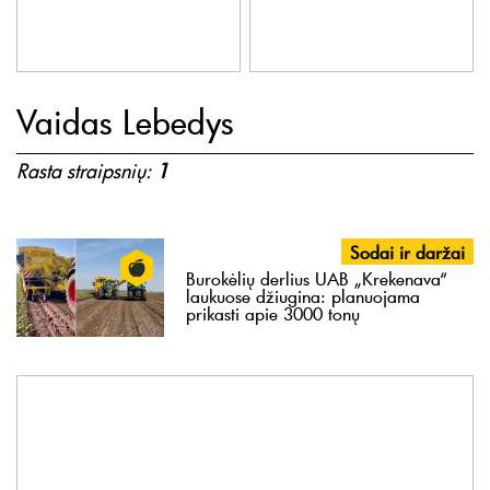
Vaidas Lebedys
Rasta straipsnių:
1
Sodai ir daržai
Burokėlių derlius UAB „Krekenava“
laukuose džiugina: planuojama
prikasti apie 3000 tonų