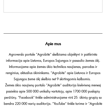
Apie mus
Agroverslo portale "Agrobitė" skelbiama objektyvi ir patikrinta
informacija apie Lietuvos, Europos Sąjungos ir pasaulio žemės ūkį.
Informuojame apie žemės ūkio technikos naujienas, parodas ir
renginius, aktualius ūkininkams. "Agrobitė" apie Lietuvos ir Europos
Sąjungos žemė ūkį skelbia net 9 skirtingomis kalbomis.
Žemės ūkio naujienų portalo "Agrobitė" auditorija kiekvieną mėnesį
pasiekia apie 500 000 unikalių vartotojų, apie 1700 000 puslapių
peržiūrų. "Facebook" tinkle administruojame virš 25 ūkinių grupių su
bendra 220 000 narių auditorija. "YouTube" tinkle turime ir "Agrobitė