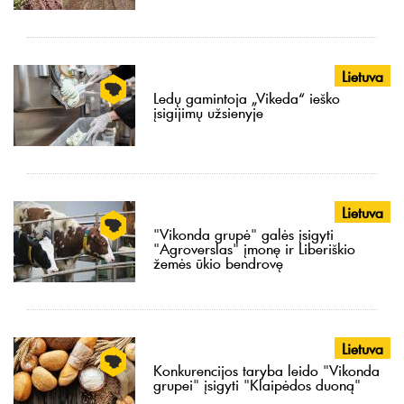
Lietuva
Ledų gamintoja „Vikeda“ ieško
įsigijimų užsienyje
Lietuva
"Vikonda grupė" galės įsigyti
"Agroverslas" įmonę ir Liberiškio
žemės ūkio bendrovę
Lietuva
Konkurencijos taryba leido "Vikonda
grupei" įsigyti "Klaipėdos duoną"