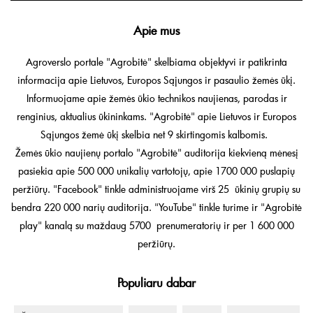
Apie mus
Agroverslo portale "Agrobitė" skelbiama objektyvi ir patikrinta
informacija apie Lietuvos, Europos Sąjungos ir pasaulio žemės ūkį.
Informuojame apie žemės ūkio technikos naujienas, parodas ir
renginius, aktualius ūkininkams. "Agrobitė" apie Lietuvos ir Europos
Sąjungos žemė ūkį skelbia net 9 skirtingomis kalbomis.
Žemės ūkio naujienų portalo "Agrobitė" auditorija kiekvieną mėnesį
pasiekia apie 500 000 unikalių vartotojų, apie 1700 000 puslapių
peržiūrų. "Facebook" tinkle administruojame virš 25 ūkinių grupių su
bendra 220 000 narių auditorija. "YouTube" tinkle turime ir "Agrobitė
play" kanalą su maždaug 5700 prenumeratorių ir per 1 600 000
peržiūrų.
Populiaru dabar