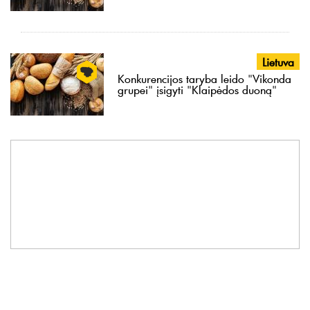
Lietuva
Konkurencijos taryba leido "Vikonda
grupei" įsigyti "Klaipėdos duoną"