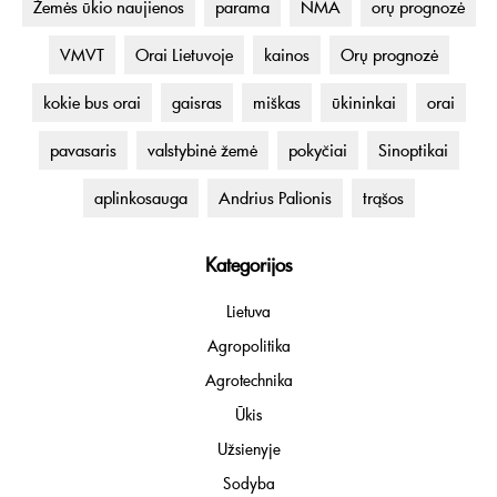
Žemės ūkio naujienos
parama
NMA
orų prognozė
VMVT
Orai Lietuvoje
kainos
Orų prognozė
kokie bus orai
gaisras
miškas
ūkininkai
orai
pavasaris
valstybinė žemė
pokyčiai
Sinoptikai
aplinkosauga
Andrius Palionis
trąšos
Kategorijos
Lietuva
Agropolitika
Agrotechnika
Ūkis
Užsienyje
Sodyba