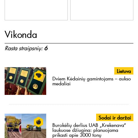
Vikonda
Rasta straipsnių:
6
Lietuva
Dviem Kėdainių gamintojams – aukso
medaliai
Sodai ir daržai
Burokėlių derlius UAB „Krekenava“
laukuose džiugina: planuojama
prikasti apie 3000 tonų