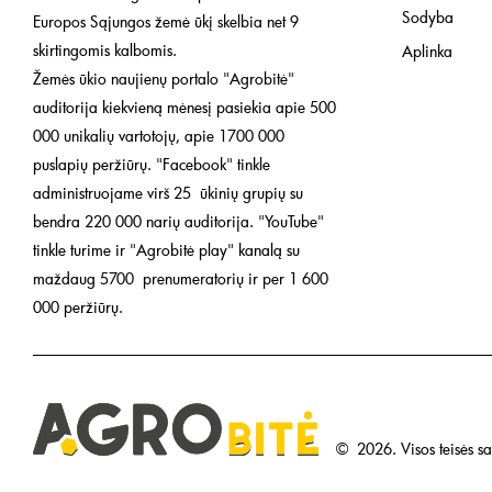
Sodyba
Europos Sąjungos žemė ūkį skelbia net 9
skirtingomis kalbomis.
Aplinka
Žemės ūkio naujienų portalo "Agrobitė"
auditorija kiekvieną mėnesį pasiekia apie 500
000 unikalių vartotojų, apie 1700 000
puslapių peržiūrų. "Facebook" tinkle
administruojame virš 25 ūkinių grupių su
bendra 220 000 narių auditorija. "YouTube"
tinkle turime ir "Agrobitė play" kanalą su
maždaug 5700 prenumeratorių ir per 1 600
000 peržiūrų.
©
2026.
Visos teisės 