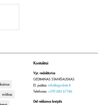
Kontaktai
Vyr. redaktorius
GEDIMINAS STANIŠAUSKAS
kainos
El. paštas:
info@agrobite.lt
Telefonas:
+370 682 67186
miškas
Dėl reklamos kreiptis
 žemė