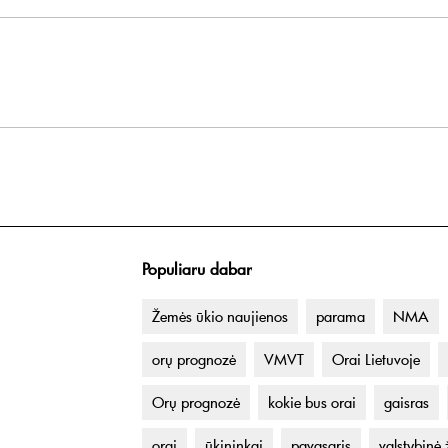
Populiaru dabar
Žemės ūkio naujienos
parama
NMA
orų prognozė
VMVT
Orai Lietuvoje
Orų prognozė
kokie bus orai
gaisras
orai
ūkininkai
pavasaris
valstybinė