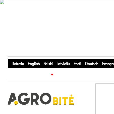
Lietuvių
English
Polski
Latviešu
Eesti
Deutsch
França