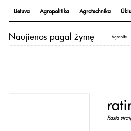
Lietuva
Agropolitika
Agrotechnika
Ūkis
Naujienos pagal žymę
Agrobitė
rati
Rasta stra