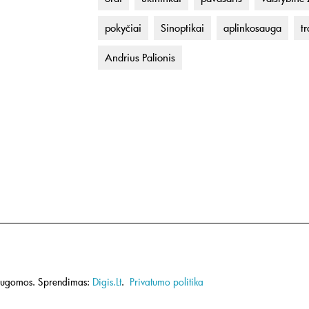
pokyčiai
Sinoptikai
aplinkosauga
t
Andrius Palionis
saugomos.
Sprendimas:
Digis.Lt
.
Privatumo politika