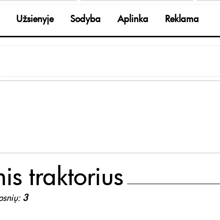
Užsienyje
Sodyba
Aplinka
Reklama
nis traktorius
ipsnių:
3