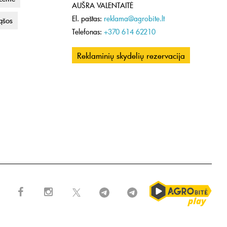
AUŠRA VALENTAITĖ
El. paštas:
reklama@agrobite.lt
rąšos
Telefonas:
+370 614 62210
Reklaminių skydelių rezervacija