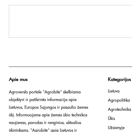
Apie mus
Kategorijos
Lietuva
Agroverslo portale "Agrobitė" skelbiama
objektyvi ir patikrinta informacija apie
Agropolitika
Lietuvos, Europos Sąjungos ir pasaulio žemės
Agrotechnika
ūkį. Informuojame apie žemės ūkio technikos
Ūkis
naujienas, parodas ir renginius, aktualius
Užsienyje
ūkininkams. "Agrobitė" apie Lietuvos ir