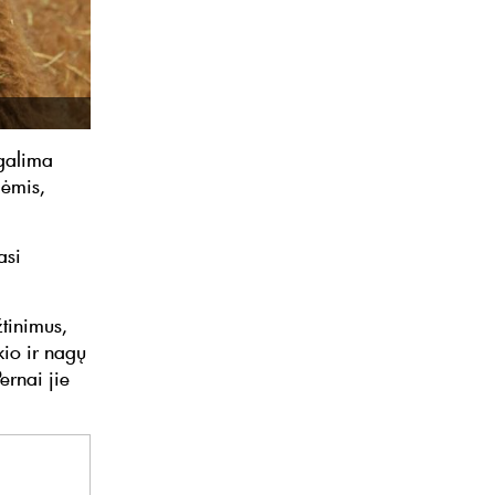
 galima
lėmis,
asi
žtinimus,
kio ir nagų
Pernai jie