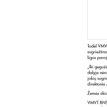
Todėl VMVT
sugriežtin
ligos pavo
„Iki geguž
dalyje nėra
jokių sugri
direktorės
Žemės ūkio
VMVT BNS n