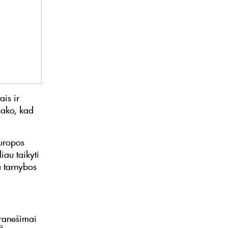
is ir
sako, kad
Europos
iau taikyti
a tarnybos
pranešimai