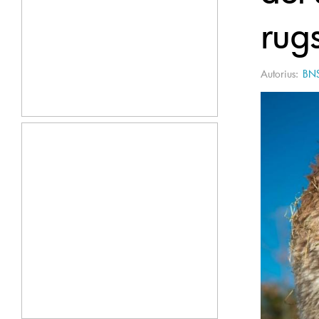
rug
Autorius:
BN