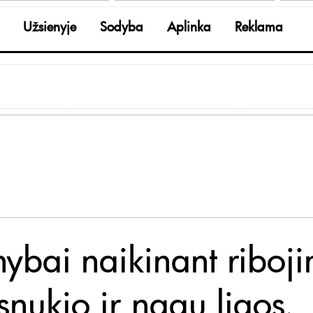
Užsienyje
Sodyba
Aplinka
Reklama
nybai naikinant riboj
snukio ir nagų ligos,