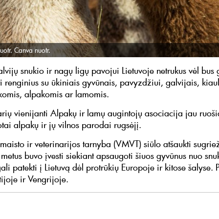
uotr. Canva nuotr.
lvijų snukio ir nagų ligų pavojui Lietuvoje netrukus vėl bus
 renginius su ūkiniais gyvūnais, pavyzdžiui, galvijais, kiau
komis, alpakomis ar lamomis.
rių vienijanti Alpakų ir lamų augintojų asociacija jau ruoši
tai alpakų ir jų vilnos parodai rugsėjį.
maisto ir veterinarijos tarnyba (VMVT) siūlo atšaukti sugrie
š metus buvo įvesti siekiant apsaugoti šiuos gyvūnus nuo snu
gali patekti į Lietuvą dėl protrūkių Europoje ir kitose šalyse. 
tijoje ir Vengrijoje.