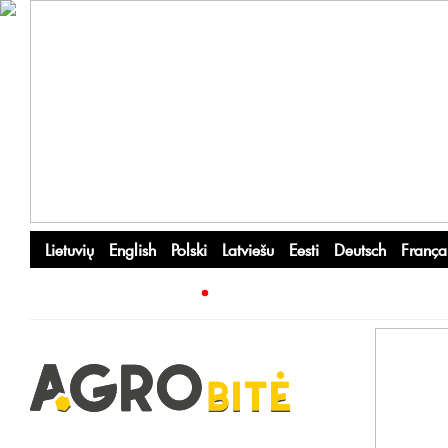
Lietuvių
English
Polski
Latviešu
Eesti
Deutsch
França