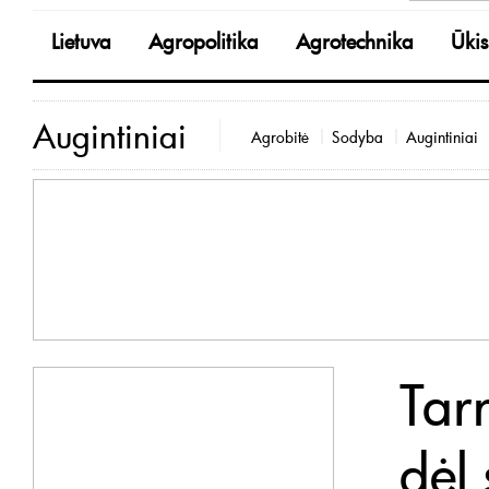
Lietuva
Agropolitika
Agrotechnika
Ūkis
Augintiniai
Agrobitė
Sodyba
Augintiniai
Tar
dėl 