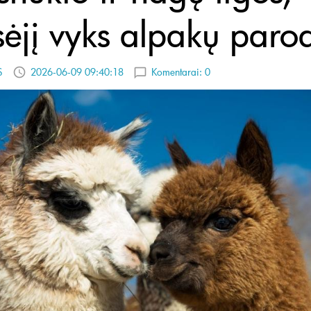
sėjį vyks alpakų paro
S
2026-06-09 09:40:18
Komentarai:
0