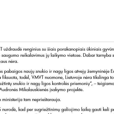
 uždraudė renginius su šiais porakanopiais ūkiniais gyvūna
o saugumo reikalavimus jų laikymo vietose. Dabar tarnyba 
jaus nėra.
ės pabaigos naujų snukio ir nagų ligos atvejų žemyninėje 
 fiksuota, todėl, VMVT nuomone, Lietuvoje nėra tikslinga tol
ežtintų snukio ir nagų ligos kontrolės priemonių“, – teigiam
 Audronės Mikalauskienės įsakymo projekte.
 ministerija tam neprieštarauja.
urodė, kad per sugriežtinimų galiojimo laiką gauti keli 