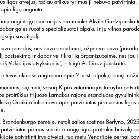
s ligos atvejus, tačiau atlikus tyrimus ji nebuvo patvirtinta.
apie ligą negauta.
lamų augintojų asociacijos pirmininkė Akvilė Girdzijauskai
dabar galės ruoštis specializuotai alpakų ir jų vilnos paroda
ugsėjo savaitgalį.
buvo parodos, nes buvo draudimai, užpernai buvo (paroda
lį pasisekimą ir dabar vėl tikrai ją organizuosime, nes jau i
 iš Vokietijos atvyksiantis“, – teigė A. Girdzijauskaitė.
 Lietuvos ūkiuose auginama apie 2 tūkst. alpakų, lamų maži
nimis, šių metų vasarį Kipro veterinarijos tarnyba patvirt
os protrūkius trijuose Larnakos rajone esančiuose gyvulinink
 kovą Graikija informavo apie patvirtintus pirmuosius ligos 
je.
e, Brandenburgo žemėje, netoli šalies sostinės Berlyno, 202
patvirtintas pirmas snukio ir nagų ligos protrūkis buivolų b
ijoje patvirtinti trys atvejai, tuo metu Vengrijoje pernai pa