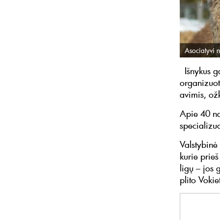
Asociatyvi n
Išnykus ga
organizuoti
avimis, ož
Apie 40 na
specializuo
Valstybinė 
kurie prie
ligų – jos 
plito Vokie