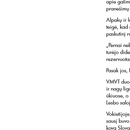
apie galimu
pranešimų 
Alpakų ir 
teigė, kad 
paskutinį r
„Pernai ne
turėjo dide
rezervuotas
Pasak jos,
VMVT duome
ir nagų lig
ūkiuose, o
Lesbo salo
Vokietijoj
sausį buvo 
kovą Slovak