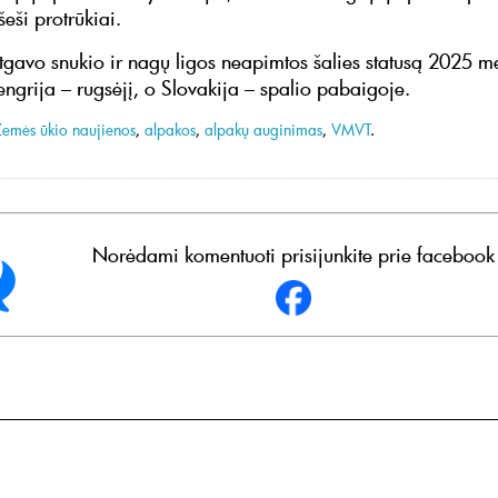
šeši protrūkiai.
atgavo snukio ir nagų ligos neapimtos šalies statusą 2025 m
engrija – rugsėjį, o Slovakija – spalio pabaigoje.
Žemės ūkio naujienos
,
alpakos
,
alpakų auginimas
,
VMVT
.
Norėdami komentuoti prisijunkite prie facebook