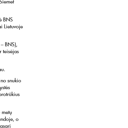
 Šiemet
tė BNS
i Lietuvoje
 – BNS),
r teisėjas
au.
ino snukio
ystės
protrūkius
5 metų
andoje, o
vasarį