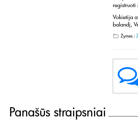
registruoti 
Vokietija 
balandį, V
Žymės :
Panašūs straipsniai