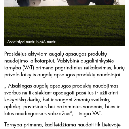
Asociatyvi nuotr. NMA nuotr.
Prasidėjus aktyviam augalų apsaugos produktų
naudojimo laikotarpiui, Valstybinė augalininkystės
tarnyba (VAT) primena pagrindinius reikalavimus, kurių
privalo laikytis augalų apsaugos produktų naudotojai.
„ Atsakingas augalų apsaugos produktų naudojimas
svarbus ne tik siekiant apsaugoti pasėlius ir užtikrinti
kokybišką derlių, bet ir saugant žmonių sveikatą,
aplinką, paviršinius bei požeminius vandenis, bites ir
kitus naudinguosius vabzdžius“, – teigia VAT.
Tarnyba primena, kad leidžiama naudoti tik Lietuvoje