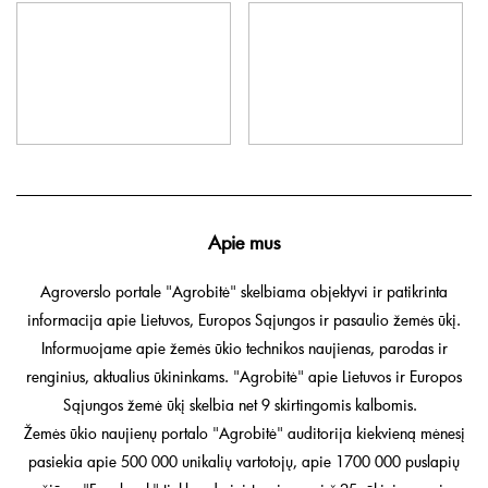
Apie mus
Agroverslo portale "Agrobitė" skelbiama objektyvi ir patikrinta
informacija apie Lietuvos, Europos Sąjungos ir pasaulio žemės ūkį.
Informuojame apie žemės ūkio technikos naujienas, parodas ir
renginius, aktualius ūkininkams. "Agrobitė" apie Lietuvos ir Europos
Sąjungos žemė ūkį skelbia net 9 skirtingomis kalbomis.
Žemės ūkio naujienų portalo "Agrobitė" auditorija kiekvieną mėnesį
pasiekia apie 500 000 unikalių vartotojų, apie 1700 000 puslapių