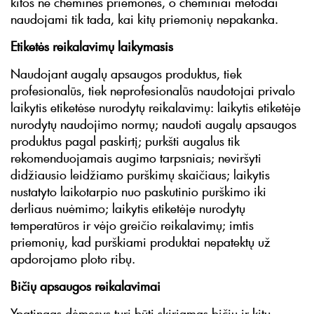
kitos ne cheminės priemonės, o cheminiai metodai
naudojami tik tada, kai kitų priemonių nepakanka.
Etiketės reikalavimų laikymasis
Naudojant augalų apsaugos produktus, tiek
profesionalūs, tiek neprofesionalūs naudotojai privalo
laikytis etiketėse nurodytų reikalavimų: laikytis etiketėje
nurodytų naudojimo normų; naudoti augalų apsaugos
produktus pagal paskirtį; purkšti augalus tik
rekomenduojamais augimo tarpsniais; neviršyti
didžiausio leidžiamo purškimų skaičiaus; laikytis
nustatyto laikotarpio nuo paskutinio purškimo iki
derliaus nuėmimo; laikytis etiketėje nurodytų
temperatūros ir vėjo greičio reikalavimų; imtis
priemonių, kad purškiami produktai nepatektų už
apdorojamo ploto ribų.
Bičių apsaugos reikalavimai
Ypatingas dėmesys turi būti skiriamas bičių ir kitų