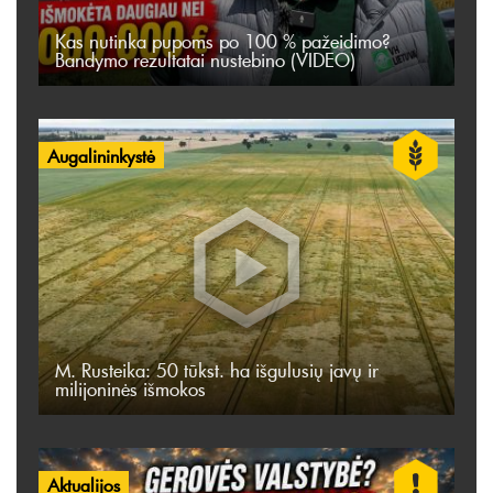
Kas nutinka pupoms po 100 % pažeidimo?
Bandymo rezultatai nustebino (VIDEO)
Augalininkystė
M. Rusteika: 50 tūkst. ha išgulusių javų ir
milijoninės išmokos
Aktualijos