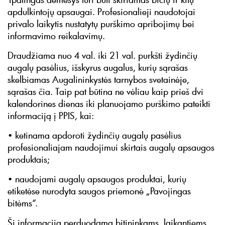
apdulkintojų apsaugai. Profesionalieji naudotojai
privalo laikytis nustatytų purškimo apribojimų bei
informavimo reikalavimų.
Draudžiama nuo 4 val. iki 21 val. purkšti žydinčių
augalų pasėlius, išskyrus augalus, kurių sąrašas
skelbiamas Augalininkystės tarnybos svetainėje,
sąrašas čia. Taip pat būtina ne vėliau kaip prieš dvi
kalendorines dienas iki planuojamo purškimo pateikti
informaciją į PPIS, kai:
• ketinama apdoroti žydinčių augalų pasėlius
profesionaliajam naudojimui skirtais augalų apsaugos
produktais;
• naudojami augalų apsaugos produktai, kurių
etiketėse nurodyta saugos priemonė „Pavojingas
bitėms“.
Ši informacija perduodama bitininkams, laikantiems