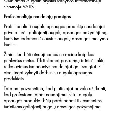
skelbiamas Augalininkystės tarnybos informacinėje
sistemoje VATIS.
Profesionaliųjų naudotojų pareigos
Profesionalieji augalų apsaugos produktų naudotojai
privalo turėti galiojantį augalų apsaugos pažymėjimą,
kuris išduodamas išklausius augalų apsaugos mokymo
kursus.
Žinios turi būti atnaujinamos ne rečiau kaip kas
penkerius metus. Tik tinkamai pasirengę ir teisės aktų
reikalavimus išmanantys naudotojai gali saugiai ir
atsakingai vykdyti darbus su augalų apsaugos
produktais.
Taip pat pažymėtina, kad platintojai privalo užtikrinti,
kad profesionaliajam naudojimui skirti augalų
apsaugos produktai būtų parduodami tik asmenims,
turintiems galiojantį augalų apsaugos pažymėjimą.