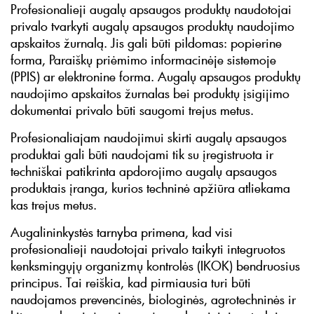
Profesionalieji augalų apsaugos produktų naudotojai
privalo tvarkyti augalų apsaugos produktų naudojimo
apskaitos žurnalą. Jis gali būti pildomas: popierine
forma, Paraiškų priėmimo informacinėje sistemoje
(PPIS) ar elektronine forma. Augalų apsaugos produktų
naudojimo apskaitos žurnalas bei produktų įsigijimo
dokumentai privalo būti saugomi trejus metus.
Profesionaliajam naudojimui skirti augalų apsaugos
produktai gali būti naudojami tik su įregistruota ir
techniškai patikrinta apdorojimo augalų apsaugos
produktais įranga, kurios techninė apžiūra atliekama
kas trejus metus.
Augalininkystės tarnyba primena, kad visi
profesionalieji naudotojai privalo taikyti integruotos
kenksmingųjų organizmų kontrolės (IKOK) bendruosius
principus. Tai reiškia, kad pirmiausia turi būti
naudojamos prevencinės, biologinės, agrotechninės ir