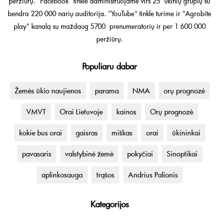
peržiūrų. "Facebook" tinkle administruojame virš 25 ūkinių grupių su
bendra 220 000 narių auditorija. "YouTube" tinkle turime ir "Agrobitė
play" kanalą su maždaug 5700 prenumeratorių ir per 1 600 000
peržiūrų.
Populiaru dabar
Žemės ūkio naujienos
parama
NMA
orų prognozė
VMVT
Orai Lietuvoje
kainos
Orų prognozė
kokie bus orai
gaisras
miškas
orai
ūkininkai
pavasaris
valstybinė žemė
pokyčiai
Sinoptikai
aplinkosauga
trąšos
Andrius Palionis
Kategorijos