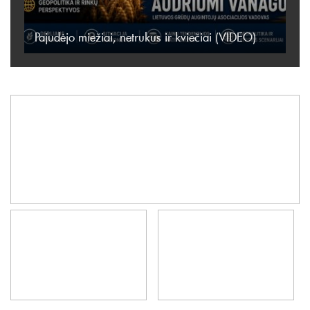
Pajudėjo miežiai, netrukus ir kviečiai (VIDEO)