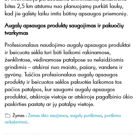
bites 2,5 km atstumu nuo planuojamų purkšti laukų,
kad jie galėtų laiku imtis būtinų apsaugos priemonių.
Augalų apsaugos produktų saugojimas ir pakuočių
tvarkymas
Profesionalaus naudojimo augalų apsaugos produktai
ir beicuota sėkla turi būti laikomi rakinamose,
ženklintose, vėdinamose patalpose su nelaidžiomis
grindimis – atskirai nuo maisto, pašarų, vandens ir
gyvūnų. Tuščios profesionalaus augalų apsaugos
produktų ir beicuotos sėklos pakuotės laikomos tos
pačios patalpos, kur saugomi augalų apsaugos
produktai, atskiroje vietoje ar atskiroje pagalbinio ūkio
paskirties pastatų ar jų patalpų vietoje.
Žymės :
Žemės ūkio naujienos
,
augalų purškimas
,
purškimo
reikalavimai
.