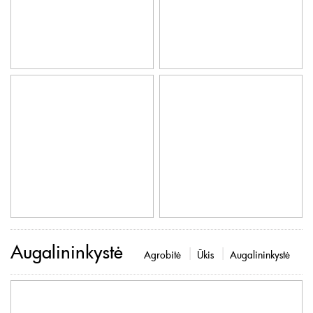
Augalininkystė
Agrobitė
Ūkis
Augalininkystė