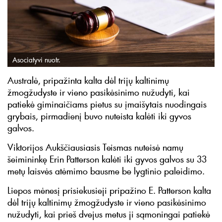
Asociatyvi nuotr.
Australė, pripažinta kalta dėl trijų kaltinimų
žmogžudyste ir vieno pasikėsinimo nužudyti, kai
patiekė giminaičiams pietus su įmaišytais nuodingais
grybais, pirmadienį buvo nuteista kalėti iki gyvos
galvos.
Viktorijos Aukščiausiasis Teismas nuteisė namų
šeimininkę Erin Patterson kalėti iki gyvos galvos su 33
metų laisvės atėmimo bausme be lygtinio paleidimo.
Liepos mėnesį prisiekusieji pripažino E. Patterson kalta
dėl trijų kaltinimų žmogžudyste ir vieno pasikėsinimo
nužudyti, kai prieš dvejus metus ji sąmoningai patiekė