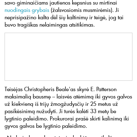
savo giminaičiams jautienos kepsnius su mirtinai
nuodingais grybais
(žalsvosiomis musmirėmis). Ji
neprisipažino kalta dėl šių kaltinimų ir teigė, jog tai
buvo tragiškas nelaimingas atsitikimas.
Teisėjas Christopheris Beale'as skyrė E. Patterson
maksimalią bausmę – laisvės atėmimą iki gyvos galvos
už kiekvieną iš trijų žmogžudysčių ir 25 metus už
pasikėsinimą nužudyti. Ji turės kalėti 33 metų be
lygtinio paleidimo. Prokurorai prašė skirti kalinimą iki
gyvos galvos be lygtinio paleidimo.