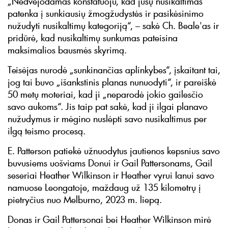
„Nedvejodamas konstatuoju, kad jūsų nusikaltimas
patenka į sunkiausių žmogžudystės ir pasikėsinimo
nužudyti nusikaltimų kategoriją“, – sakė Ch. Beale'as ir
pridūrė, kad nusikaltimų sunkumas pateisina
maksimalios bausmės skyrimą.
Teisėjas nurodė „sunkinančias aplinkybes“, įskaitant tai,
jog tai buvo „išankstinis planas nunuodyti“, ir pareiškė
50 metų moteriai, kad ji „neparodė jokio gailesčio
savo aukoms“. Jis taip pat sakė, kad ji ilgai planavo
nužudymus ir mėgino nuslėpti savo nusikaltimus per
ilgą teismo procesą.
E. Patterson patiekė užnuodytus jautienos kepsnius savo
buvusiems uošviams Donui ir Gail Pattersonams, Gail
seseriai Heather Wilkinson ir Heather vyrui Ianui savo
namuose Leongatoje, maždaug už 135 kilometrų į
pietryčius nuo Melburno, 2023 m. liepą.
Donas ir Gail Pattersonai bei Heather Wilkinson mirė