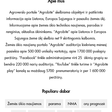
Apie mus
Agroverslo portale "Agrobitė" skelbiama objektyvi ir patikrinta
informacija apie Lietuvos, Europos Sąjungos ir pasaulio žemės ūkį.
Informuojame apie žemės ūkio technikos naujienas, parodas ir
renginius, aktualius ūkininkams. "Agrobitė" apie Lietuvos ir Europos
Sąjungos žemė ūkį skelbia net 9 skirtingomis kalbomis.
Žemės ūkio naujienų portalo "Agrobitė" auditorija kiekvieną mėnesį
pasiekia apie 500 000 unikalių vartotojų, apie 1700 000 puslapių
peržiūrų. "Facebook" tinkle administruojame virš 25 ūkinių grupių su
bendra 220 000 narių auditorija. "YouTube" tinkle turime ir "Agrobitė
play" kanalą su maždaug 5700 prenumeratorių ir per 1 600 000
peržiūrų.
Populiaru dabar
Žemės ūkio naujienos
parama
NMA
orų prognozė