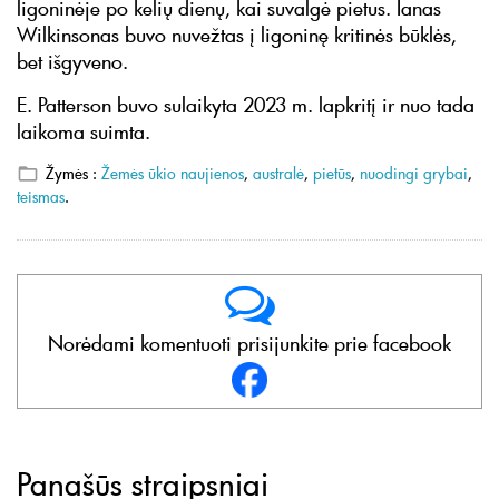
ligoninėje po kelių dienų, kai suvalgė pietus. Ianas
Wilkinsonas buvo nuvežtas į ligoninę kritinės būklės,
bet išgyveno.
E. Patterson buvo sulaikyta 2023 m. lapkritį ir nuo tada
laikoma suimta.
Žymės :
Žemės ūkio naujienos
,
australė
,
pietūs
,
nuodingi grybai
,
teismas
.
Norėdami komentuoti prisijunkite prie facebook
Panašūs straipsniai