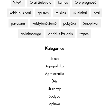
VMVT
Orai Lietuvoje
kainos
Orų prognozė
kokie bus orai
gaisras
miškas
ūkininkai
orai
pavasaris
valstybinė žemė
pokyčiai
Sinoptikai
aplinkosauga
Andrius Palionis
trąšos
Kategorijos
Lietuva
Agropolitika
Agrotechnika
Ūkis
Užsienyje
Sodyba
Aplinka