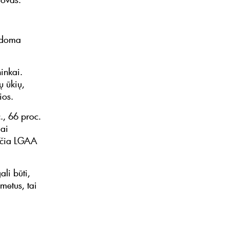
andoma
inkai.
ų ūkių,
ios.
, 66 proc.
iai
iečia LGAA
ali būti,
metus, tai