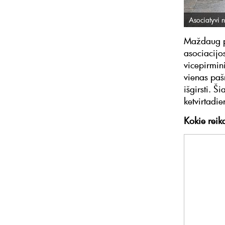
Asociatyvi n
Maždaug pr
asociacijo
vicepirmin
vienas pašn
išgirsti. 
ketvirtadie
Kokie reik