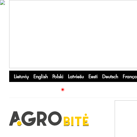
Lietuvių
English
Polski
Latviešu
Eesti
Deutsch
França