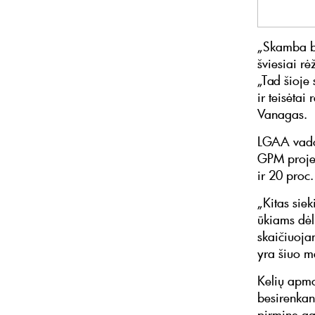
„Skamba ba
šviesiai r
„Tad šioje 
ir teisėtai
Vanagas.
LGAA vadov
GPM projek
ir 20 proc
„Kitas siek
ūkiams dėl
skaičiuoja
yra šiuo m
Kelių apmok
besirenkant
pirminę ga