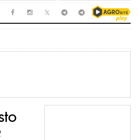
sto
?