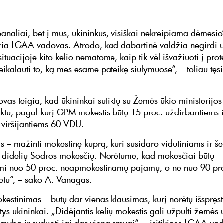
naliai, bet į mus, ūkininkus, visiškai nekreipiama dėmesio“,
ėžia LGAA vadovas. Atrodo, kad dabartinė valdžia negirdi ū
situacijoje kito kelio nematome, kaip tik vėl išvažiuoti į prot
 reikalauti to, ką mes esame pateikę siūlymuose“, – toliau tęs
as teigia, kad ūkininkai sutiktų su Žemės ūkio ministerijos 
tu, pagal kurį GPM mokestis būtų 15 proc. uždirbantiems 
. viršijantiems 60 VDU.
is – mažinti mokestinę kuprą, kuri susidaro vidutiniams ir š
 didelių Sodros mokesčių. Norėtume, kad mokesčiai būtų
mi nuo 50 proc. neapmokestinamų pajamų, o ne nuo 90 pro
etu“, – sako A. Vanagas.
estinimas – būtų dar vienas klausimas, kurį norėtų išspręsti
ys ūkininkai. „Didėjantis kelių mokestis gali užpulti žemės 
mybą ir suduoti jai dar vieną smūgį“, – įsitikinęs LGAA va