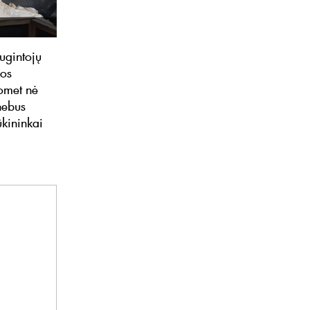
ugintojų
gos
omet nė
 nebus
ūkininkai