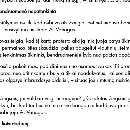
bendruomenė nepatenkinta
siūlymus ne tik, kad nebuvo atsižvelgta, bet net nebuvo b
“ – nusivylimo neslepia A. Vanagas.
s teigia, kad šį kartą protesto akciją inicijuoja patys ūkin
 permainos išties skaudžiai palies daugeliui vidutinių, šeim
sitenkinimas ūkininkų bendruomenėje kyla nuo pačios apač
čio pakeitimas, padidinimas nuo esamos tvarkos 33 proc.
proc. nuo atitinkamų ribų yra tikrai neadekvatus. Tai social
as elgesys ir bruzdesys didelis“, – situacijos rimtumą nušv
žingsnis, jei valdžia visgi nereaguos? „Koks kitas žingsnis g
kyti, bet kad tai bus ne mažesnė banga nei kad buvo prieš 
 neabejoja A. Vanagas.
į ketvirtadienį