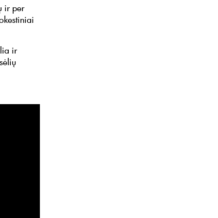
 ir per
okestiniai
ia ir
sėlių