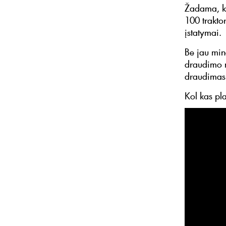
Žadama, ka
100 traktor
įstatymai.
Be jau min
draudimo m
draudimas
Kol kas pl