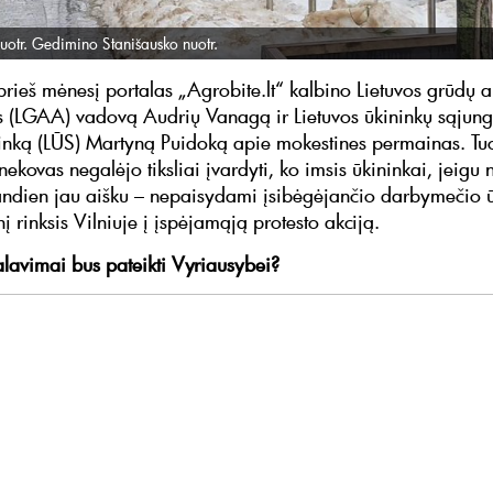
uotr. Gedimino Stanišausko nuotr.
ieš mėnesį portalas „Agrobite.lt“ kalbino Lietuvos grūdų a
s (LGAA) vadovą Audrių Vanagą ir Lietuvos ūkininkų sąjun
inką (LŪS) Martyną Puidoką apie mokestines permainas. Tu
ekovas negalėjo tiksliai įvardyti, ko imsis ūkininkai, jeigu
Šiandien jau aišku – nepaisydami įsibėgėjančio darbymečio 
nį rinksis Vilniuje į įspėjamąją protesto akciją.
alavimai bus pateikti Vyriausybei?