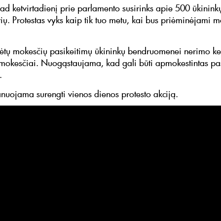
d ketvirtadienį prie parlamento susirinks apie 500 ūkininkų
ių. Protestas vyks kaip tik tuo metu, kai bus priėminėjami m
ėtų mokesčių pasikeitimų ūkininkų bendruomenei nerimo kel
okesčiai. Nuogąstaujama, kad gali būti apmokestintas pa
.
anuojama surengti vienos dienos protesto akciją.