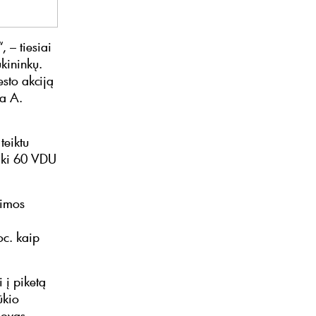
 – tiesiai
kininkų.
esto akciją
ia A.
teiktu
iki 60 VDU
eimos
c. kaip
 į piketą
ūkio
dovas.