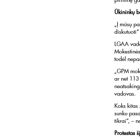
Ūkininkų 
„Į mūsų pa
diskutuoti
LGAA vadova
Mokestinės
todėl nepa
„GPM mokes
ar net 113 
neatsaking
vadovas.
Koks kitas 
sunku pasa
tikrai“, –
Protestas š