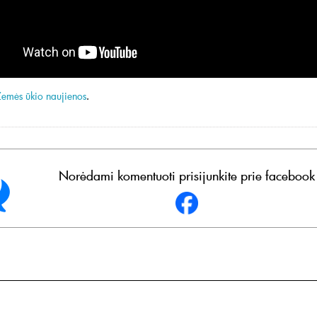
Žemės ūkio naujienos
.
Norėdami komentuoti prisijunkite prie facebook