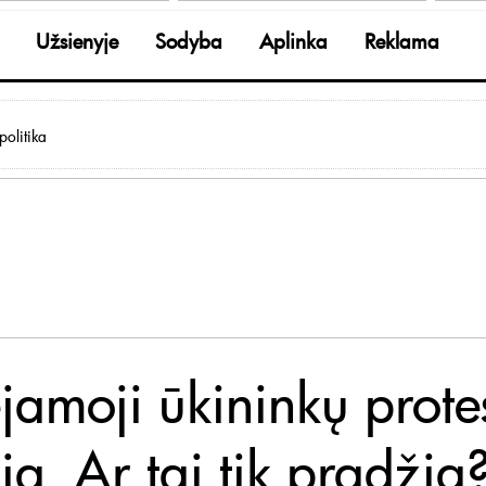
Užsienyje
Sodyba
Aplinka
Reklama
olitika
ėjamoji ūkininkų prote
ja. Ar tai tik pradžia