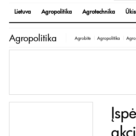
Lietuva
Agropolitika
Agrotechnika
Ūkis
Agropolitika
Agrobitė
Agropolitika
Agrop
Įsp
akci