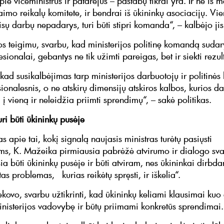
ie viceministrus ir patarėjus – pastabų tikrai yra. Ir ne iš 
aimo reikalų komitete, ir bendrai iš ūkininkų asociacijų. Vi
isų darbų nepadarys, turi būti stipri komanda“, – kalbėjo jis
s teigimu, svarbu, kad ministerijos politinę komandą sudar
fesionalai, gebantys ne tik užimti pareigas, bet ir siekti rezul
 kad susikalbėjimas tarp ministerijos darbuotojų ir politin
ionalesnis, o ne atskirų dimensijų atskiros kalbos, kurios d
į vieną ir neleidžia priimti sprendimų“, – sakė politikas.
uri būti ūkininkų pusėje
apie tai, kokį signalą naujasis ministras turėtų pasiųsti
s, K. Mažeika pirmiausia pabrėžė atvirumo ir dialogo sva
ia būti ūkininkų pusėje ir būti atviram, nes ūkininkai dirbd
tas problemas, kurias reikėtų spręsti, ir iškelia“.
kovo, svarbu užtikrinti, kad ūkininkų keliami klausimai kuo
inisterijos vadovybę ir būtų priimami konkretūs sprendimai.