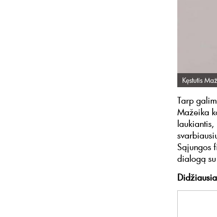
Kęstutis Ma
Tarp galim
Mažeika ko
laukiantis,
svarbiausiu
Sąjungos f
dialogą su
Didžiausia