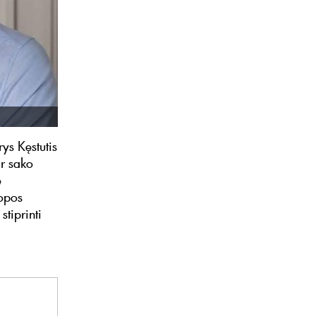
ys Kęstutis
ir sako
e
ropos
tiprinti