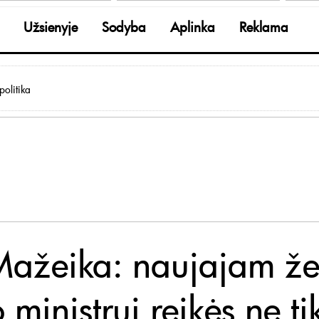
Užsienyje
Sodyba
Aplinka
Reklama
olitika
Mažeika: naujajam ž
 ministrui reikės ne ti