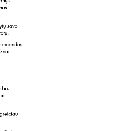
manęs
enas
.
ytų savo
tatų.
ės komandos
ažnai
rbą:
ami
 greičiau