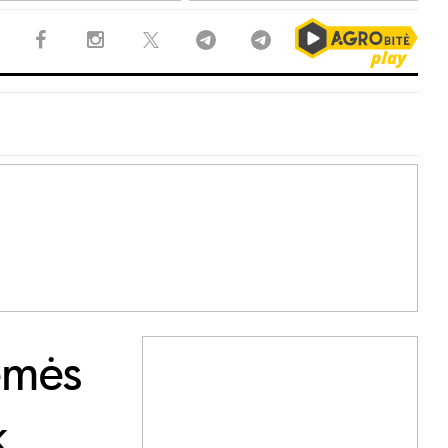
emės
k