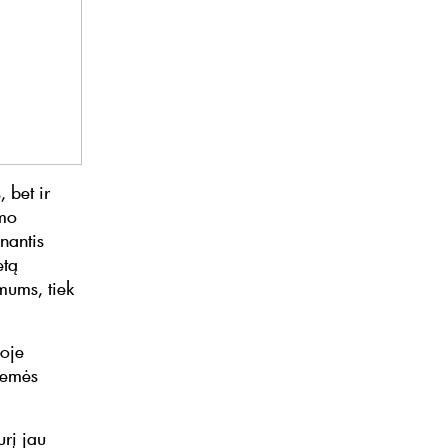
 bet ir
imo
nantis
etą
mums, tiek
moje
žemės
urį jau