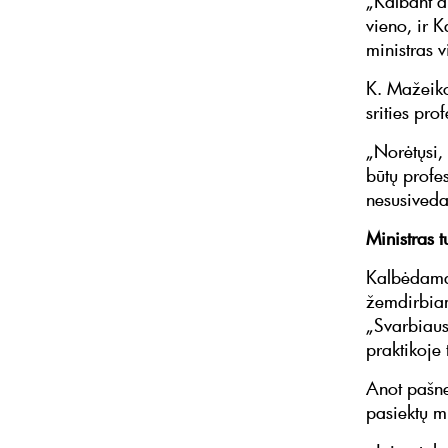
„Kalbant ap
vieno, ir K
ministras v
K. Mažeiko
srities pro
„Norėtųsi,
būtų profes
nesusiveda 
Ministras t
Kalbėdamas 
žemdirbiam
„Svarbiaus
praktikoje 
Anot pašne
pasiektų m