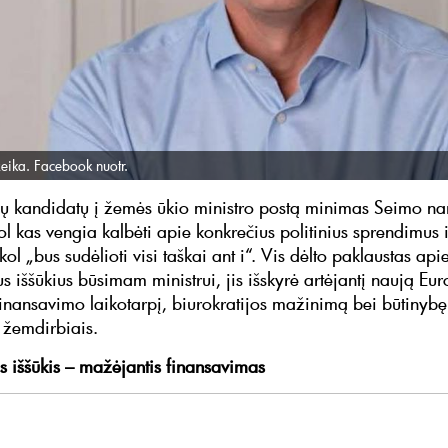
žeika. Facebook nuotr.
ų kandidatų į žemės ūkio ministro postą minimas Seimo nar
l kas vengia kalbėti apie konkrečius politinius sprendimus 
 kol „bus sudėlioti visi taškai ant i“. Vis dėlto paklaustas api
s iššūkius būsimam ministrui, jis išskyrė artėjantį naują Eu
inansavimo laikotarpį, biurokratijos mažinimą bei būtinybę s
 žemdirbiais.
s iššūkis – mažėjantis finansavimas