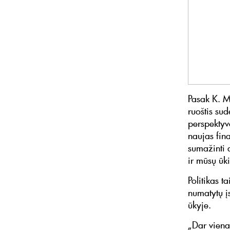
Pasak K. Ma
ruoštis su
perspektyvo
naujas fin
sumažinti 
ir mūsų ūk
Politikas t
numatytų į
ūkyje.
„Dar viena