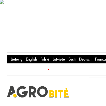
Lietuvių
English
Polski
Latviešu
Eesti
Deutsch
França