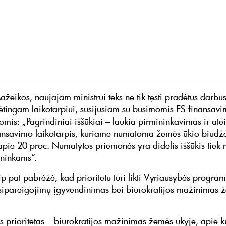
žeikos, naujajam ministrui teks ne tik tęsti pradėtus darbus,
dėtingam laikotarpiui, susijusiam su būsimomis ES finansav
mis: „Pagrindiniai iššūkiai – laukia pirmininkavimas ir atei
ansavimo laikotarpis, kuriame numatoma žemės ūkio biudž
apie 20 proc. Numatytos priemonės yra didelis iššūkis tiek 
ininkams“.
aip pat pabrėžė, kad prioritetu turi likti Vyriausybės progra
sipareigojimų įgyvendinimas bei biurokratijos mažinimas 
s prioritetas – biurokratijos mažinimas žemės ūkyje, apie k