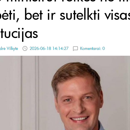
ėti, bet ir sutelkti visa
itucijas
drė Vilkytė
2026-06-18 14:14:27
Komentarai:
0