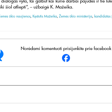
 dialogas vyks, tai galbūt kai kurie darbai pajudės ir tie lūk
iki šiol atliepti“, – užbaigė K. Mažeika.
Žemės ūkio naujienos
,
Kęstutis Mažeika
,
Žemės ūkio ministerija
,
kandidatas į
.
Norėdami komentuoti prisijunkite prie facebook