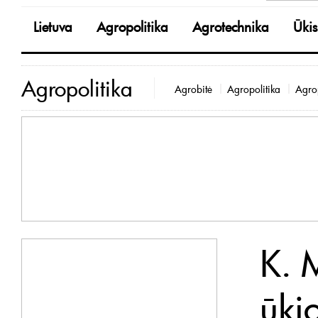
Lietuva
Agropolitika
Agrotechnika
Ūkis
Agropolitika
Agrobitė
Agropolitika
Agrop
K. 
ūkio