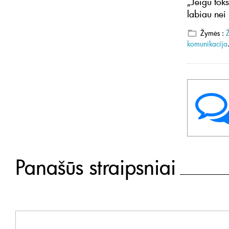
„Jeigu toks
labiau nei 
Žymės :
komunikacija
Panašūs straipsniai