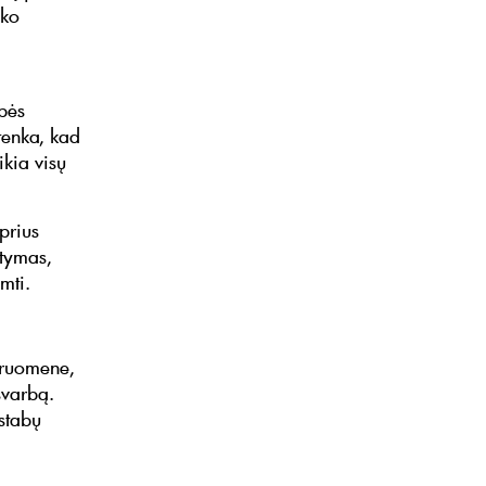
yko
ybės
žtenka, kad
ikia visų
iprius
atymas,
mti.
druomene,
svarbą.
astabų