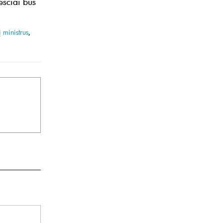
esčiai bus
 ministrus
,