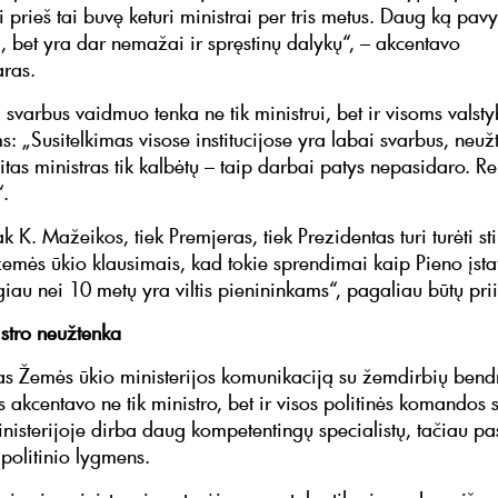
i prieš tai buvę keturi ministrai per tris metus. Daug ką pav
i, bet yra dar nemažai ir spręstinų dalykų“, – akcentavo
ras.
 svarbus vaidmuo tenka ne tik ministrui, bet ir visoms valst
ms: „Susitelkimas visose institucijose yra labai svarbus, neu
itas ministras tik kalbėtų – taip darbai patys nepasidaro. Re
.
k K. Mažeikos, tiek Premjeras, tiek Prezidentas turi turėti st
žemės ūkio klausimais, kad tokie sprendimai kaip Pieno įst
iau nei 10 metų yra viltis pienininkams“, pagaliau būtų prii
stro neužtenka
s Žemės ūkio ministerijos komunikaciją su žemdirbių ben
 akcentavo ne tik ministro, bet ir visos politinės komandos 
inisterijoje dirba daug kompetentingų specialistų, tačiau p
politinio lygmens.