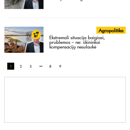
Agropolitika
Ekstremali situacija baigiasi,
problemos – ne: ūkininkai
kompensacijų nesulaukė
1
2
3
8
9