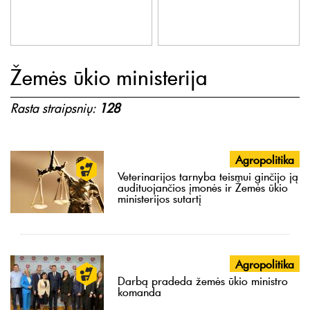
Žemės ūkio ministerija
Rasta straipsnių:
128
Agropolitika
Veterinarijos tarnyba teismui ginčijo ją
audituojančios įmonės ir Žemės ūkio
ministerijos sutartį
Agropolitika
Darbą pradeda žemės ūkio ministro
komanda