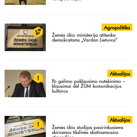
Agropolitika
Žemės ūkio ministerija atitenka
demokratams „Vardan Lietuvos“
Aktualijos
Po galimo paklausimo nutekinimo –
klausimai dėl ŽŪM komunikacijos
kultūros
Aktualijos
Žemės ūkio studijas pasirinkusiems
skiriamos tikslinės skatinamosios
stipendijos