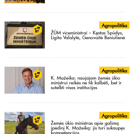
Agropolitika
ŽŪM viceministrai – Kęstas Spūdys,
Ligita Valalytė, Genovaitė Beniulienė
Agropolitika
K. Mažeika: naujajam žemės ūkio
ministrui reikės ne tik kalbėti, bet ir
sutelkti visas institucijas
Agropolitika
Žemės ūkio ministras apie galimą
įpėdinį K. Mažeiką: jis turi sukaupęs
kompetencijos