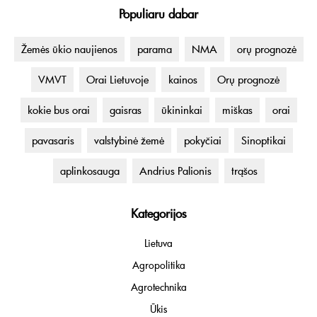
Populiaru dabar
Žemės ūkio naujienos
parama
NMA
orų prognozė
VMVT
Orai Lietuvoje
kainos
Orų prognozė
kokie bus orai
gaisras
ūkininkai
miškas
orai
pavasaris
valstybinė žemė
pokyčiai
Sinoptikai
aplinkosauga
Andrius Palionis
trąšos
Kategorijos
Lietuva
Agropolitika
Agrotechnika
Ūkis