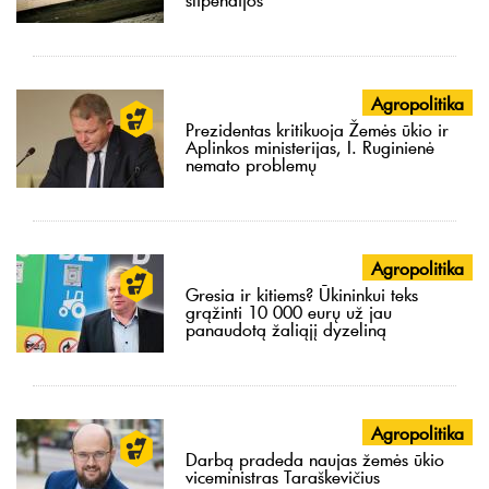
Agropolitika
Prezidentas kritikuoja Žemės ūkio ir
Aplinkos ministerijas, I. Ruginienė
nemato problemų
Agropolitika
Gresia ir kitiems? Ūkininkui teks
grąžinti 10 000 eurų už jau
panaudotą žaliąjį dyzeliną
Agropolitika
Darbą pradeda naujas žemės ūkio
viceministras Taraškevičius