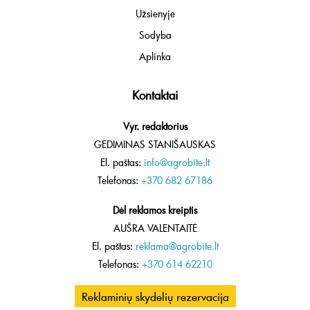
Užsienyje
Sodyba
Aplinka
Kontaktai
Vyr. redaktorius
GEDIMINAS STANIŠAUSKAS
El. paštas:
info@agrobite.lt
Telefonas:
+370 682 67186
Dėl reklamos kreiptis
AUŠRA VALENTAITĖ
El. paštas:
reklama@agrobite.lt
Telefonas:
+370 614 62210
Reklaminių skydelių rezervacija