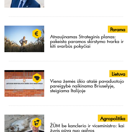
Parama
Atnaujinamas Strateginis planas:
pakeista paramos skirstymo tvarka ir
kiti svarbūs pokyčiai
Lietuva
Viena žemės ūkio atašė pavaduotojo
pareigybė naikinama Briuselyje,
steigiama Italijoje
Agropolitika
ŽŪM be kanclerio ir viceministro: kai
žuvis pūva nuo galvos