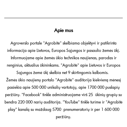
Apie mus
Agroverslo portale "Agrobitė" skelbiama objektyvi ir patikrinta
informacija apie Lietuvos, Europos Sąjungos ir pasaulio žemės ūkį.
Informuojame apie žemės ūkio technikos naujienas, parodas ir
renginius, aktualius ūkininkams. "Agrobitė" apie Lietuvos ir Europos
Sąjungos žemė ūkį skelbia net 9 skirtingomis kalbomis.
Žemės ūkio naujienų portalo "Agrobitė" auditorija kiekvieną mėnesį
pasiekia apie 500 000 unikalių vartotojų, apie 1700 000 puslapių
peržiūrų. "Facebook" tinkle administruojame virš 25 ūkinių grupių su
bendra 220 000 narių auditorija. "YouTube" tinkle turime ir "Agrobitė
play" kanalą su maždaug 5700 prenumeratorių ir per 1 600 000
peržiūrų.