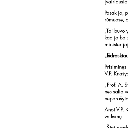
įvairiausi
Pasak jo, p
rūmuose, o
„Tai buvo 
kad jo bal
ministerijo
„Išdraskia
Prisiminęs
V.P. Knašy
„Prof. A. 
nes šalia v
neparašyta,
Anot V.P. 
veiksmų.
„Štai prad