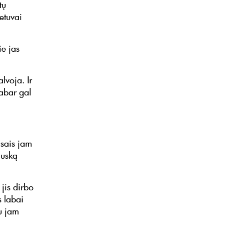
tų
ietuvai
ie jas
lvoja. Ir
dabar gal
isais jam
auską
jis dirbo
s labai
au jam