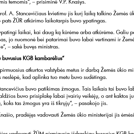
omis temomis“, – prisiminė V.P. Knašys.
rof. A. Stancevičiaus kvietimu jis kurį laiką talkino Žemės ū
 pats ŽŪR atkūrimo laikotarpis buvo ypatingas.
ypatingi laikai, kai daug ką kūrėme arba atkūrėme. Galiu pat
sas, jo nuomonė bei patarimai buvo labai vertinami ir Žem
je“, – sakė buvęs ministras.
u buvusius KGB kambarėlius“
 pirmuosius atkurtos valstybės metus ir darbą Žemės ūkio min
s neslėpė, kad aplinka tuo metu buvo sudėtinga.
Stancevičius buvo patikimas žmogus. Tais laikais tai buvo la
aldžios buvo prisiplakę labai įvairių veikėjų, o ant kaktos ju
 koks tas žmogus yra iš tikrųjų“, – pasakojo jis.
Knašio, pradėjęs vadovauti Žemės ūkio ministerijai jis ėmėsi
ėjęs vadovauti ŽŪM pirmiausia išdraskiau buvusius KGB ka