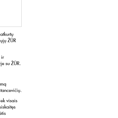
atkurtų
mųjų ŽŪR
ir
yje su ŽŪR.
nimą
tancevičių.
iek visais
siskaitęs
tis