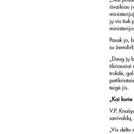
išvaikiau į
ministerij
jų vis tie
ministerijo
Pasak jo, b
su žemdirb
„Daug jų b
tikriausiai
trukdė, ga
patikrintai
teigė jis.
„Kai kurie 
V.P. Knašy
savivaldą, 
„Vis dėlto 