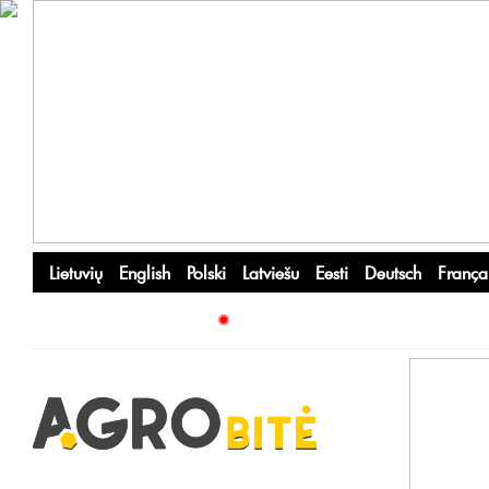
Lietuvių
English
Polski
Latviešu
Eesti
Deutsch
França