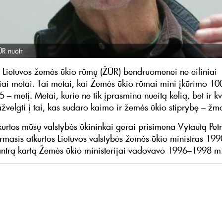
ŪR nuotr
i Lietuvos žemės ūkio rūmų (ŽŪR) bendruomenei ne eiliniai
iai metai. Tai metai, kai Žemės ūkio rūmai mini įkūrimo 100
 – metį. Metai, kurie ne tik įprasmina nueitą kelią, bet ir kv
ažvelgti į tai, kas sudaro kaimo ir žemės ūkio stiprybę – žm
tkurtos mūsų valstybės ūkininkai gerai prisimena Vytautą Pet
irmasis atkurtos Lietuvos valstybės žemės ūkio ministras 1
antrą kartą Žemės ūkio ministerijai vadovavo 1996–1998 m