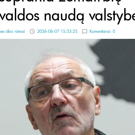
ivaldos naudą valstyb
ės ūkio rūmai
2026-06-07 15:33:25
Komentarai:
0