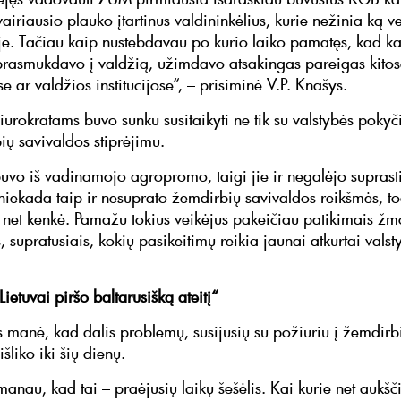
vairiausio plauko įtartinus valdininkėlius, kurie nežinia ką v
oje. Tačiau kaip nustebdavau po kurio laiko pamatęs, kad kai
k prasmukdavo į valdžią, užimdavo atsakingas pareigas kito
se ar valdžios institucijose“, – prisiminė V.P. Knašys.
iurokratams buvo sunku susitaikyti ne tik su valstybės pokyči
ių savivaldos stiprėjimu.
uvo iš vadinamojo agropromo, taigi jie ir negalėjo suprasti
 niekada taip ir nesuprato žemdirbių savivaldos reikšmės, to
l net kenkė. Pamažu tokius veikėjus pakeičiau patikimais ž
s, supratusiais, kokių pasikeitimų reikia jaunai atkurtai valst
Lietuvai piršo baltarusišką ateitį“
s manė, kad dalis problemų, susijusių su požiūriu į žemdirb
išliko iki šių dienų.
manau, kad tai – praėjusių laikų šešėlis. Kai kurie net aukšč