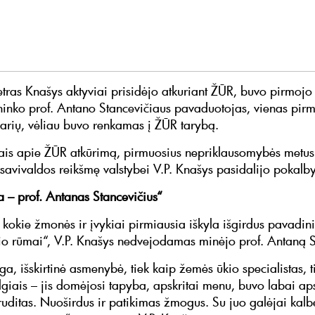
etras Knašys aktyviai prisidėjo atkuriant ŽŪR, buvo pirmojo 
inko prof. Antano Stancevičiaus pavaduotojas, vienas pir
arių, vėliau buvo renkamas į ŽŪR tarybą.
ais apie ŽŪR atkūrimą, pirmuosius nepriklausomybės metus 
savivaldos reikšmę valstybei V.P. Knašys pasidalijo pokalb
a – prof. Antanas Stancevičius“
, kokie žmonės ir įvykiai pirmiausia iškyla išgirdus pavadi
o rūmai“, V.P. Knašys nedvejodamas minėjo prof. Antaną S
ga, išskirtinė asmenybė, tiek kaip žemės ūkio specialistas, t
ilgiais – jis domėjosi tapyba, apskritai menu, buvo labai ap
uditas. Nuoširdus ir patikimas žmogus. Su juo galėjai kalbė