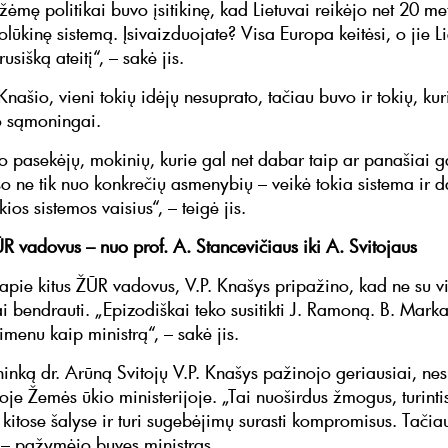
ėmę politikai buvo įsitikinę, kad Lietuvai reikėjo net 20 me
olūkinę sistemą. Įsivaizduojate? Visa Europa keitėsi, o jie L
usišką ateitį“, – sakė jis.
Knašio, vieni tokių idėjų nesuprato, tačiau buvo ir tokių, kur
 sąmoningai.
ėjo pasekėjų, mokinių, kurie gal net dabar taip ar panašiai ga
uso ne tik nuo konkrečių asmenybių – veikė tokia sistema ir 
ios sistemos vaisius“, – teigė jis.
R vadovus – nuo prof. A. Stancevičiaus iki A. Svitojaus
 apie kitus ŽŪR vadovus, V.P. Knašys pripažino, kad ne su v
ai bendrauti. „Epizodiškai teko susitikti J. Ramoną. B. Mark
imenu kaip ministrą“, – sakė jis.
inką dr. Arūną Svitojų V.P. Knašys pažinojo geriausiai, nes 
je Žemės ūkio ministerijoje. „Tai nuoširdus žmogus, turinti
 kitose šalyse ir turi sugebėjimų surasti kompromisus. Tači
 – pažymėjo buvęs ministras.