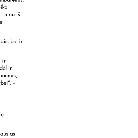
eikė
 kurie iš
se
ais, bet ir
 ir
dėl ir
monėmis,
ybei“, –
ių
iausias