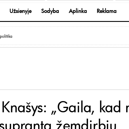
Užsienyje
Sodyba
Aplinka
Reklama
olitika
. Knašys: „Gaila, kad 
i supranta žemdirbių