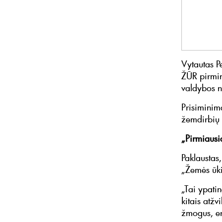
Vytautas P
ŽŪR pirmin
valdybos n
Prisiminim
žemdirbių 
„Pirmiausi
Paklaustas
„Žemės ūki
„Tai ypatin
kitais atžv
žmogus, er