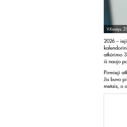
V.Knašys. Ž
2026 – iej
kalendorin
atkūrimo 35
iš naujo p
Pirmieji a
Jis buvo p
metais, o 