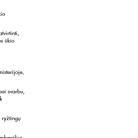
kio
virtinti,
ės ūkio
isterijoje,
bai svarbu,
k
 ryžtingų
mbarėlius,