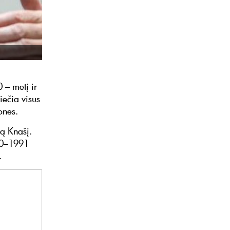
 – metį ir
iečia visus
ones.
rą Knašį.
990–1991
.