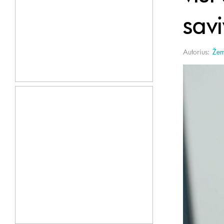
sav
Autorius:
Žem