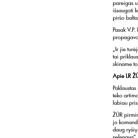
pareigas už
išsaugoti k
piršo baltar
Pasak V.P. 
propagavo
„Ir jie tur
tai prikla
skiname tok
Apie LR ŽŪ
Paklaustas
teko artim
labiau pris
ŽŪR pirmin
jo komando
daug ryšių
nelengva“,